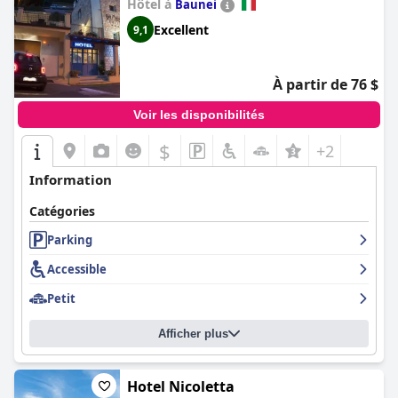
Hôtel à
Baunei
Excellent
9,1
À partir de 76 $
Voir les disponibilités
$
+2
Information
Catégories
Parking
Accessible
Petit
Afficher plus
Hotel Nicoletta