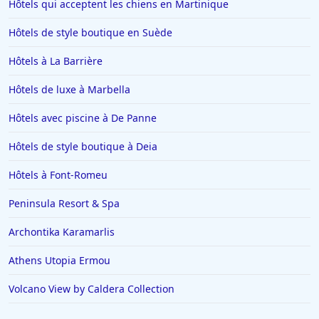
Hôtels qui acceptent les chiens en Martinique
Hôtels à Valence
Hôtels de style boutique en Suède
Hôtels à Risoul
Hôtels à Toulouse
Hôtels à La Barrière
Hôtels à Soorts-Hossegor
Hôtels de luxe à Marbella
Hôtels à Benidorm
Hôtels avec piscine à De Panne
Hôtels dans le Finistère
Hôtels de style boutique à Deia
Hôtels à Saint-Gervais-les-Bains
Hôtels à Font-Romeu
Hôtels à Portofino
Hôtels à Vaux-en-Beaujolais
Peninsula Resort & Spa
Hôtels à Cannes
Archontika Karamarlis
Hôtels à La Ciotat
Athens Utopia Ermou
Hôtels à Saumur
Volcano View by Caldera Collection
Hôtels en Tunisie