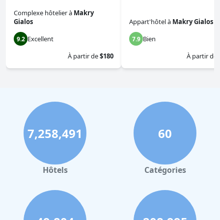
Complexe hôtelier
à
Makry
Gialos
Appart'hôtel
à
Makry Gialos
Excellent
Bien
9.2
7.9
À partir de
$180
À partir de
7,258,491
60
Hôtels
Catégories