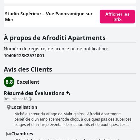
Studio Supérieur – Vue Panoramique sur
Afficher les
Mer
prix
À propos de Afroditi Apartments
Numéro de registre, de licence ou de notification
:
1040K123K2571001
Avis des Clients
8.8
Excellent
Résumé des Évaluations
Résumé par IA
Localisation
Niché au cœur du village de Makrigialos, l'Afroditi Apartments
bénéficie d'un emplacement de choix, à quelques pas des superbes
plages et d'un large éventail de restaurants et de boutiques. Les
clients s'extasient sur la vue magnifique sur la plage et la mer depuis
Chambres
l'hôtel, ce qui est parfait pour les familles avec enfants. Les