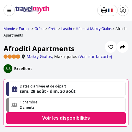
Monde
>
Europe
>
Grèce
>
Crète
>
Lasithi
>
Hôtels à Makry Gialos
>
Afroditi
Apartments
Afroditi Apartments
Makry Gialos
,
Makrigialos
(
Voir sur la carte
)
Excellent
8.8
Dates d'arrivée et de départ
sam. 29 août - dim. 30 août
1 chambre
2 clients
Voir les disponibilités