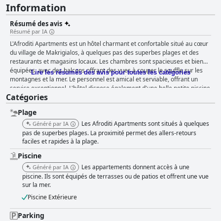
Information
Résumé des avis
Résumé par IA
L'Afroditi Apartments est un hôtel charmant et confortable situé au cœur
du village de Makrigialos, à quelques pas des superbes plages et des
restaurants et magasins locaux. Les chambres sont spacieuses et bien
équipées, avec des balcons offrant des vues à couper le souffle sur les
Lire les résumés des avis pour toutes les catégories
montagnes et la mer. Le personnel est amical et serviable, offrant un
service exceptionnel. L'hôtel dispose également d'une belle petite piscine
Catégories
extérieure et d'un parking gratuit. Bien que certains clients aient signalé
des problèmes mineurs de propreté ou des lits inconfortables, la
Plage
majorité des avis sont positifs, ce qui fait de l'Afroditi Apartments un
excellent choix pour un séjour relaxant et agréable dans un endroit
Les Afroditi Apartments sont situés à quelques
Généré par IA
pittoresque.
pas de superbes plages. La proximité permet des allers-retours
faciles et rapides à la plage.
Piscine
Les appartements donnent accès à une
Généré par IA
piscine. Ils sont équipés de terrasses ou de patios et offrent une vue
sur la mer.
Piscine Extérieure
Parking