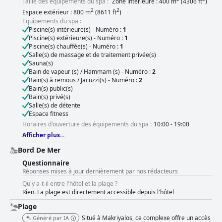
Taille des équipements du spa :
Zone intérieure : 400 m
(4306 ft
)
2
2
Espace extérieur : 800 m
(8611 ft
)
Equipements du spa :
Piscine(s) intérieure(s) - Numéro :
1
Piscine(s) extérieure(s) - Numéro :
1
Piscine(s) chauffée(s) - Numéro :
1
Salle(s) de massage et de traitement privée(s)
Sauna(s)
Bain de vapeur (s) / Hammam (s) - Numéro :
2
Bain(s) à remous / Jacuzzi(s) - Numéro :
2
Bain(s) public(s)
Bain(s) privé(s)
Salle(s) de détente
Espace fitness
Horaires d'ouverture des équipements du spa :
10:00 - 19:00
Afficher plus...
Bord De Mer
Questionnaire
Réponses mises à jour dernièrement par nos rédacteurs
Qu'y a-t-il entre l'hôtel et la plage ?
Rien. La plage est directement accessible depuis l'hôtel
Plage
Situé à Makriyalos, ce complexe offre un accès
Généré par IA