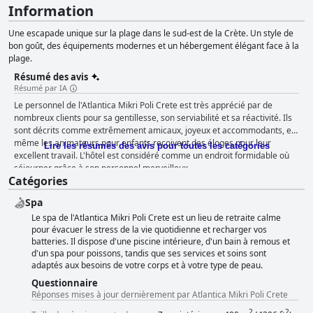
Information
Une escapade unique sur la plage dans le sud-est de la Crète. Un style de
bon goût, des équipements modernes et un hébergement élégant face à la
plage.
Résumé des avis
Résumé par IA
Le personnel de l'Atlantica Mikri Poli Crete est très apprécié par de
nombreux clients pour sa gentillesse, son serviabilité et sa réactivité. Ils
sont décrits comme extrêmement amicaux, joyeux et accommodants, et
même les animateurs pour enfants reçoivent des éloges pour leur
Lire les résumés des avis pour toutes les catégories
excellent travail. L'hôtel est considéré comme un endroit formidable où
séjourner grâce à son personnel merveilleux.
Catégories
Spa
Le spa de l'Atlantica Mikri Poli Crete est un lieu de retraite calme
pour évacuer le stress de la vie quotidienne et recharger vos
batteries. Il dispose d'une piscine intérieure, d'un bain à remous et
d'un spa pour poissons, tandis que ses services et soins sont
adaptés aux besoins de votre corps et à votre type de peau.
Questionnaire
Réponses mises à jour dernièrement par Atlantica Mikri Poli Crete
2
2