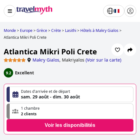
Monde
>
Europe
>
Grèce
>
Crète
>
Lasithi
>
Hôtels à Makry Gialos
>
Atlantica Mikri Poli Crete
Atlantica Mikri Poli Crete
Makry Gialos
,
Makriyalos
(
Voir sur la carte
)
Excellent
9.2
Dates d'arrivée et de départ
sam. 29 août - dim. 30 août
1 chambre
2 clients
Voir les disponibilités