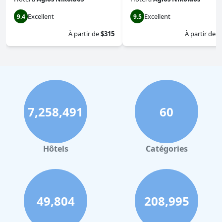
Excellent
Excellent
9.4
9.5
À partir de
$315
À partir de
$
7,258,491
60
Hôtels
Catégories
49,804
208,995