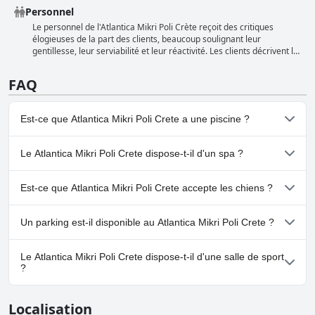
Personnel
Le personnel de l'Atlantica Mikri Poli Crète reçoit des critiques
élogieuses de la part des clients, beaucoup soulignant leur
gentillesse, leur serviabilité et leur réactivité. Les clients décrivent le
personnel comme extrêmement amical, joyeux et arrangeant, des
serveurs des restaurants aux animateurs. Même les enfants
FAQ
travaillant comme animateurs sont félicités pour leur excellent
travail. Dans l'ensemble, l'hôtel est un endroit formidable, en grande
partie grâce à son personnel merveilleux.
Est-ce que Atlantica Mikri Poli Crete a une piscine ?
Oui, Atlantica Mikri Poli Crete dispose de piscine(s) appartenant à
Le Atlantica Mikri Poli Crete dispose-t-il d'un spa ?
une ou plusieurs des catégories suivantes : Piscine Intérieure,
Piscine pour Enfants, Piscine Extérieure.
Oui, un spa est disponible à Atlantica Mikri Poli Crete.Pour plus
Est-ce que Atlantica Mikri Poli Crete accepte les chiens ?
d'informations, lisez les réponses au questionnaire
Spa
.
Non, Atlantica Mikri Poli Crete n'accepte pas les chiens.
Un parking est-il disponible au Atlantica Mikri Poli Crete ?
Oui, un parking est disponible à Atlantica Mikri Poli Crete.
Le Atlantica Mikri Poli Crete dispose-t-il d'une salle de sport
?
Oui, Atlantica Mikri Poli Crete dispose d'une salle de sport.
Localisation