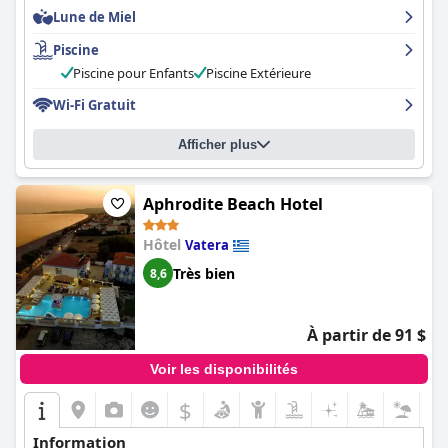
spacieuses, bien équipées et offrent de belles vues sur la mer,
Lune de Miel
avec un entretien ménager méticuleux et une attention à la
propreté. Le personnel est exceptionnel, arrangeant et
Piscine
professionnel avec un engagement envers le service. La piscine
est un atout majeur avec un design magnifique, un espace
Piscine pour Enfants
Piscine Extérieure
ample et un personnel attentif. Dans l'ensemble, les clients sont
Wi-Fi Gratuit
enthousiastes quant à la propreté impeccable de l'hôtel, au
personnel amical et aux excellentes installations.
Afficher plus
Aphrodite Beach Hotel
Hôtel
Vatera
Très bien
8,6
À partir de 91 $
Voir les disponibilités
$
Information