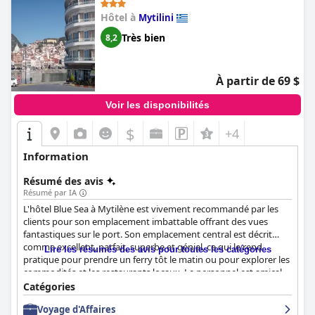
Hôtel à
Mytilini
Très bien
8,2
À partir de 69 $
Voir les disponibilités
$
+4
Information
Résumé des avis
Résumé par IA
L'hôtel Blue Sea à Mytilène est vivement recommandé par les
clients pour son emplacement imbattable offrant des vues
fantastiques sur le port. Son emplacement central est décrit
comme excellent, parfait, superbe et génial, ce qui le rend
Lire les résumés des avis pour toutes les catégories
pratique pour prendre un ferry tôt le matin ou pour explorer les
commodités et les restaurants locaux. Le personnel est amical
et courtois et les chambres sont propres, spacieuses et
Catégories
confortables avec de superbes vues. Le petit déjeuner est
Voyage d'Affaires
correct, voire bon, avec une belle sélection et des options de