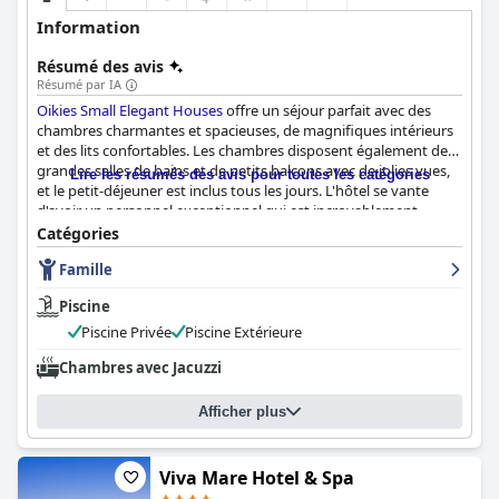
Information
Résumé des avis
Résumé par IA
Oikies Small Elegant Houses
offre un séjour parfait avec des
chambres charmantes et spacieuses, de magnifiques intérieurs
et des lits confortables. Les chambres disposent également de
grandes salles de bains et de petits balcons avec de jolies vues,
Lire les résumés des avis pour toutes les catégories
et le petit-déjeuner est inclus tous les jours. L'hôtel se vante
d'avoir un personnel exceptionnel qui est incroyablement
amical, serviable et arrangeant. Les clients ont salué l'accueil
Catégories
chaleureux et la réception, ainsi que le professionnalisme et
Famille
l'attitude attentionnée du personnel. De plus, le dévouement de
l'hôtel à la propreté est louable, avec des femmes de ménage
Piscine
dévouées qui assurent le plus haut niveau de propreté, malgré
quelques plaintes mineures de quelques clients. Dans
Piscine Privée
Piscine Extérieure
l'ensemble, les clients peuvent être assurés que leur séjour à
Chambres avec Jacuzzi
Oikies Small Elegant Houses
se déroulera dans un
environnement propre et confortable, avec un service
exceptionnel, ce qui en fera une expérience inoubliable.
Afficher plus
Viva Mare Hotel & Spa