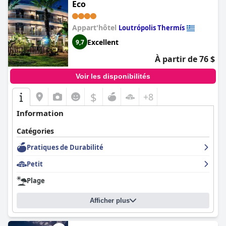
Eco
Appart'hôtel
Loutrópolis Thermís
Excellent
9,7
À partir de 76 $
Voir les disponibilités
$
+8
Information
Catégories
Pratiques de Durabilité
Petit
Plage
Afficher plus