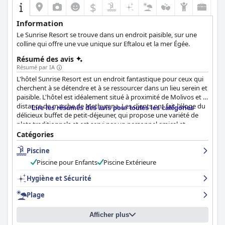
$
Information
Le Sunrise Resort se trouve dans un endroit paisible, sur une
colline qui offre une vue unique sur Eftalou et la mer Égée.
Résumé des avis
Résumé par IA
L'hôtel Sunrise Resort est un endroit fantastique pour ceux qui
cherchent à se détendre et à se ressourcer dans un lieu serein et
paisible. L'hôtel est idéalement situé à proximité de Molivos et à
distance de marche de Methymna. Les clients ont fait l'éloge du
Lire les résumés des avis pour toutes les catégories
délicieux buffet de petit-déjeuner, qui propose une variété de
plats traditionnels et est servi par un personnel amical et
serviable. Les chambres spacieuses et confortables, dont
Catégories
certaines offrent de belles vues sur la mer et le littoral, sont
Piscine
également très appréciées. Le personnel a été décrit comme
amical, serviable et poli, et de nombreux clients apprécient leur
Piscine pour Enfants
Piscine Extérieure
attitude positive et leur excellent service. Dans l'ensemble,
l'hôtel Sunrise Resort offre un rapport qualité-prix exceptionnel
Hygiène et Sécurité
avec d'excellentes installations et des chambres conçues avec
Plage
soin, ce qui en fait une expérience unique que de nombreux
visiteurs s'engagent à renouveler.
Afficher plus