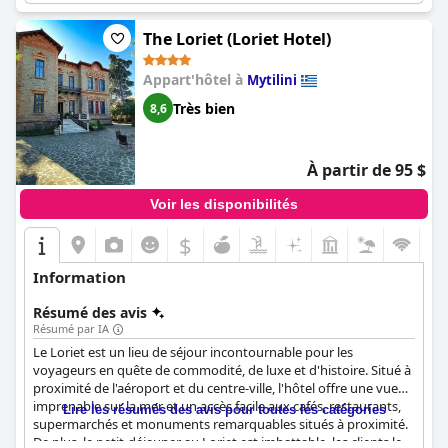
The Loriet (Loriet Hotel)
Appart'hôtel à
Mytilini
Très bien
8,6
À partir de 95 $
Voir les disponibilités
$
Information
Résumé des avis
Résumé par IA
Le Loriet est un lieu de séjour incontournable pour les
voyageurs en quête de commodité, de luxe et d'histoire. Situé à
proximité de l'aéroport et du centre-ville, l'hôtel offre une vue
imprenable sur la mer et un accès facile aux cafés, restaurants,
Lire les résumés des avis pour toutes les catégories
supermarchés et monuments remarquables situés à proximité.
De plus, le petit-déjeuner au Loriet est imbattable, les clients le