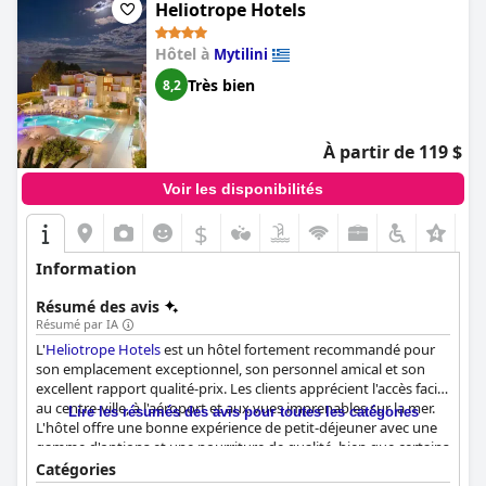
Heliotrope Hotels
Hôtel à
Mytilini
Très bien
8,2
À partir de 119 $
Voir les disponibilités
$
Information
Résumé des avis
Résumé par IA
L'
Heliotrope Hotels
est un hôtel fortement recommandé pour
son emplacement exceptionnel, son personnel amical et son
excellent rapport qualité-prix. Les clients apprécient l'accès facile
au centre-ville, à l'aéroport et aux vues imprenables sur la mer.
Lire les résumés des avis pour toutes les catégories
L'hôtel offre une bonne expérience de petit-déjeuner avec une
gamme d'options et une nourriture de qualité, bien que certains
suggèrent des améliorations dans la variété. Les chambres sont
Catégories