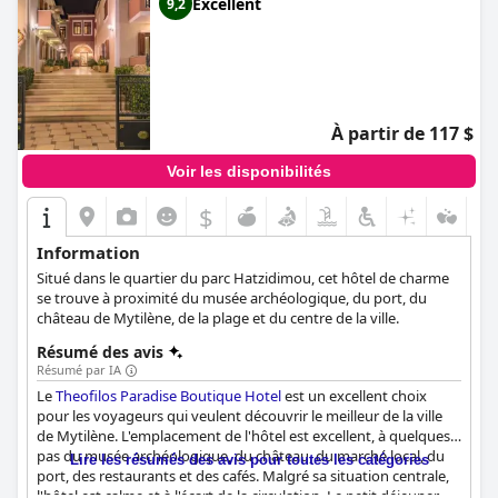
Excellent
9,2
À partir de 117 $
Voir les disponibilités
$
Information
Situé dans le quartier du parc Hatzidimou, cet hôtel de charme
se trouve à proximité du musée archéologique, du port, du
château de Mytilène, de la plage et du centre de la ville.
Résumé des avis
Résumé par IA
Le
Theofilos Paradise Boutique Hotel
est un excellent choix
pour les voyageurs qui veulent découvrir le meilleur de la ville
de Mytilène. L'emplacement de l'hôtel est excellent, à quelques
pas du musée archéologique, du château, du marché local, du
Lire les résumés des avis pour toutes les catégories
port, des restaurants et des cafés. Malgré sa situation centrale,
l'hôtel est calme et à l'écart de la circulation. Le petit déjeuner