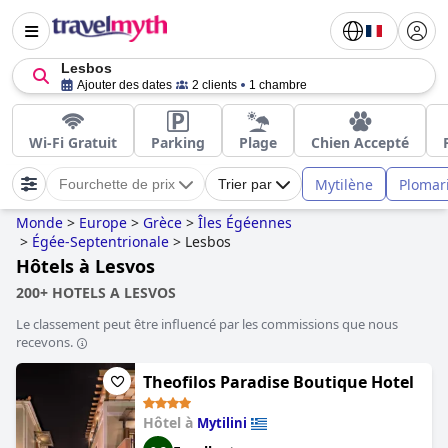
Lesbos
Ajouter des dates
2 clients
1 chambre
Wi-Fi Gratuit
Parking
Plage
Chien Accepté
Mytilène
Plomar
Fourchette de prix
Trier par
Monde
>
Europe
>
Grèce
>
Îles Égéennes
>
Égée-Septentrionale
>
Lesbos
Hôtels à Lesvos
200+ HOTELS A LESVOS
Le classement peut être influencé par les commissions que nous
recevons.
Theofilos Paradise Boutique Hotel
Hôtel à
Mytilini