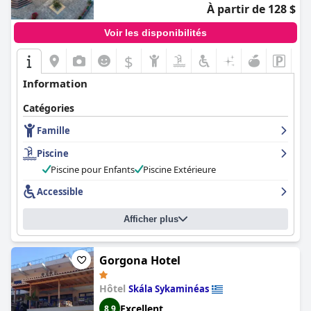
par ceux qui l'ont visité.
À partir de 128 $
Voir les disponibilités
$
Information
Catégories
Famille
Piscine
Piscine pour Enfants
Piscine Extérieure
Accessible
Afficher plus
Gorgona Hotel
Hôtel
Skála Sykaminéas
Excellent
8,9