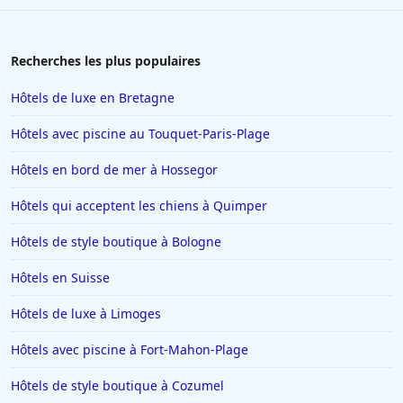
Hôtels à Toulon
Hôtels au Lavandou
Recherches les plus populaires
Hôtels à Beaucaire
Hôtels de luxe en Bretagne
Hôtels à Menton
Hôtels avec piscine au Touquet-Paris-Plage
Hôtels à Blois
Hôtels en bord de mer à Hossegor
Hôtels à Valence
Hôtels qui acceptent les chiens à Quimper
Hôtels à Risoul
Hôtels à Toulouse
Hôtels de style boutique à Bologne
Hôtels à Soorts-Hossegor
Hôtels en Suisse
Hôtels à Benidorm
Hôtels de luxe à Limoges
Hôtels dans le Finistère
Hôtels avec piscine à Fort-Mahon-Plage
Hôtels à Saint-Gervais-les-Bains
Hôtels de style boutique à Cozumel
Hôtels à Portofino