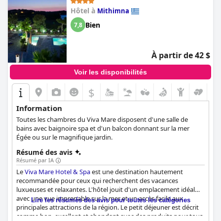
Hôtel à
Mithimna
Bien
7,8
À partir de 42 $
Voir les disponibilités
$
Information
Toutes les chambres du Viva Mare disposent d'une salle de
bains avec baignoire spa et d'un balcon donnant sur la mer
Égée ou sur le magnifique jardin.
Résumé des avis
Résumé par IA
Le
Viva Mare Hotel & Spa
est une destination hautement
recommandée pour ceux qui recherchent des vacances
luxueuses et relaxantes. L'hôtel jouit d'un emplacement idéal
avec une vue imprenable sur la mer et un accès facile aux
Lire les résumés des avis pour toutes les catégories
principales attractions de la région. Le petit déjeuner est décrit
comme bon, excellent et abondant avec des produits pour tous