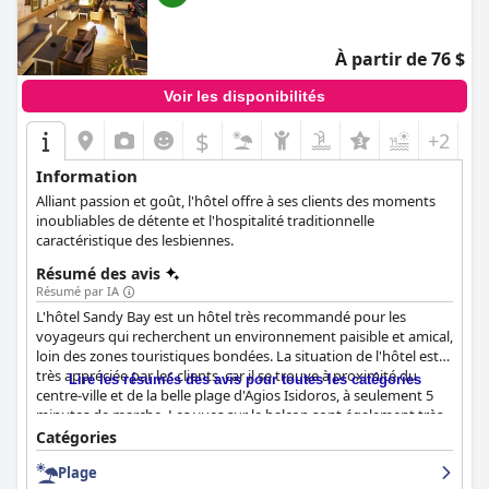
À partir de 76 $
Voir les disponibilités
$
+2
Information
Alliant passion et goût, l'hôtel offre à ses clients des moments
inoubliables de détente et l'hospitalité traditionnelle
caractéristique des lesbiennes.
Résumé des avis
Résumé par IA
L'hôtel Sandy Bay est un hôtel très recommandé pour les
voyageurs qui recherchent un environnement paisible et amical,
loin des zones touristiques bondées. La situation de l'hôtel est
très appréciée par les clients, car il se trouve à proximité du
Lire les résumés des avis pour toutes les catégories
centre-ville et de la belle plage d'Agios Isidoros, à seulement 5
minutes de marche. Les vues sur le balcon sont également très
appréciées par les clients. L'hôtel propose un petit déjeuner
Catégories
fantastique avec un grand choix d'options, servi au bord de la
Plage
piscine avec une bonne variété de plats. Les chambres sont très