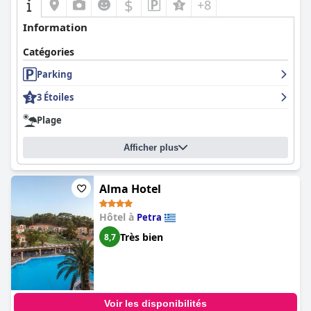
$
+8
Information
Catégories
Parking
3 Étoiles
Plage
Afficher plus
Alma Hotel
Hôtel à
Petra
Très bien
8,7
Voir les disponibilités