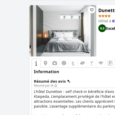
critiques mineures, le petit-déjeuner reçoit de
Dunetto
Un parking est disponible, bien que payant et 
certains clients ont trouvé le parking petit e
Hôtel à
K
Dans l'ensemble, l'Hôtel Euterpe est célébré p
Excel
9,0
quant à savoir s'il répond pleinement aux norm
historique de Klaipeda tout en profitant du co
$
Information
Résumé des avis
Résumé par IA
L'hôtel Dunetton - self check-in bénéficie d'avi
Klaipeda. L'emplacement privilégié de l'hôtel est
attractions essentielles. Les clients apprécient
paisible. L'avantage supplémentaire du parking 