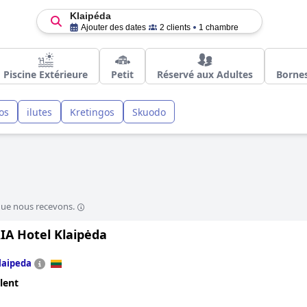
Klaipéda
Ajouter des dates
2 clients
1 chambre
Piscine Extérieure
Petit
Réservé aux Adultes
Bornes
os
ilutes
Kretingos
Skuodo
que nous recevons.
IA Hotel Klaipėda
laipeda
lent