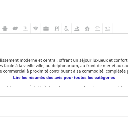
blissement moderne et central, offrant un séjour luxueux et conforta
s facile à la vieille ville, au delphinarium, au front de mer et aux 
tre commercial à proximité contribuent à sa commodité, complétée 
Lire les résumés des avis pour toutes les catégories
ment la propreté de l'hôtel, soulignant des chambres impeccable
légant et une atmosphère agréable, contribuant à ses normes élevé
ls, notamment un spa très bien noté avec sauna, jacuzzi et hamm
çoit des critiques élogieuses pour sa qualité et sa variété exceptio
reuses. L'expérience culinaire s'étend au dîner, où le restaurant de
n préparées, améliorant ainsi le séjour global. Bien que certains c