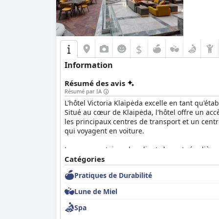
$
Information
Résumé des avis
Résumé par IA
L'hôtel Victoria Klaipėda excelle en tant qu'éta
Situé au cœur de Klaipėda, l'hôtel offre un accè
les principaux centres de transport et un cen
qui voyagent en voiture.
Les commentaires des clients louent régulière
propriété récemment rénovée allie un design é
Catégories
également d'équipements modernes exceptionne
Pratiques de Durabilité
relaxante et revitalisante.
Lune de Miel
Le petit-déjeuner à l'hôtel Victoria Klaipėda re
alimentaires avec des options fraîches et savou
Spa
une cuisine et des boissons délicieuses et bie