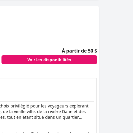
éliorés par le personnel attentif.
 en raison de la forte demande. Alors que
nisation.
cal. Bien qu'il y ait des opinions partagées
cherchant à s'immerger dans le charme
À partir de 50 $
Voir les disponibilités
 choix privilégié pour les voyageurs explorant
de la vieille ville, de la rivière Danė et des
ires, tout en étant situé dans un quartier