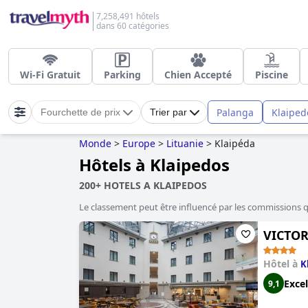
7,258,491 hôtels
dans 60 catégories
Wi-Fi Gratuit
Parking
Chien Accepté
Piscine
Palanga
Klaiped
Fourchette de prix
Trier par
Monde
>
Europe
>
Lituanie
>
Klaipéda
Hôtels à Klaipedos
200+ HOTELS A KLAIPEDOS
Le classement peut être influencé par les commissions 
VICTOR
Hôtel à
K
Excel
9,1