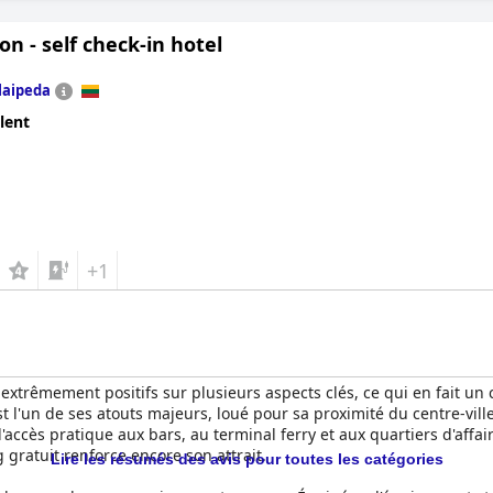
s notes élevées pour son goût, sa fraîcheur et sa qualité, encore am
n - self check-in hotel
avec des places limitées qui nécessitent une réservation à l'avance
t rapidement occupé, d'autres ont apprécié sa commodité et son orga
laipeda
our son emplacement exceptionnel, sa propreté et son personnel ami
lent
es quatre étoiles, l'hôtel est un choix fiable pour les voyageurs 
nfort moderne.
+1
s extrêmement positifs sur plusieurs aspects clés, ce qui en fait un
 l'un de ses atouts majeurs, loué pour sa proximité du centre-ville, 
 l'accès pratique aux bars, au terminal ferry et aux quartiers d'affa
gratuit renforce encore son attrait.
Lire les résumés des avis pour toutes les catégories