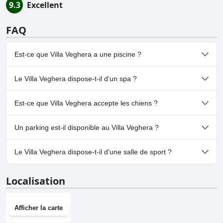
9.3
Excellent
FAQ
Est-ce que Villa Veghera a une piscine ?
Oui, Villa Veghera dispose de piscine(s) appartenant à une ou
Le Villa Veghera dispose-t-il d'un spa ?
plusieurs des catégories suivantes : Piscine Privée, Piscine
Extérieure.
Non, il n'y a pas de spa à Villa Veghera.
Est-ce que Villa Veghera accepte les chiens ?
Non, Villa Veghera n'accepte pas les chiens.
Un parking est-il disponible au Villa Veghera ?
Oui, un parking est disponible à Villa Veghera.
Le Villa Veghera dispose-t-il d'une salle de sport ?
Non, Villa Veghera n'a pas de salle de sport.
Localisation
Afficher la carte