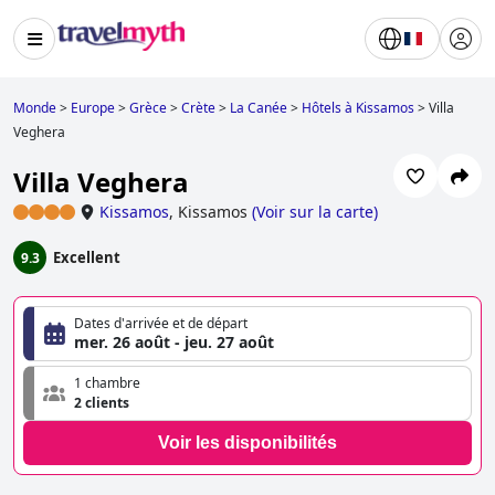
Monde
>
Europe
>
Grèce
>
Crète
>
La Canée
>
Hôtels à Kissamos
>
Villa
Veghera
Villa Veghera
Kissamos
,
Kissamos
(
Voir sur la carte
)
Excellent
9.3
Dates d'arrivée et de départ
mer. 26 août - jeu. 27 août
1 chambre
2 clients
Voir les disponibilités