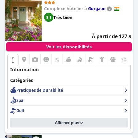
restaurant, ainsi que le personnel d'entretien et le personnel de
niveau inférieur, contribuent de manière significative au confort
Complexe hôtelier à
Gurgaon
et à la satisfaction des clients. Le service poli et proactif fourni
par le personnel assure un séjour extraordinairement agréable
Très bien
8,1
dans cet hôtel.
Dans l'ensemble, le
Courtyard by Marriott Gurugram Downtown
À partir de 127 $
offre un excellent emplacement, une propreté remarquable, des
chambres confortables, une gamme de petits-déjeuners
Voir les disponibilités
diversifiée et un service exceptionnel du personnel, ce qui en fait
un choix fortement recommandé pour les visiteurs de
$
+9
Gurugram.
Information
Catégories
Pratiques de Durabilité
Spa
Golf
Afficher plus