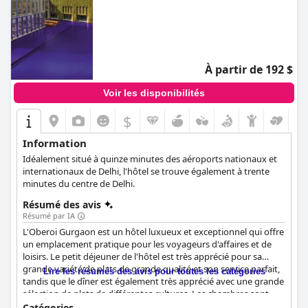
À partir de 192 $
Voir les disponibilités
$
Information
Idéalement situé à quinze minutes des aéroports nationaux et
internationaux de Delhi, l'hôtel se trouve également à trente
minutes du centre de Delhi.
Résumé des avis
Résumé par IA
L'Oberoi Gurgaon est un hôtel luxueux et exceptionnel qui offre
un emplacement pratique pour les voyageurs d'affaires et de
loisirs. Le petit déjeuner de l'hôtel est très apprécié pour sa
grande variété de plats de grande qualité et son service parfait,
Lire les résumés des avis pour toutes les catégories
tandis que le dîner est également très apprécié avec une grande
sélection de plats de différentes cultures. Les chambres sont
spacieuses, haut de gamme, modernes et bien entretenues, et
Catégories