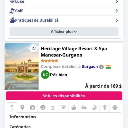
Luxe
Golf
Pratiques de Durabilité
Afficher plus
Heritage Village Resort & Spa
Manesar-Gurgaon
Complexe hôtelier à
Gurgaon
Très bien
8,7
À partir de 169 $
Voir les disponibilités
$
Information
Catégories