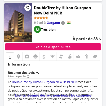
DoubleTree by Hilton Gurgaon
New Delhi NCR
Hôtel à
Gurgaon
Très bien
8,6
À partir de 88 $
Voir les disponibilités
$
Information
Résumé des avis
Résumé par IA
Le
DoubleTree by Hilton Gurgaon New Delhi NCR
reçoit des
critiques favorables pour son excellent emplacement, ses offres
de petit-déjeuner exceptionnelles et son personnel attentif.
Situé au centre, l'hôtel est facilement accessible, notamment
Lire les résumés des avis pour toutes les catégories
grâce à sa proximité avec la station de métro Rapid et le quartier
central des affaires de Gurgaon. Les clients ont apprécié