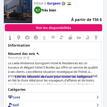
serviable.
Hôtel à
Gurgaon
Très bien
8,7
Dans l'ensemble, le Crowne Plaza Today Gurugram, un hôtel
IHG, se distingue par son excellent emplacement, ses
À partir de 156 $
somptueux petits-déjeuners, ses hébergements confortables et
propres et son personnel amical, assurant un séjour des plus
Voir les disponibilités
relaxants et agréables pour les clients.
$
Information
Résumé des avis
Résumé par IA
Le Leela Ambience Gurugram Hotel & Residences est un
luxueux et élégant hôtel 5 étoiles qui offre un service de qualité
à ses clients. L'excellente situation stratégique de l'hôtel, à
proximité de l'aéroport et du centre commercial Ambience Mall,
Lire les résumés des avis pour toutes les catégories
en fait le choix idéal pour les voyageurs d'affaires et de loisirs.
Les clients ne tarissent pas d'éloges sur le service fantastique
fourni par le personnel courtois, amical et serviable qui se
Catégories
surpasse pour satisfaire les clients et rendre leur séjour
Luxe
confortable. L'hôtel dispose de chambres propres, spacieuses et
luxueuses avec des lits somptueux et de superbes vues. Le petit
Golf
déjeuner est impressionnant, avec un large choix d'options