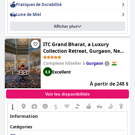
Pratiques de Durabilité
Lune de Miel
Afficher plus
ITC Grand Bharat, a Luxury
Collection Retreat, Gurgaon, New
Delhi Capital Region
Complexe hôtelier à
Gurgaon
Excellent
8,8
À partir de 248 $
Voir les disponibilités
$
Information
Catégories