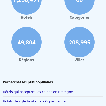
Hôtels à Valence
Hôtels à Gerardmer
Hôtels
Catégories
Hôtels au Mans
Hôtels à Nantes
Hôtels à Tours
49,804
208,995
Hôtels à Concarneau
Hôtels à Saintes
Régions
Villes
Hôtels à Santorin
Hôtels à Montélimar
Hôtels à Aix-les-Bains
Recherches les plus populaires
Hôtels à Istanbul
Hôtels qui acceptent les chiens en Bretagne
Hôtels en Espagne
Hôtels de style boutique à Copenhague
Hôtels à Ténériffe