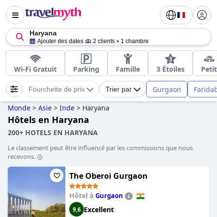
Haryana
Ajouter des dates
2 clients
1 chambre
Wi-Fi Gratuit
Parking
Famille
3 Étoiles
Petit
Gurgaon
Farida
Fourchette de prix
Trier par
Monde
>
Asie
>
Inde
>
Haryana
Hôtels en Haryana
200+ HOTELS EN HARYANA
Le classement peut être influencé par les commissions que nous
recevons.
The Oberoi Gurgaon
Hôtel à
Gurgaon
Excellent
9,6