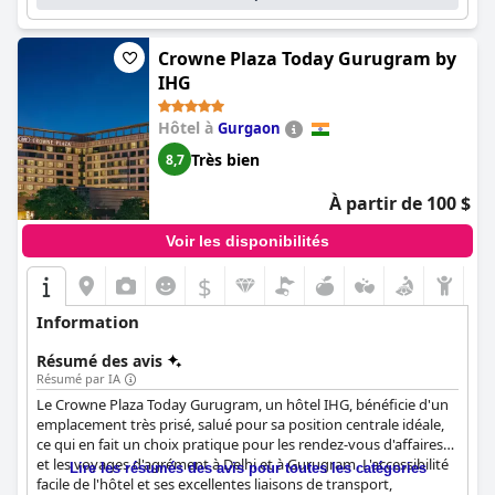
permet de rejoindre facilement les principaux quartiers de Delhi.
De plus, l'hôtel dispose d'un club japonais avec des
équipements de style japonais et il est également adapté aux
Crowne Plaza Today Gurugram by
femmes.
IHG
Hôtel à
Gurgaon
Très bien
8,7
À partir de 100 $
Voir les disponibilités
$
Information
Résumé des avis
Résumé par IA
Le Crowne Plaza Today Gurugram, un hôtel IHG, bénéficie d'un
emplacement très prisé, salué pour sa position centrale idéale,
ce qui en fait un choix pratique pour les rendez-vous d'affaires
et les voyages d'agrément à Delhi et à Gurugram. L'accessibilité
Lire les résumés des avis pour toutes les catégories
facile de l'hôtel et ses excellentes liaisons de transport,