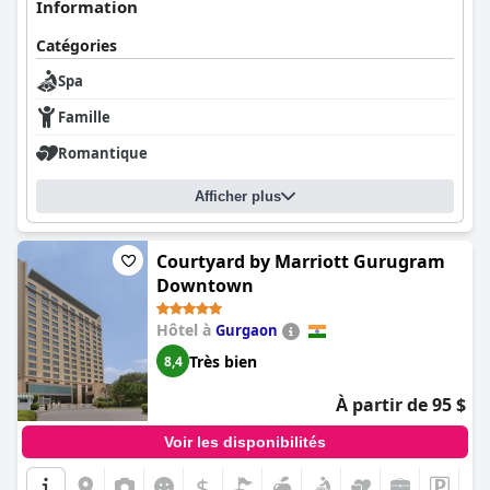
Information
Catégories
Spa
Famille
Romantique
Afficher plus
Courtyard by Marriott Gurugram
Downtown
Hôtel à
Gurgaon
Très bien
8,4
À partir de 95 $
Voir les disponibilités
$