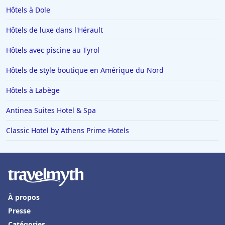
Hôtels à Dole
Hôtels à Plailly
Hôtels de luxe dans l'Hérault
Hôtels à La Toussuire
Hôtels en Lorraine
Hôtels avec piscine au Tyrol
Hôtels à Monte Carlo
Hôtels de style boutique en Amérique du Nord
Hôtels à San Sebastian
Hôtels à Labège
Hôtels à Dieulefit
Antinea Suites Hotel & Spa
Hôtels à Châtillon-sur-Seine
Classic Hotel by Athens Prime Hotels
Hôtels à Brest
Hôtels dans Loctudy
Hôtels à Auron
Hôtels à Thiers
À propos
Hôtels à Positano
Presse
Hôtels à Roscoff
Catégories