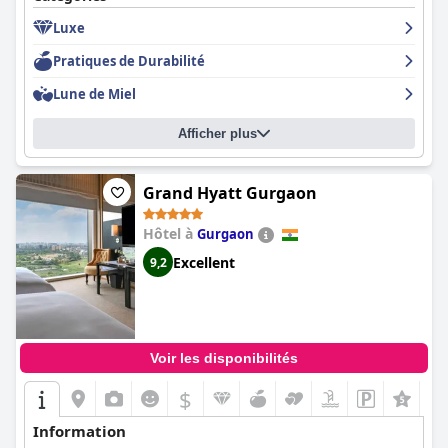
Luxe
Pratiques de Durabilité
Lune de Miel
Afficher plus
Grand Hyatt Gurgaon
Hôtel à
Gurgaon
Excellent
9,2
Voir les disponibilités
$
Information