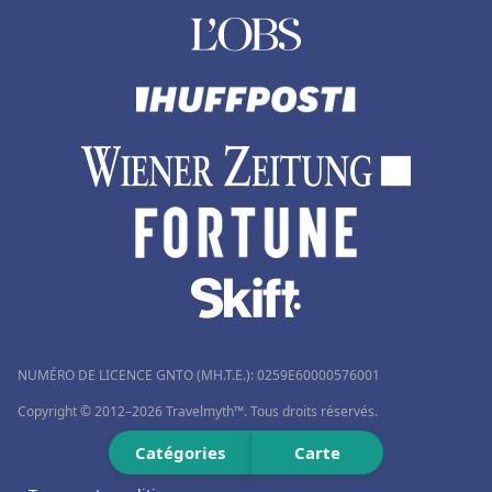
NUMÉRO DE LICENCE GNTO (MH.T.E.): 0259Ε60000576001
Copyright © 2012–2026 Travelmyth™. Tous droits réservés.
Catégories
Carte