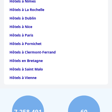
Hôtels à Nîmes
Hôtels à La Rochelle
Hôtels à Dublin
Hôtels à Nice
Hôtels à Paris
Hôtels à Pornichet
Hôtels à Clermont-Ferrand
Hôtels en Bretagne
Hôtels à Saint Malo
Hôtels à Vienne
Hôtels à Dijon
Hôtels à Perpignan
Hôtels au Grand-Bornand
7,258,491
60
Hôtels à Strasbourg