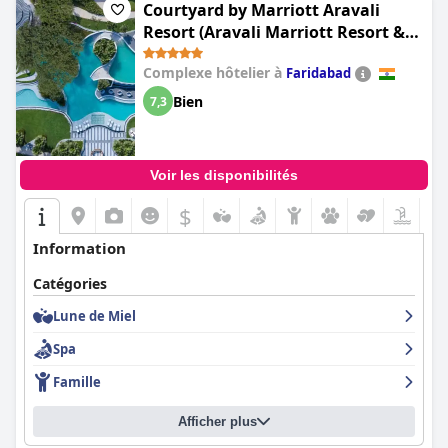
Courtyard by Marriott Aravali
Resort (Aravali Marriott Resort &
Spa, Delhi NCR)
Complexe hôtelier à
Faridabad
Bien
7,3
Voir les disponibilités
$
Information
Catégories
Lune de Miel
Spa
Famille
Afficher plus