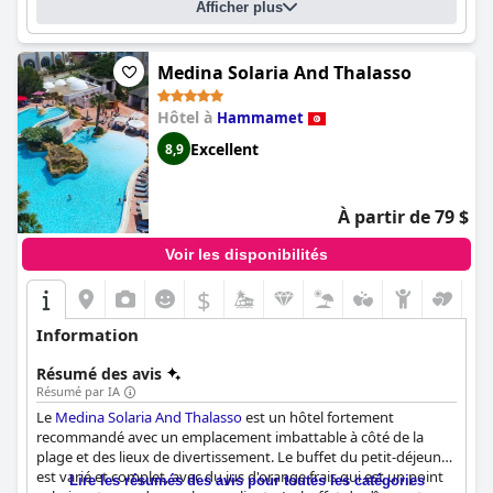
Afficher plus
En résumé, le TMK Hotel Flora Park - Adults Only offre un
hébergement serein et bien situé, avec une propreté
remarquable, un personnel amical et d'excellentes installations
Medina Solaria And Thalasso
de piscine, ce qui en fait un choix attrayant pour les adultes à la
recherche d'une retraite relaxante à Hammamet.
Hôtel à
Hammamet
Excellent
8,9
À partir de 79 $
Voir les disponibilités
$
Information
Résumé des avis
Résumé par IA
Le
Medina Solaria And Thalasso
est un hôtel fortement
recommandé avec un emplacement imbattable à côté de la
plage et des lieux de divertissement. Le buffet du petit-déjeuner
est varié et complet, avec du jus d'orange frais qui est un point
Lire les résumés des avis pour toutes les catégories