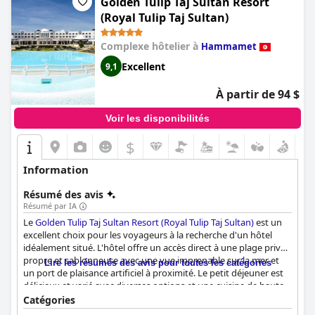
Golden Tulip Taj Sultan Resort
(Royal Tulip Taj Sultan)
Complexe hôtelier à
Hammamet
Excellent
9,1
À partir de 94 $
Voir les disponibilités
$
Information
Résumé des avis
Résumé par IA
Le
Golden Tulip Taj Sultan Resort (Royal Tulip Taj Sultan)
est un
excellent choix pour les voyageurs à la recherche d'un hôtel
idéalement situé. L'hôtel offre un accès direct à une plage privée
propre et sablonneuse avec une vue imprenable sur la mer et
Lire les résumés des avis pour toutes les catégories
un port de plaisance artificiel à proximité. Le petit déjeuner est
délicieux et varié avec diverses options et une cuisine de haute
qualité. Bien que les opinions sur les options de dîner soient
Catégories
mitigées, les clients notent l'excellente variété et la qualité du