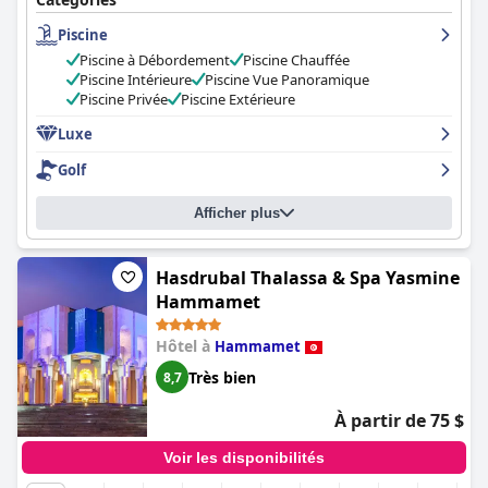
d'options internationales. Le dîner varie entre cuisine
Piscine
internationale et tunisienne, certains clients trouvant que la
qualité des plats n'est pas à la hauteur des prix élevés. Le spa de
Piscine à Débordement
Piscine Chauffée
l'hôtel a reçu de nombreuses critiques positives pour son
Piscine Intérieure
Piscine Vue Panoramique
excellente qualité et sa large gamme de soins. L'espace piscine
Piscine Privée
Piscine Extérieure
est l'un des points forts de l'hôtel, avec plusieurs bassins, dont
une piscine à débordement offrant de magnifiques vues sur
Luxe
l'océan. Le personnel de l'hôtel est exceptionnellement amical,
Golf
serviable et professionnel, faisant en sorte que les clients se
sentent choyés.
La Badira - Adult Only
est un hôtel exceptionnel
qui respire le luxe à tous points de vue, ce qui en fait un des
Afficher plus
meilleurs hôtels de Hammamet et de Tunisie. C'est la destination
idéale pour les couples et les jeunes mariés en quête d'une
escapade tranquille et romantique.
Hasdrubal Thalassa & Spa Yasmine
Hammamet
Hôtel à
Hammamet
Très bien
8,7
À partir de 75 $
Voir les disponibilités