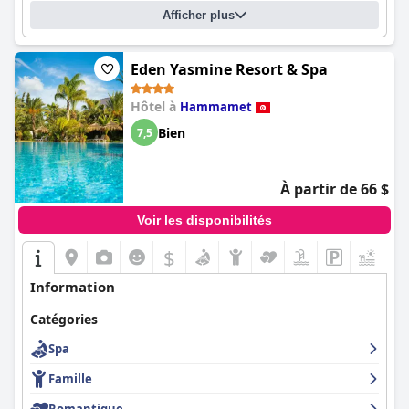
Afficher plus
Eden Yasmine Resort & Spa
Hôtel à
Hammamet
Bien
7,5
À partir de 66 $
Voir les disponibilités
$
Information
Catégories
Spa
Famille