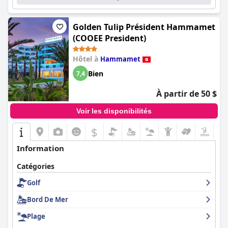
gentillesse, le tout dans une oasis de verdure au bord de la mer.
Golden Tulip Président Hammamet
(COOEE President)
Hôtel à
Hammamet
Bien
7,4
À partir de 50 $
Voir les disponibilités
$
Information
Catégories
Golf
Bord De Mer
Plage