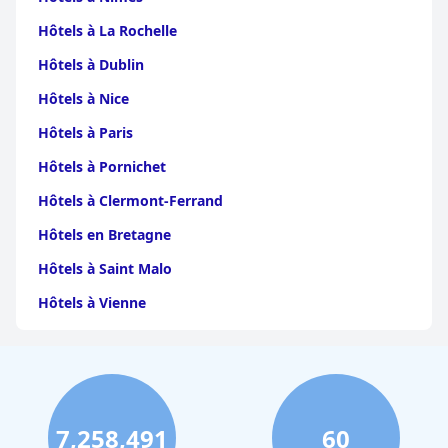
confortables, ce qui en fait une destination fortement
recommandée pour les familles et autres voyageurs.
Hôtels à La Rochelle
Hôtels à Dublin
Hôtels à Nice
Hôtels à Paris
Hôtels à Pornichet
Hôtels à Clermont-Ferrand
Hôtels en Bretagne
Hôtels à Saint Malo
Hôtels à Vienne
Hôtels à Dijon
Hôtels à Perpignan
Hôtels au Grand-Bornand
7,258,491
60
Hôtels à Strasbourg