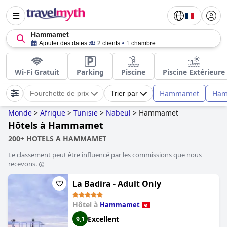
Hammamet
Ajouter des dates
2 clients
1 chambre
Wi-Fi Gratuit
Parking
Piscine
Piscine Extérieure
Hammamet
Ham
Fourchette de prix
Trier par
Monde
>
Afrique
>
Tunisie
>
Nabeul
>
Hammamet
Hôtels à Hammamet
200+ HOTELS A HAMMAMET
Le classement peut être influencé par les commissions que nous
recevons.
La Badira - Adult Only
Hôtel à
Hammamet
Excellent
9,1