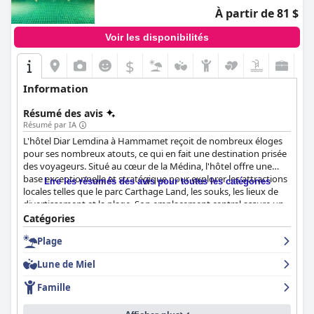
À partir de 81 $
Voir les disponibilités
$
Information
Résumé des avis
Résumé par IA
L'hôtel Diar Lemdina à Hammamet reçoit de nombreux éloges
pour ses nombreux atouts, ce qui en fait une destination prisée
des voyageurs. Situé au cœur de la Médina, l'hôtel offre une
base exceptionnelle et stratégique pour explorer les attractions
Lire les résumés des avis pour toutes les catégories
locales telles que le parc Carthage Land, les souks, les lieux de
divertissement et la plage. Son emplacement central assure un
accès pratique aux supermarchés, restaurants, cafés et à une
Catégories
promenade animée le long de la mer. La conception
Plage
architecturale authentique contribue à une ambiance sereine au
milieu d'un quartier animé, renforcée par des chambres
Lune de Miel
spacieuses et une belle piscine extérieure.
Famille
Le petit-déjeuner à l'hôtel reçoit systématiquement des notes
élevées pour sa variété et son goût, avec un buffet offrant un