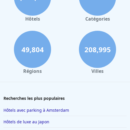
Hôtels à Valence
Hôtels à Gerardmer
Hôtels
Catégories
Hôtels en Sicile
Hôtels à Deauville
Hôtels à Bayonne
49,804
208,995
Hôtels aux Sables d Olonne
Hôtels au Touquet-Paris-Plage
Régions
Villes
Hôtels à Florence
Hôtels à Toulon
Hôtels au Lavandou
Recherches les plus populaires
Hôtels à Beaucaire
Hôtels avec parking à Amsterdam
Hôtels à Menton
Hôtels de luxe au Japon
Hôtels à Blois