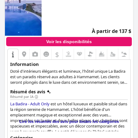
À partir de 137 $
Voir les disponibilités
$
Information
Doté d'intérieurs élégants et lumineux, l'hôtel unique La Badira
est un paradis réservé aux adultes à Hammamet. Les clients
seront plongés dans le luxe dans cet environnement serein, se
détendant dans les suites confortables dotées de tous les
Résumé des avis
équipements dont ils peuvent avoir besoin, profitant des soins
Résumé par IA
revigorants du spa, se relaxant au bord de la piscine, savourant
La Badira - Adult Only
est un hôtel luxueux et paisible situé dans
l'excellente cuisine, et passant les vacances les plus relaxantes et
la région sereine de Hammamet. L'hôtel bénéficie d'un
les plus agréables.
emplacement magique et exceptionnel avec des vues
imprenables sur la mer et deux belles plages. Les chambres sont
Lire les résumés des avis pour toutes les catégories
spacieuses et impeccables, avec un décor contemporain et des
vues à couper le souffle. Le petit déjeuner de l'hôtel est très
apprécié pour son vaste choix de spécialités tunisiennes et
Catégories