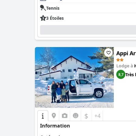
Tennis
3 Étoiles
Appi Ar
Lodge à
Très 
8,7
$
+4
Information