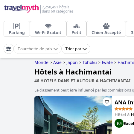
7,258,491 hôtels
dans 60 catégories
Parking
Wi-Fi Gratuit
Petit
Chien Accepté
3
Fourchette de prix
Trier par
Monde
>
Asie
>
Japon
>
Tohoku
>
Iwate
>
Hachima
Hôtels à Hachimantai
46 HOTELS DANS ET AUTOUR A HACHIMANTAI
Le classement peut être influencé par les commissions 
ANA In
Hôtel à
H
Excel
9,4