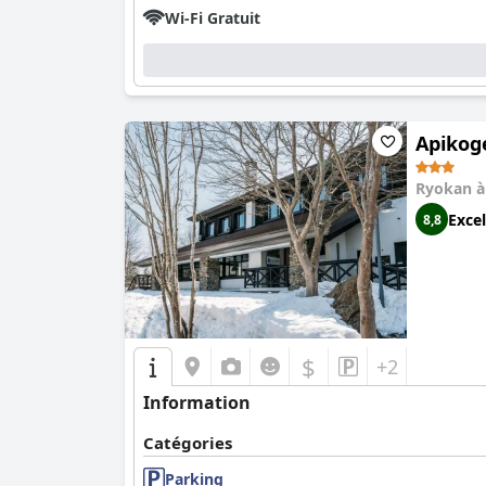
Wi-Fi Gratuit
Apikog
Ryokan 
Excel
8,8
$
+2
Information
Catégories
Parking