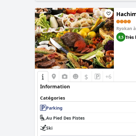
Hachim
Ryokan 
Très 
8,5
$
+6
Information
Catégories
Parking
Au Pied Des Pistes
Ski