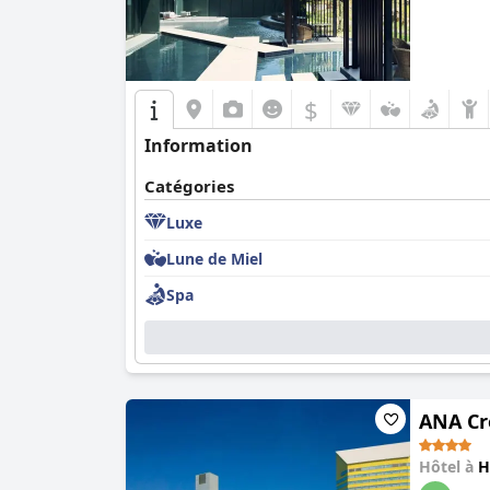
$
Information
Catégories
Luxe
Lune de Miel
Spa
ANA Cr
Hôtel à
H