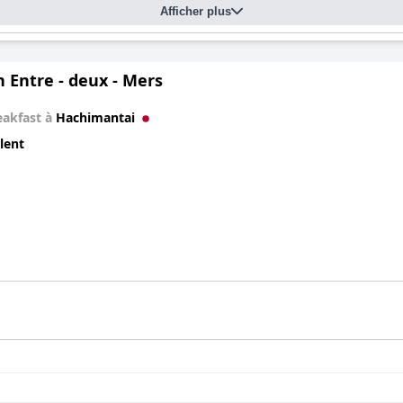
Afficher plus
 Entre - deux - Mers
eakfast à
Hachimantai
lent