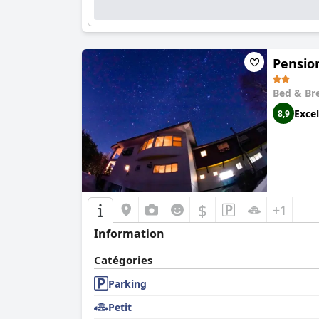
Pension
Bed & Br
Excel
8,9
$
+1
Information
Catégories
Parking
Petit