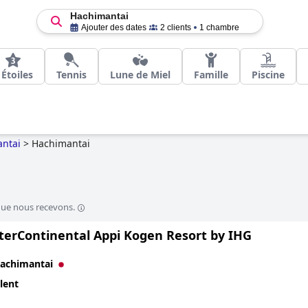
Hachimantai
Ajouter des dates
2 clients
1 chambre
 Étoiles
Tennis
Lune de Miel
Famille
Piscine
ntai
>
Hachimantai
que nous recevons.
terContinental Appi Kogen Resort by IHG
achimantai
lent