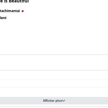
fe is Beautiful
Hachimantai
lent
Afficher plus