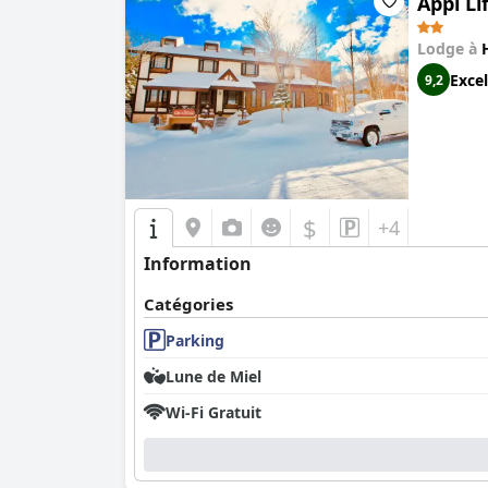
Appi Li
Lodge à
Excel
9,2
$
+4
Information
Catégories
Parking
Lune de Miel
Wi-Fi Gratuit