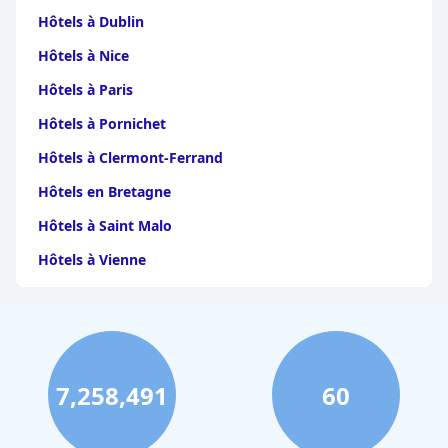
Hôtels à Dublin
Hôtels à Nice
Hôtels à Paris
Hôtels à Pornichet
Hôtels à Clermont-Ferrand
Hôtels en Bretagne
Hôtels à Saint Malo
Hôtels à Vienne
Hôtels à Dijon
Hôtels à Perpignan
Hôtels au Grand-Bornand
7,258,491
60
Hôtels à Strasbourg
Hôtels à Valence