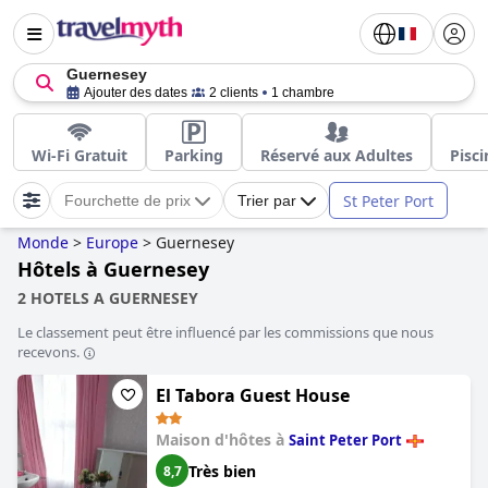
Guernesey
Ajouter des dates
2 clients
1 chambre
Wi-Fi Gratuit
Parking
Réservé aux Adultes
Pisc
St Peter Port
Fourchette de prix
Trier par
Monde
>
Europe
>
Guernesey
Hôtels à Guernesey
2 HOTELS A GUERNESEY
Le classement peut être influencé par les commissions que nous
recevons.
El Tabora Guest House
Maison d'hôtes à
Saint Peter Port
Très bien
8,7