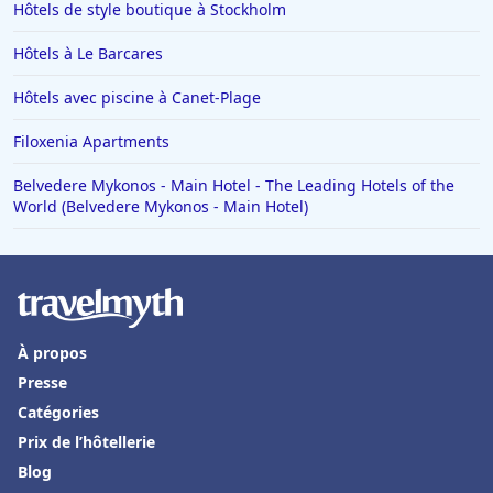
Hôtels de style boutique à Stockholm
Hôtels à Risoul
Hôtels à Toulouse
Hôtels à Le Barcares
Hôtels à Soorts-Hossegor
Hôtels avec piscine à Canet-Plage
Hôtels à Benidorm
Filoxenia Apartments
Hôtels dans le Finistère
Belvedere Mykonos - Main Hotel - The Leading Hotels of the
Hôtels à Saint-Gervais-les-Bains
World (Belvedere Mykonos - Main Hotel)
Hôtels à Portofino
Hôtels à Vaux-en-Beaujolais
Hôtels à Cannes
Hôtels à La Ciotat
À propos
Presse
Hôtels à Saumur
Catégories
Hôtels en Tunisie
Prix de l’hôtellerie
Hôtels à Bonnieux
Blog