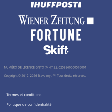
Hôtels à Tizzano
Hôtels à Les Estables
Hôtels à La Mure
Hôtels en Thaïlande
Hôtels à Douai
Hôtels à Génova
Hôtels à Talloires
Hôtels à Alanya
NUMÉRO DE LICENCE GNTO (MH.T.E.): 0259Ε60000576001
Copyright © 2012–2026 Travelmyth™. Tous droits réservés.
Hôtels à Antananarivo
Termes et conditions
Politique de confidentialité