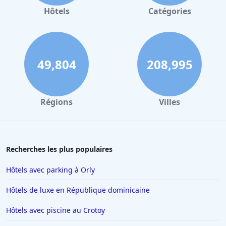
Hôtels à Gerardmer
Hôtels
Catégories
Hôtels en Sicile
Hôtels à Deauville
Hôtels à Bayonne
49,804
208,995
Hôtels aux Sables d Olonne
Hôtels au Touquet-Paris-Plage
Régions
Villes
Hôtels à Florence
Hôtels à Toulon
Hôtels au Lavandou
Recherches les plus populaires
Hôtels à Beaucaire
Hôtels avec parking à Orly
Hôtels à Menton
Hôtels de luxe en République dominicaine
Hôtels à Blois
Hôtels avec piscine au Crotoy
Hôtels à Valence