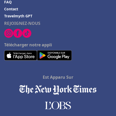
Hôtels à Échirolles
FAQ
Contact
Hôtels à Pierrelatte
Travelmyth GPT
Hôtels à Mercuer
REJOIGNEZ-NOUS
Hôtels à Tournefeuille
Hôtels à Le Mont-Saint-Michel
Télécharger notre appli
Hôtels à La Ferté-Bernard
Hôtels à Beaune
Hôtels à Alba
Hôtels à Honolulu
Est Apparu Sur
Hôtels à Allevard
Hôtels en Haute-Normandie
Hôtels à Zanzibar
Hôtels à Saint-André-de-Cubzac
Hôtels à Douville