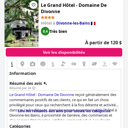
particulièrement adapté aux débutants et les clients ne tarissent
Le Grand Hôtel - Domaine De
pas d'éloges sur la beauté des environs. Le seul inconvénient est
Divonne
que le matin, les courts de tennis peuvent ne pas être
disponibles en raison des cours, mais avec tant d'autres sports
Hôtel à
Divonne-les-Bains
au choix, les clients ne seront pas déçus.
Très bien
8,4
À partir de 120 $
Voir les disponibilités
$
Information
Résumé des avis
Résumé par IA
Le Grand Hôtel - Domaine De Divonne
reçoit généralement des
commentaires positifs de ses clients, ce qui en fait un choix
privilégié pour ceux qui recherchent à la fois détente et activité
dans un cadre élégant. L'emplacement exceptionnel de l'hôtel à
Lire les résumés des avis pour toutes les catégories
Divonne-les-Bains, à proximité de Genève, des commerces et
des commodités locales, est fréquemment salué. Les clients
apprécient l'environnement tranquille et magnifique au sein
Catégories