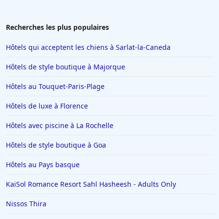
Bien que les chambres spacieuses de l'hôtel, le personnel
attentionné et l'emplacement idéal soient appréciés, certains
clients estiment qu'il n'atteint pas le statut quatre étoiles
Recherches les plus populaires
annoncé, notant la nécessité d'améliorations importantes pour
répondre aux normes attendues. Malgré cela, la propriété est
Hôtels qui acceptent les chiens à Sarlat-la-Caneda
considérée comme ayant du potentiel et offre une expérience
globalement positive.
Hôtels de style boutique à Majorque
Hôtels au Touquet-Paris-Plage
Hôtels de luxe à Florence
Hôtels avec piscine à La Rochelle
Hôtels de style boutique à Goa
Hôtels au Pays basque
KaiSol Romance Resort Sahl Hasheesh - Adults Only
Nissos Thira