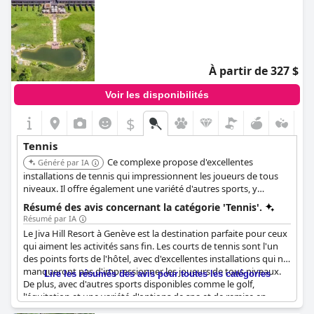
À partir de 327 $
Voir les disponibilités
$
Tennis
Ce complexe propose d'excellentes
Généré par IA
installations de tennis qui impressionnent les joueurs de tous
niveaux. Il offre également une variété d'autres sports, y
compris le golf et l'équitation, ainsi que des options de spa et de
Résumé des avis concernant la catégorie 'Tennis'.
fitness.
Résumé par IA
Le Jiva Hill Resort à Genève est la destination parfaite pour ceux
qui aiment les activités sans fin. Les courts de tennis sont l'un
des points forts de l'hôtel, avec d'excellentes installations qui ne
manqueront pas d'impressionner les joueurs de tous niveaux.
Lire les résumés des avis pour toutes les catégories
De plus, avec d'autres sports disponibles comme le golf,
l'équitation et une variété d'options de spa et de remise en
forme, il y en a pour tous les goûts. Le parcours de golf est