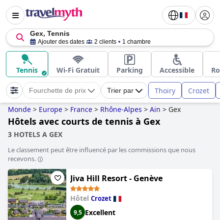
Gex, Tennis
Ajouter des dates
2 clients
1 chambre
Tennis
Wi-Fi Gratuit
Parking
Accessible
Ro
Thoiry
Crozet
Fourchette de prix
Trier par
Monde
>
Europe
>
France
>
Rhône-Alpes
>
Ain
>
Gex
Hôtels avec courts de tennis à Gex
3 HOTELS A GEX
Le classement peut être influencé par les commissions que nous
recevons.
Jiva Hill Resort - Genève
Hôtel
Crozet
Excellent
9,5