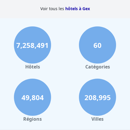
tandis que certains domaines pourraient bénéficier de mises à
Les chambres reçoivent des commentaires positifs pour leur
Voir tous les
hôtels à Gex
jour et d'améliorations.
espace, leur propreté, leurs cuisines bien équipées et leurs lits
confortables. L'aménagement, y compris les toilettes et salles de
bains séparées, est particulièrement apprécié par les familles.
Cependant, certains clients ont mentionné des problèmes de
prix et de légères incohérences de réservation.
7,258,491
60
La propreté est généralement saluée, beaucoup décrivant
l'hôtel comme impeccable et bien entretenu. Cependant,
certains avis ont noté des problèmes tels que de la moisissure
dans les salles de bains, des cuisines sales et des toiles
d'araignées. La gentillesse, la serviabilité et le professionnalisme
Hôtels
Catégories
du personnel se démarquent, contribuant à un séjour
accueillant et mémorable. L'équipe de réception est
particulièrement efficace et accommodante.
Les clients soulignent constamment des problèmes importants
49,804
208,995
avec le wifi gratuit de l'hôtel, le décrivant comme extrêmement
lent et peu fiable. Cependant, les options de stationnement
amples et gratuites sont notées positivement, ajoutant de la
commodité pour les voyageurs. La literie suscite des avis
mitigés, la plupart des clients trouvant les lits très confortables,
Régions
Villes
bien que quelques-uns aient rencontré des incohérences.