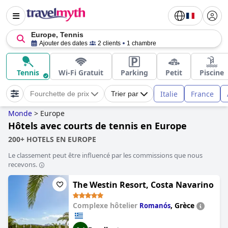
Europe, Tennis
Ajouter des dates
2 clients
1 chambre
Tennis
Wi-Fi Gratuit
Parking
Petit
Piscine
Italie
France
Fourchette de prix
Trier par
Monde
>
Europe
Hôtels avec courts de tennis en Europe
200+ HOTELS EN EUROPE
Le classement peut être influencé par les commissions que nous
recevons.
The Westin Resort, Costa Navarino
Complexe hôtelier
,
Grèce
Romanós