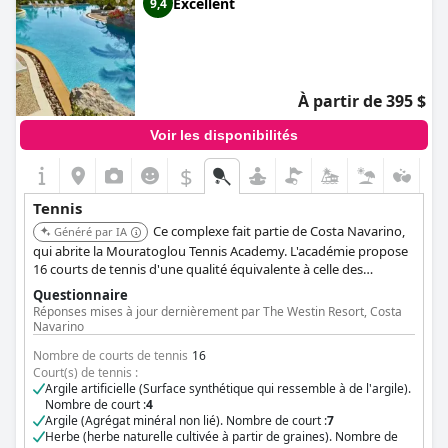
Excellent
9,4
À partir de 395 $
Voir les disponibilités
$
Tennis
Ce complexe fait partie de Costa Navarino,
Généré par IA
qui abrite la Mouratoglou Tennis Academy. L'académie propose
16 courts de tennis d'une qualité équivalente à celle des
meilleurs courts de tennis du monde, offrant divers
Questionnaire
programmes et expériences d'entraînement pour tous les
Réponses mises à jour dernièrement par The Westin Resort, Costa
niveaux.
Navarino
Nombre de courts de tennis
16
Court(s) de tennis :
Argile artificielle (Surface synthétique qui ressemble à de l'argile).
Nombre de court :
4
Argile (Agrégat minéral non lié). Nombre de court :
7
Herbe (herbe naturelle cultivée à partir de graines). Nombre de