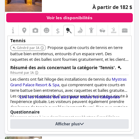
À partir de 182 $
Voir les disponibilités
$
Tennis
Propose quatre courts de tennis en terre
Généré par IA
battue bien entretenus, entourés d'un espace vert. Des
raquettes et des balles sont fournies gratuitement, et les clients
peuvent prendre des leçons de tennis.
Résumé des avis concernant la catégorie 'Tennis'.
Résumé par IA
Les clients ont fait l'éloge des installations de tennis du
Mystras
Grand Palace Resort & Spa
, qui comprennent quatre courts en
terre battue bien entretenus, avec raquettes et balles gratuites.
Les courts sont entourés d'un espace vert luxuriant qui ajoute à
Lire les résumés des avis pour toutes les catégories
l'expérience globale. Les visiteurs peuvent également prendre
des leçons de tennis avec l'équipement fourni. Bien que certains
Questionnaire
clients aient noté la nécessité d'un ratissage quotidien pour que
Réponses mises à jour dernièrement par Mystras Grand Palace
la surface des courts soit lisse, les courts de tennis ont reçu des
Resort & Spa
commentaires positifs dans l'ensemble. Les familles avec
Afficher plus
enfants, en particulier, ont trouvé les courts agréables pour leurs
Nombre de courts de tennis
4
enfants, qui ont pu jouer et s'amuser. En plus du tennis, d'autres
Nombre de courts de tennis intérieurs/couverts
0