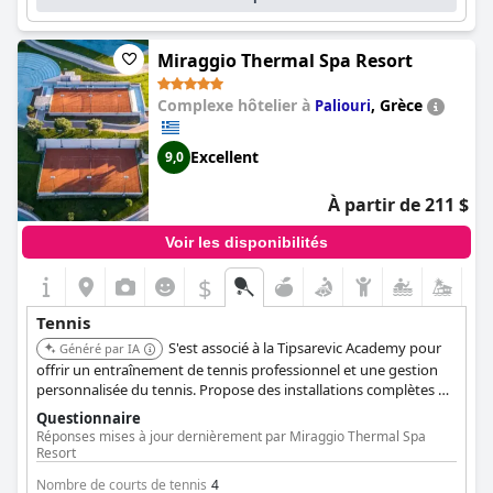
Miraggio Thermal Spa Resort
Complexe hôtelier à
,
Grèce
Paliouri
Excellent
9,0
À partir de 211 $
Voir les disponibilités
$
Tennis
S'est associé à la Tipsarevic Academy pour
Généré par IA
offrir un entraînement de tennis professionnel et une gestion
personnalisée du tennis. Propose des installations complètes de
spa et de bains thermaux pour la relaxation après le tennis.
Questionnaire
Réponses mises à jour dernièrement par Miraggio Thermal Spa
Resort
Nombre de courts de tennis
4