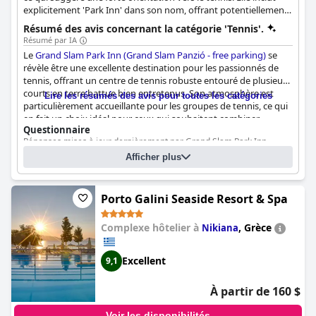
explicitement 'Park Inn' dans son nom, offrant potentiellement
un cadre de type parc propice aux activités de plein air comme
Résumé des avis concernant la catégorie 'Tennis'.
le tennis.
Résumé par IA
Le
Grand Slam Park Inn (Grand Slam Panzió - free parking)
se
révèle être une excellente destination pour les passionnés de
tennis, offrant un centre de tennis robuste entouré de plusieurs
courts en terre battue bien entretenus. Son atmosphère est
Lire les résumés des avis pour toutes les catégories
particulièrement accueillante pour les groupes de tennis, ce qui
en fait un choix idéal pour ceux qui souhaitent combiner
Questionnaire
hébergement et activités de tennis dynamiques. Que vous
Réponses mises à jour dernièrement par Grand Slam Park Inn
soyez un joueur occasionnel ou un aficionado de tennis, les
(Grand Slam Panzió - free parking)
courts de tennis accessibles et de qualité situés à proximité
Afficher plus
améliorent l'expérience globale. Les clients soulignent à
Nombre de courts de tennis
7
plusieurs reprises la commodité d'avoir des installations de
Nombre de courts de tennis intérieurs/couverts
1
tennis à proximité, ce qui contribue à un séjour enrichissant
Porto Galini Seaside Resort & Spa
Nombre de courts de tennis éclairés
6
pour les amateurs de sport.
Complexe hôtelier à
,
Grèce
Nikiana
Excellent
9,1
À partir de 160 $
Voir les disponibilités