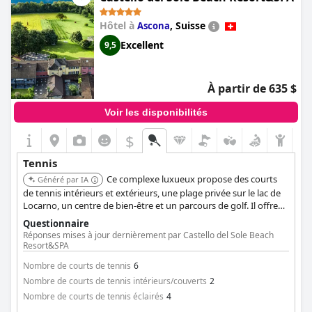
Hôtel à
,
Suisse
Ascona
Excellent
9,5
À partir de 635 $
Voir les disponibilités
$
Tennis
Ce complexe luxueux propose des courts
Généré par IA
de tennis intérieurs et extérieurs, une plage privée sur le lac de
Locarno, un centre de bien-être et un parcours de golf. Il offre
un large éventail d'activités pour le sport, la détente et le plaisir.
Questionnaire
Réponses mises à jour dernièrement par Castello del Sole Beach
Resort&SPA
Nombre de courts de tennis
6
Nombre de courts de tennis intérieurs/couverts
2
Nombre de courts de tennis éclairés
4