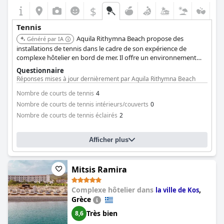
$
Tennis
Aquila Rithymna Beach propose des
Généré par IA
installations de tennis dans le cadre de son expérience de
complexe hôtelier en bord de mer. Il offre un environnement
familial avec diverses activités, y compris le tennis.
Questionnaire
Réponses mises à jour dernièrement par Aquila Rithymna Beach
Nombre de courts de tennis
4
Nombre de courts de tennis intérieurs/couverts
0
Nombre de courts de tennis éclairés
2
Afficher plus
Mitsis Ramira
Complexe hôtelier dans
,
la ville de Kos
Grèce
Très bien
8,6