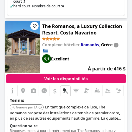
court :
1
hard court. Nombre de court :
4
The Romanos, a Luxury Collection
Resort, Costa Navarino
Complexe hôtelier
,
Grèce
Romanós
Excellent
9,1
À partir de 416 $
Voir les disponibilités
$
Tennis
En tant que complexe de luxe, The
Généré par IA
Romanos propose des installations de tennis de premier ordre,
en plus de ses autres équipements haut de gamme. La qualité
du complexe garantit des courts bien entretenus et une
Questionnaire
expérience de tennis premium.
Réponses mises à jour dernièrement par The Romanos, a Luxury