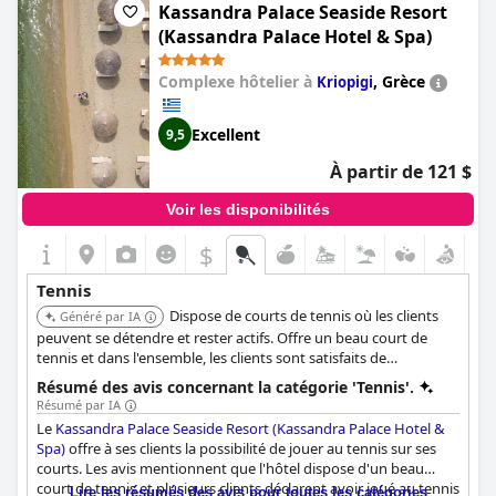
équipements tels que la piscine et la salle de sport ont reçu de
Kassandra Palace Seaside Resort
Nombre de courts de tennis éclairés
4
bonnes notes de la part des clients.
(Kassandra Palace Hotel & Spa)
Complexe hôtelier à
,
Grèce
Kriopigi
Excellent
9,5
À partir de 121 $
Voir les disponibilités
$
Tennis
Dispose de courts de tennis où les clients
Généré par IA
peuvent se détendre et rester actifs. Offre un beau court de
tennis et dans l'ensemble, les clients sont satisfaits de
l'opportunité de jouer au tennis à l'hôtel.
Résumé des avis concernant la catégorie 'Tennis'.
Résumé par IA
Le
Kassandra Palace Seaside Resort (Kassandra Palace Hotel &
Spa)
offre à ses clients la possibilité de jouer au tennis sur ses
courts. Les avis mentionnent que l'hôtel dispose d'un beau
court de tennis et plusieurs clients déclarent avoir joué au tennis
Lire les résumés des avis pour toutes les catégories