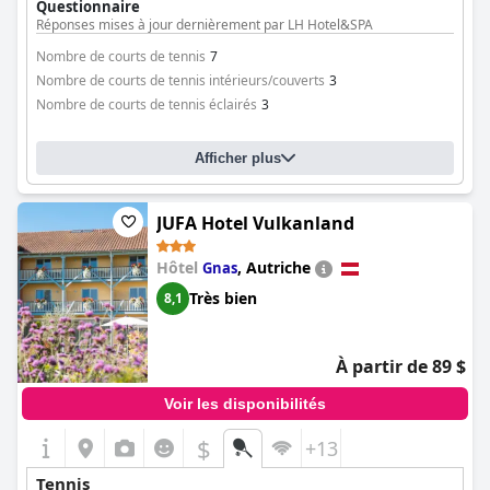
Questionnaire
Réponses mises à jour dernièrement par LH Hotel&SPA
Nombre de courts de tennis
7
Nombre de courts de tennis intérieurs/couverts
3
Nombre de courts de tennis éclairés
3
Afficher plus
JUFA Hotel Vulkanland
Hôtel
,
Autriche
Gnas
Très bien
8,1
À partir de 89 $
Voir les disponibilités
$
+13
Tennis