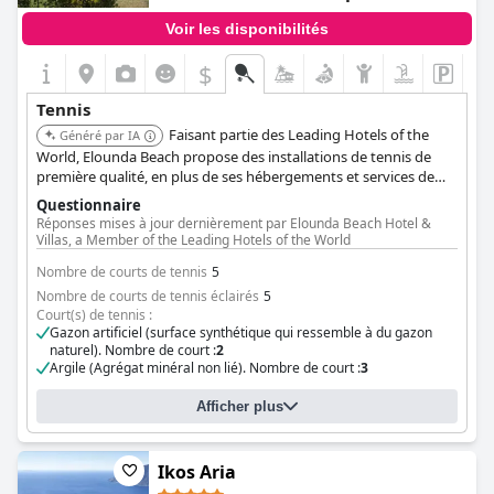
Voir les disponibilités
$
Tennis
Faisant partie des Leading Hotels of the
Généré par IA
World, Elounda Beach propose des installations de tennis de
première qualité, en plus de ses hébergements et services de
luxe. La réputation de l'hôtel garantit une expérience haut de
Questionnaire
gamme.
Réponses mises à jour dernièrement par Elounda Beach Hotel &
Villas, a Member of the Leading Hotels of the World
Nombre de courts de tennis
5
Nombre de courts de tennis éclairés
5
Court(s) de tennis :
Gazon artificiel (surface synthétique qui ressemble à du gazon
naturel). Nombre de court :
2
Argile (Agrégat minéral non lié). Nombre de court :
3
Afficher plus
Ikos Aria