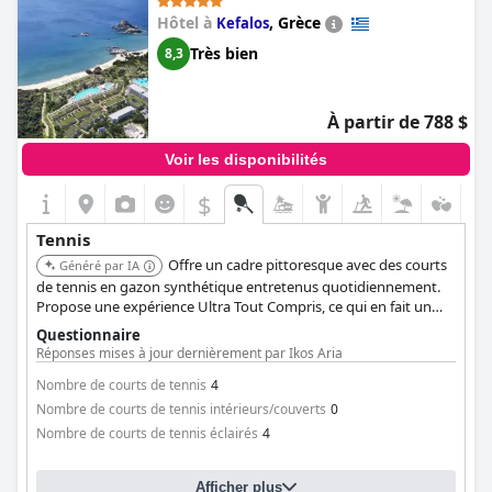
Hôtel à
,
Grèce
Kefalos
Très bien
8,3
À partir de 788 $
Voir les disponibilités
$
Tennis
Offre un cadre pittoresque avec des courts
Généré par IA
de tennis en gazon synthétique entretenus quotidiennement.
Propose une expérience Ultra Tout Compris, ce qui en fait un
choix de premier ordre pour des vacances de tennis luxueuses.
Questionnaire
Connu pour son service exceptionnel et une variété d'options
Réponses mises à jour dernièrement par Ikos Aria
de restauration à la carte.
Nombre de courts de tennis
4
Nombre de courts de tennis intérieurs/couverts
0
Nombre de courts de tennis éclairés
4
Afficher plus