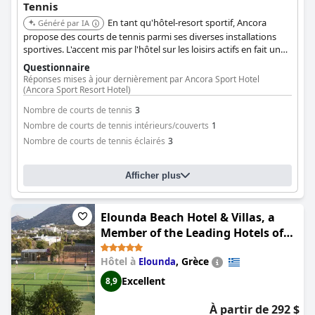
Tennis
En tant qu'hôtel-resort sportif, Ancora
Généré par IA
propose des courts de tennis parmi ses diverses installations
sportives. L'accent mis par l'hôtel sur les loisirs actifs en fait un
excellent choix pour les amateurs de tennis.
Questionnaire
Réponses mises à jour dernièrement par Ancora Sport Hotel
(Ancora Sport Resort Hotel)
Nombre de courts de tennis
3
Nombre de courts de tennis intérieurs/couverts
1
Nombre de courts de tennis éclairés
3
Afficher plus
Elounda Beach Hotel & Villas, a
Member of the Leading Hotels of
the World
Hôtel à
,
Grèce
Elounda
Excellent
8,9
À partir de 292 $