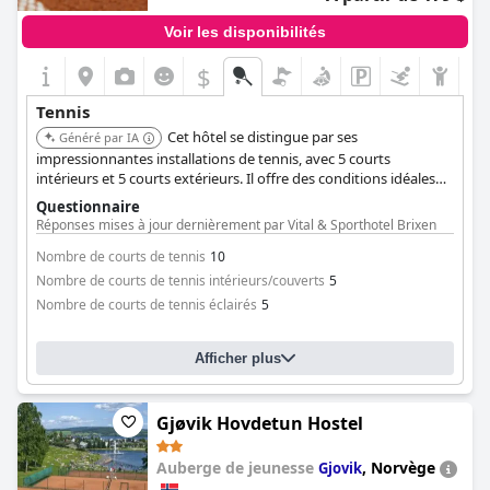
Voir les disponibilités
$
Tennis
Cet hôtel se distingue par ses
Généré par IA
impressionnantes installations de tennis, avec 5 courts
intérieurs et 5 courts extérieurs. Il offre des conditions idéales
pour les amateurs de sport et est connu comme un haut lieu du
Questionnaire
tennis dans les Alpes de Kitzbühel, proposant un entraînement
Réponses mises à jour dernièrement par Vital & Sporthotel Brixen
de tennis toute l'année avec l'école de tennis de l'hôtel.
Nombre de courts de tennis
10
Nombre de courts de tennis intérieurs/couverts
5
Nombre de courts de tennis éclairés
5
Afficher plus
Gjøvik Hovdetun Hostel
Auberge de jeunesse
,
Norvège
Gjovik