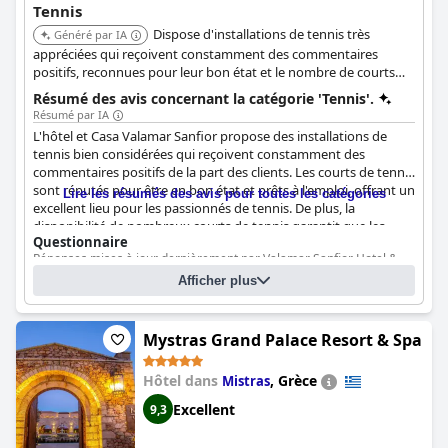
Tennis
Dispose d'installations de tennis très
Généré par IA
appréciées qui reçoivent constamment des commentaires
positifs, reconnues pour leur bon état et le nombre de courts
disponibles, offrant ainsi aux clients de nombreuses occasions
Résumé des avis concernant la catégorie 'Tennis'.
de jouer.
Résumé par IA
L'hôtel et Casa Valamar Sanfior propose des installations de
tennis bien considérées qui reçoivent constamment des
commentaires positifs de la part des clients. Les courts de tennis
sont réputés pour être en bon état et prêts à l'emploi, offrant un
Lire les résumés des avis pour toutes les catégories
excellent lieu pour les passionnés de tennis. De plus, la
disponibilité de nombreux courts de tennis garantit que les
Questionnaire
clients ont rarement à attendre pour jouer. Pour ceux qui
Réponses mises à jour dernièrement par Valamar Sanfior Hotel &
s'intéressent à d'autres sports de raquette, le tennis de table est
Casa
également disponible, ce qui ajoute à la variété des options de
Afficher plus
loisirs. Dans l'ensemble, les équipements de tennis sont un
Nombre de courts de tennis
14
atout majeur, contribuant à l'attrait général de l'hôtel.
Nombre de courts de tennis éclairés
0
Mystras Grand Palace Resort & Spa
Court(s) de tennis :
Argile (Agrégat minéral non lié). Nombre de court :
14
Hôtel dans
,
Grèce
Mistras
Excellent
9,3