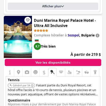
Afficher plus
Duni Marina Royal Palace Hotel -
Ultra All Inclusive
Complexe hôtelier à
,
Bulgarie
Sozopol
Très bien
8,7
À partir de 219 $
Voir les disponibilités
$
Tennis
Faisant partie du Duni Royal Resort, cet
Généré par IA
hôtel offre l'accès à 10 courts de tennis, plusieurs piscines et un
nouveau parc aquatique, offrant de vastes options récréatives
pour les amateurs de tennis et les familles. Il fournit également
Questionnaire
l'équipement.
Réponses mises à jour dernièrement par Duni Marina Royal Palace