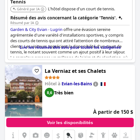
Tennis
L'hôtel dispose d'un court de tennis.
Généré par IA
Résumé des avis concernant la catégorie 'Tennis'.
Résumé par IA
Garden & City Evian - Lugrin
offre une évasion sereine
agrémentée d'une variété d'installations sportives, y compris
des courts de tennis qui ont attiré l'attention de nombreux
clients. Les visiteurs apprécient la disponibilité d'un court de
Lire les résumés des avis pour toutes les catégories
tennis, le notant souvent comme un ajout positif à leur séjour.
Le complexe propose un mélange de loisirs et de récréation, où
les clients peuvent s'adonner au tennis, au badminton, au ping-
pong et même au football.
La Verniaz et ses Chalets
La présence de ces installations, aux côtés d'une piscine et d'une
Hôtel à
Evian-les-Bains
aire de jeux, ajoute de la valeur à l'expérience du complexe, le
rendant idéal pour les familles et les personnes recherchant des
Très bien
8,6
vacances actives. Certains avis mentionnent que l'accès aux
équipements de tennis était gratuit, suscitant un enthousiasme
supplémentaire chez les amateurs de sport.
À partir de 150 $
Cependant, bien que beaucoup aient apprécié les installations
Voir les disponibilités
de tennis, certaines critiques soulignent des problèmes
d'entretien ; plus précisément, des préoccupations concernant
$
les filets usés et l'état des courts qui nuisent légèrement à