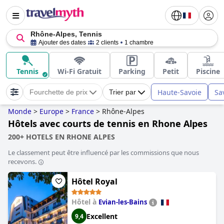
Rhône-Alpes, Tennis
Ajouter des dates
2 clients
1 chambre
Tennis
Wi-Fi Gratuit
Parking
Petit
Piscine
Haute-Savoie
Sa
Fourchette de prix
Trier par
Monde
>
Europe
>
France
>
Rhône-Alpes
Hôtels avec courts de tennis en Rhone Alpes
200+ HOTELS EN RHONE ALPES
Le classement peut être influencé par les commissions que nous
recevons.
Hôtel Royal
Hôtel à
Evian-les-Bains
Excellent
9,4