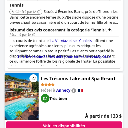
l'expérience globale. Malgré ces revers occasionnels, les clients
Tennis
ont tout de même trouvé beaucoup de plaisir à utiliser les
Située à Évian-les-Bains, près de Thonon-les-
courts pour leurs loisirs, soulignant souvent la multitude
Généré par IA
d'activités disponibles et exprimant leur satisfaction quant à leur
Bains, cette ancienne ferme du XVIIe siècle dispose d'une piscine
séjour agréable et relaxant avec des vues pittoresques sur le lac
privée chauffée saisonnière et d'un court de tennis. Elle offre un
Léman. La combinaison stratégique d'activités actives et
cadre charmant et tranquille.
Résumé des avis concernant la catégorie 'Tennis'.
relaxantes à
Garden & City Evian - Lugrin
répond bien aux
Résumé par IA
diverses préférences et en fait en effet une destination animée
Les courts de tennis de '
La Verniaz et ses Chalets
' offrent une
mais reposante.
expérience agréable aux clients, plusieurs critiques les
soulignant comme un atout positif. Les clients ont apprécié la
disponibilité de courts bien entretenus situés dans un joli parc,
Lire les résumés des avis pour toutes les catégories
ce qui améliore l'offre de loisirs globale de l'hôtel. La possibilité
de louer des raquettes ajoute de la commodité pour ceux qui
souhaitent jouer pendant leur séjour. Bien qu'il ait été
mentionné qu'un court était inutilisable à une occasion, cela n'a
Les Trésoms Lake and Spa Resort
pas éclipsé les commentaires généralement favorables. Des
activités de loisirs supplémentaires comme le tennis de table
Hôtel à
Annecy
complètent les installations de tennis, contribuant à un
excellent séjour en famille.
Très bien
8,1
À partir de 133 $
Voir les disponibilités