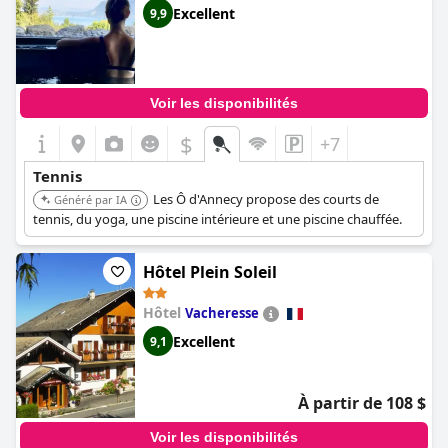
Excellent
9,9
Voir les disponibilités
$
+7
Tennis
Les Ô d'Annecy propose des courts de
Généré par IA
tennis, du yoga, une piscine intérieure et une piscine chauffée.
Hôtel Plein Soleil
Hôtel
Vacheresse
Excellent
9,1
À partir de 108 $
Voir les disponibilités