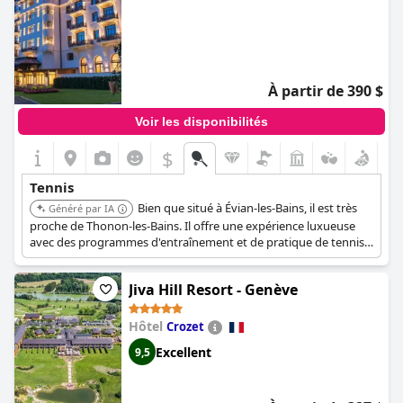
À partir de 390 $
Voir les disponibilités
$
Tennis
Bien que situé à Évian-les-Bains, il est très
Généré par IA
proche de Thonon-les-Bains. Il offre une expérience luxueuse
avec des programmes d'entraînement et de pratique de tennis
sur mesure de première classe en partenariat avec LUX Tennis,
mettant en vedette des entraîneurs classés ATP/WTA. L'Evian
Jiva Hill Resort - Genève
Resort dispose de 4 courts de tennis et 2 courts de padel.
Hôtel
Crozet
Excellent
9,5