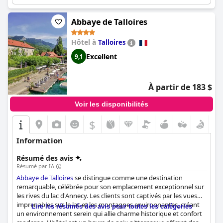
expérience complète avec des installations sportives et de
relaxation.
Abbaye de Talloires
Hôtel à
Talloires
Excellent
9,1
À partir de 183 $
Voir les disponibilités
$
Information
Résumé des avis
Résumé par IA
Abbaye de Talloires
se distingue comme une destination
remarquable, célébrée pour son emplacement exceptionnel sur
les rives du lac d'Annecy. Les clients sont captivés par les vues
imprenables sur le lac et les montagnes environnantes, créant
Lire les résumés des avis pour toutes les catégories
un environnement serein qui allie charme historique et confort
moderne. L'hôtel est un havre de paix pittoresque offrant des