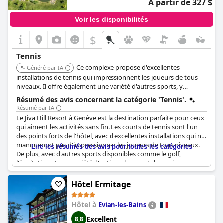
À partir de 327 $
Voir les disponibilités
$
Tennis
Ce complexe propose d'excellentes
Généré par IA
installations de tennis qui impressionnent les joueurs de tous
niveaux. Il offre également une variété d'autres sports, y
compris le golf et l'équitation, ainsi que des options de spa et de
Résumé des avis concernant la catégorie 'Tennis'.
fitness.
Résumé par IA
Le Jiva Hill Resort à Genève est la destination parfaite pour ceux
qui aiment les activités sans fin. Les courts de tennis sont l'un
des points forts de l'hôtel, avec d'excellentes installations qui ne
manqueront pas d'impressionner les joueurs de tous niveaux.
Lire les résumés des avis pour toutes les catégories
De plus, avec d'autres sports disponibles comme le golf,
l'équitation et une variété d'options de spa et de remise en
forme, il y en a pour tous les goûts. Le parcours de golf est
particulièrement adapté aux débutants et les clients ne tarissent
Hôtel Ermitage
pas d'éloges sur la beauté des environs. Le seul inconvénient est
que le matin, les courts de tennis peuvent ne pas être
Hôtel à
Evian-les-Bains
disponibles en raison des cours, mais avec tant d'autres sports
au choix, les clients ne seront pas déçus.
Excellent
8,8