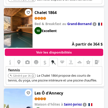
Chalet 1864
Bed & Breakfast au
Grand-Bornand
Excellent
10
À partir de 364 $
Voir les disponibilités
$
Tennis
Le Chalet 1864 propose des courts de
Généré par IA
tennis, du yoga, une piscine intérieure et une piscine chauffée.
Les Ô d'Annecy
Maison d'hôtes à
Saint-Jorioz