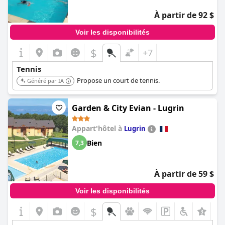
À partir de 92 $
Voir les disponibilités
$
+7
Tennis
Propose un court de tennis.
Généré par IA
Garden & City Evian - Lugrin
Appart'hôtel à
Lugrin
Bien
7,3
À partir de 59 $
Voir les disponibilités
$
+3