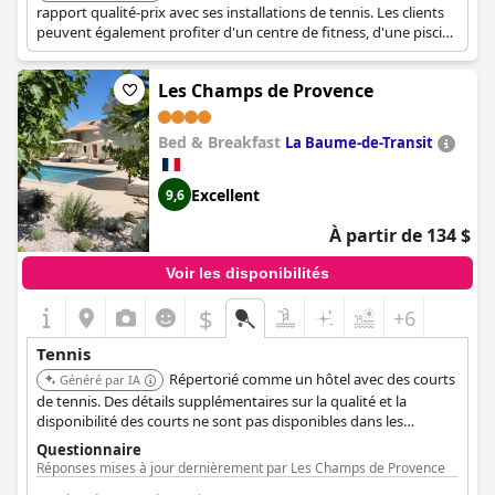
rapport qualité-prix avec ses installations de tennis. Les clients
peuvent également profiter d'un centre de fitness, d'une piscine
intérieure, d'un bain à remous et d'un restaurant spécialisé dans
la cuisine française. Les équipements supplémentaires incluent
Les Champs de Provence
le billard, le tennis de table et les fléchettes.
Bed & Breakfast
La Baume-de-Transit
Excellent
9,6
À partir de 134 $
Voir les disponibilités
$
+6
Tennis
Répertorié comme un hôtel avec des courts
Généré par IA
de tennis. Des détails supplémentaires sur la qualité et la
disponibilité des courts ne sont pas disponibles dans les
données fournies.
Questionnaire
Réponses mises à jour dernièrement par Les Champs de Provence