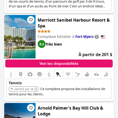
de six courts de tennis, d'un parcours de golf par 3 de 9 trous,
d'un spa et d'un accès au front de mer. C'est un endroit idéal
pour les joueurs de tennis sérieux et ceux qui recherchent une
escapade relaxante avec des options de loisirs.
Marriott Sanibel Harbour Resort &
Spa
Complexe hôtelier à
Fort Myers
Très bien
8,4
À partir de 201 $
Voir les disponibilités
$
Tennis
Ce complexe propose des installations de
Généré par IA
tennis pour les clients.
Arnold Palmer's Bay Hill Club &
Lodge