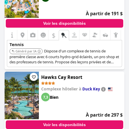
tennis agréables à ses clients.
À partir de 191 $
Voir les disponibilités
$
Tennis
Dispose d'un complexe de tennis de
Généré par IA
première classe avec 6 courts hydro-grid éclairés, un pro shop et
des professeurs de tennis. Propose des leçons privées et de
groupe pour tous les niveaux, ce qui le rend idéal pour les
joueurs occasionnels et ceux qui cherchent à améliorer leur jeu.
Hawks Cay Resort
L'adhésion au Resort Club est requise pour accéder aux courts
de tennis.
Complexe hôtelier à
Duck Key
Bien
7,3
À partir de 297 $
Voir les disponibilités