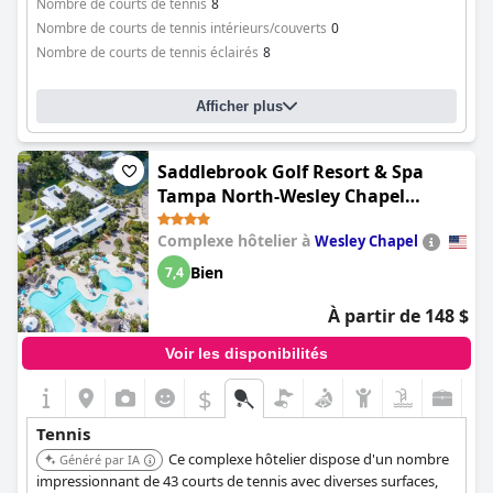
Nombre de courts de tennis
8
Nombre de courts de tennis intérieurs/couverts
0
Nombre de courts de tennis éclairés
8
Afficher plus
Saddlebrook Golf Resort & Spa
Tampa North-Wesley Chapel
(Saddlebrook Resort)
Complexe hôtelier à
Wesley Chapel
Bien
7,4
À partir de 148 $
Voir les disponibilités
$
Tennis
Ce complexe hôtelier dispose d'un nombre
Généré par IA
impressionnant de 43 courts de tennis avec diverses surfaces,