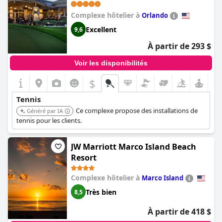
Complexe hôtelier à
Orlando
Excellent
9,6
À partir de 293 $
Voir les disponibilités
$
Tennis
Ce complexe propose des installations de
Généré par IA
tennis pour les clients.
JW Marriott Marco Island Beach
Resort
Complexe hôtelier à
Marco Island
Très bien
8,5
À partir de 418 $