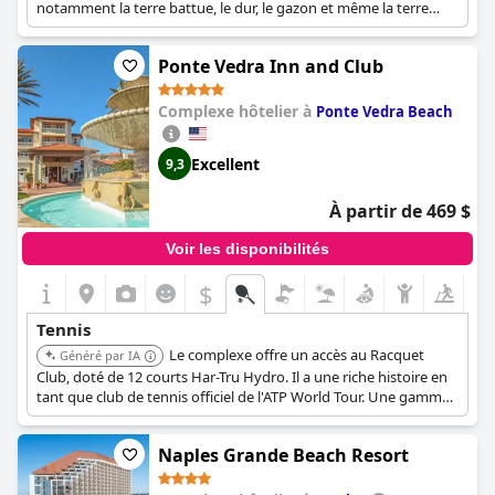
notamment la terre battue, le dur, le gazon et même la terre
battue rouge. Il propose le programme de tennis Hopman avec
des cliniques quotidiennes intensives, des leçons privées et des
Ponte Vedra Inn and Club
camps juniors. Le complexe a entraîné des champions de tennis
comme Pete Sampras et Martina Hingis.
Complexe hôtelier à
Ponte Vedra Beach
Excellent
9,3
À partir de 469 $
Voir les disponibilités
$
Tennis
Le complexe offre un accès au Racquet
Généré par IA
Club, doté de 12 courts Har-Tru Hydro. Il a une riche histoire en
tant que club de tennis officiel de l'ATP World Tour. Une gamme
complète d'activités de villégiature toute l'année, de
programmes d'enseignement et de forfaits attire les amateurs
Naples Grande Beach Resort
de tennis au complexe année après année.