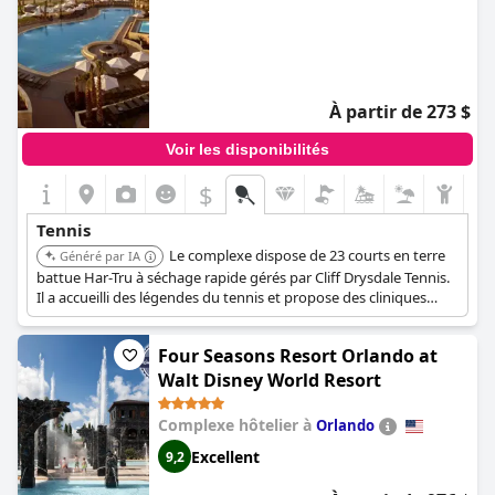
À partir de 273 $
Voir les disponibilités
$
Tennis
Le complexe dispose de 23 courts en terre
Généré par IA
battue Har-Tru à séchage rapide gérés par Cliff Drysdale Tennis.
Il a accueilli des légendes du tennis et propose des cliniques
quotidiennes, des cours privés et des analyses vidéo. Un temps
de jeu illimité est disponible avec le séjour, ainsi que des camps
Four Seasons Resort Orlando at
pour adultes, des retraites pour femmes et des programmes
pour jeunes.
Walt Disney World Resort
Complexe hôtelier à
Orlando
Excellent
9,2