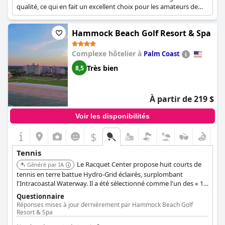
qualité, ce qui en fait un excellent choix pour les amateurs de
tennis.
Hammock Beach Golf Resort & Spa
Complexe hôtelier à
Palm Coast
Très bien
8,5
À partir de 219 $
Voir les disponibilités
$
Tennis
Le Racquet Center propose huit courts de
Généré par IA
tennis en terre battue Hydro-Grid éclairés, surplombant
l'Intracoastal Waterway. Il a été sélectionné comme l'un des « 10
meilleurs complexes de tennis au monde ». La location de
Questionnaire
courts et des leçons avec des professionnels du tennis sont
Réponses mises à jour dernièrement par Hammock Beach Golf
disponibles.
Resort & Spa