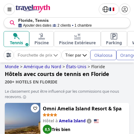
Floride, Tennis
Ajouter des dates
2 clients
1 chambre
Tennis
Piscine
Piscine Extérieure
Parking
Okaloosa
Orang
Fourchette de prix
Trier par
Monde
>
Amérique du Nord
>
États-Unis
>
Floride
Hôtels avec courts de tennis en Floride
200+ HOTELS EN FLORIDE
Le classement peut être influencé par les commissions que nous
recevons.
Omni Amelia Island Resort & Spa
Hôtel à
Amelia Island
Très bien
8,5