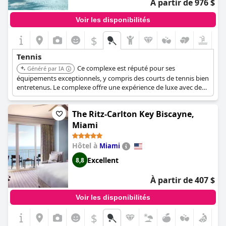
À partir de 976 $
Voir les disponibilités
$
Tennis
Ce complexe est réputé pour ses
Généré par IA
équipements exceptionnels, y compris des courts de tennis bien
entretenus. Le complexe offre une expérience de luxe avec des
installations de premier ordre pour les amateurs de tennis.
The Ritz-Carlton Key Biscayne,
Miami
Hôtel à
Miami
Excellent
8,8
À partir de 407 $
Voir les disponibilités
$