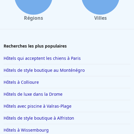
avec courts de tennis dans Lac
|
Hôtels avec courts de
tennis à Martin
|
Hôtels avec courts de tennis à
Polk
|
Hôtels avec courts de tennis à Charlotte
|
Hôtels
Régions
Villes
avec courts de tennis dans Citrus
|
Hôtels avec courts de
tennis à Franklin
|
Hôtels avec courts de tennis dans les
Highlands
|
Hôtels avec courts de tennis à Pasco
|
Hôtels
avec courts de tennis à Wakulla
Recherches les plus populaires
Hôtels qui acceptent les chiens à Paris
Hôtels de style boutique au Monténégro
Hôtels à Collioure
Hôtels de luxe dans la Drome
Hôtels avec piscine à Valras-Plage
Hôtels de style boutique à Alfriston
Hôtels à Wissembourg