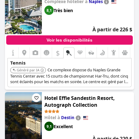
Complexe hôtelier à
Naples
Très bien
8,1
À partir de 226 $
Voir les disponibilités
$
Tennis
Ce complexe dispose du Naples Grande
Généré par IA
Tennis Center avec 15 courts de championnat Har-Tru, dont cinq
sont éclairés pour les matchs en soirée. Le centre est géré par la
Naples Tennis Academy et propose des leçons dirigées par des
experts, des cliniques quotidiennes, un programme de jumelage
Hotel Effie Sandestin Resort,
de joueurs et une boutique pro.
Autograph Collection
Hôtel à
Destin
Excellent
9,1
À partir de 220 $