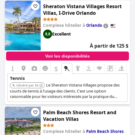
Sheraton Vistana Villages Resort
Villas, I-Drive Orlando
Complexe hôtelier à
Orlando
Excellent
8,8
À partir de 125 $
Voir les disponibilités
$
Tennis
Le Sheraton Vistana Villages propose des
Généré par IA
courts de tennis à l'usage des clients. C'est une option
raisonnable pour les visiteurs intéressés par la pratique du
tennis pendant leur séjour.
Palm Beach Shores Resort and
Vacation Villas
Complexe hôtelier à
Palm Beach Shores