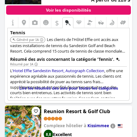
Voir les disponibilités
$
Tennis
Les clients de l'Hôtel Effie ont accès aux
Généré par IA
vastes installations de tennis du Sandestin Golf and Beach
Resort. Cela comprend 15 courts de tennis de classe mondiale
(12 en terre battue, 3 en dur), offrant divers programmes tels
Résumé des avis concernant la catégorie 'Tennis'.
que des leçons, des cliniques et des matchs avec des
Résumé par IA
professionnels certifiés.
L'
Hotel Effie Sandestin Resort, Autograph Collection
, offre une
expérience agréable aux passionnés de tennis. Les clients ont
apprécié la possibilité de jouer au tennis sans frais
supplémentaires et ont profité de parties gratuites sur des
Lire les résumés des avis pour toutes les catégories
courts bien entretenus. Les activités de tennis sont bien
facilitées avec des raquettes fournies. Cependant, certains
clients ont mentionné que des équipements spécialisés comme
le Bermuda à pagaie ne sont accessibles qu'après avoir reçu une
Reunion Resort & Golf Club
formation adéquate. Bien que quelques personnes aient
rencontré des désagréments, comme le service de chambre qui
Complexe hôtelier à
a mal géré des objets personnels, tels que des chaussures de
Kissimmee
tennis nouvellement achetées, les commentaires généraux
Excellent
8,8
soulignent l'engagement de l'hôtel à offrir des expériences de