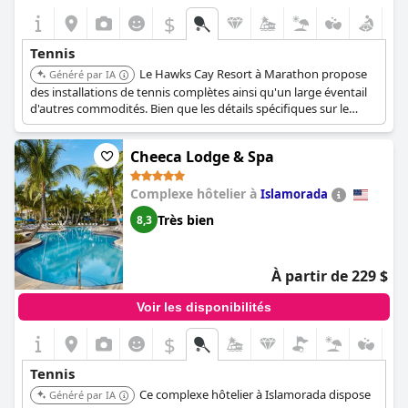
$
Tennis
Le Hawks Cay Resort à Marathon propose
Généré par IA
des installations de tennis complètes ainsi qu'un large éventail
d'autres commodités. Bien que les détails spécifiques sur le
nombre de courts ne soient pas fournis dans le contexte
immédiat, le complexe est réputé pour ses vastes offres
Cheeca Lodge & Spa
récréatives, ce qui le rend adapté aux amateurs de tennis.
Complexe hôtelier à
Islamorada
Très bien
8,3
À partir de 229 $
Voir les disponibilités
$
Tennis
Ce complexe hôtelier à Islamorada dispose
Généré par IA