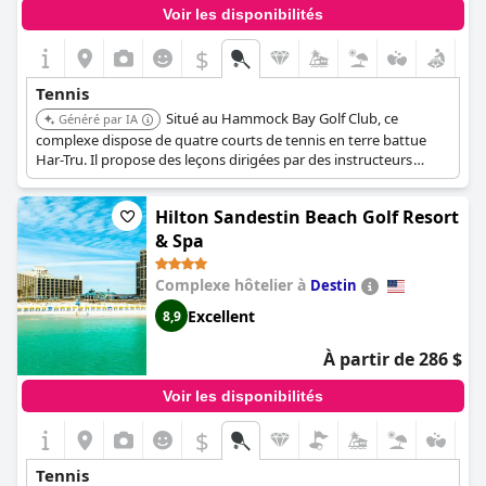
Voir les disponibilités
$
Tennis
Situé au Hammock Bay Golf Club, ce
Généré par IA
complexe dispose de quatre courts de tennis en terre battue
Har-Tru. Il propose des leçons dirigées par des instructeurs
professionnels, des cliniques et des matchs avec des
professionnels du tennis certifiés USPTA, de façon saisonnière
Hilton Sandestin Beach Golf Resort
d'octobre à avril.
& Spa
Complexe hôtelier à
Destin
Excellent
8,9
À partir de 286 $
Voir les disponibilités
$
Tennis