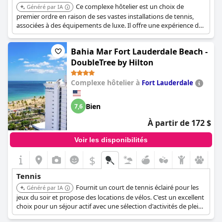
Ce complexe hôtelier est un choix de
Généré par IA
premier ordre en raison de ses vastes installations de tennis,
associées à des équipements de luxe. Il offre une expérience de
villégiature complète, comprenant l'accès à une plage privée et à
un spa à service complet, ce qui le rend idéal pour les amateurs
Bahia Mar Fort Lauderdale Beach -
de tennis et ceux qui recherchent la détente.
DoubleTree by Hilton
Complexe hôtelier à
Fort Lauderdale
Bien
7,6
À partir de 172 $
Voir les disponibilités
$
Tennis
Fournit un court de tennis éclairé pour les
Généré par IA
jeux du soir et propose des locations de vélos. C'est un excellent
choix pour un séjour actif avec une sélection d'activités de plein
air.