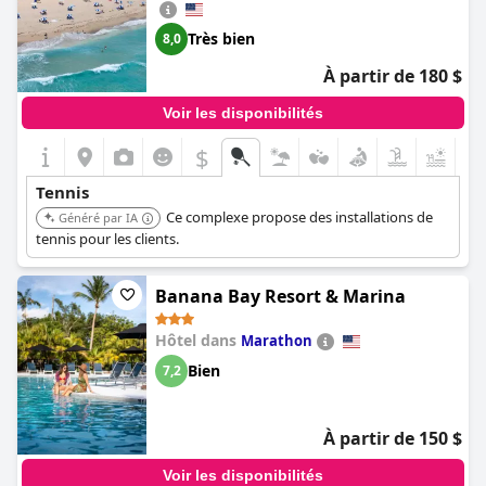
Très bien
8,0
À partir de 180 $
Voir les disponibilités
$
+9
Tennis
Ce complexe propose des installations de
Généré par IA
tennis pour les clients.
Banana Bay Resort & Marina
Hôtel dans
Marathon
Bien
7,2
À partir de 150 $
Voir les disponibilités