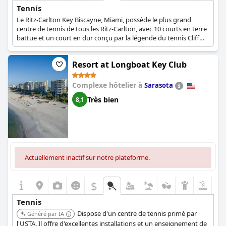
Tennis
Le Ritz-Carlton Key Biscayne, Miami, possède le plus grand
centre de tennis de tous les Ritz-Carlton, avec 10 courts en terre
battue et un court en dur conçu par la légende du tennis Cliff
Drysdale. En outre, il organise des cours de tennis quotidiens
avec des professionnels américains et dispose d'un pro shop sur
Resort at Longboat Key Club
place.
Complexe hôtelier à
Sarasota
Très bien
8,1
Actuellement inactif sur notre plateforme.
$
Tennis
Dispose d'un centre de tennis primé par
Généré par IA
l'USTA. Il offre d'excellentes installations et un enseignement de