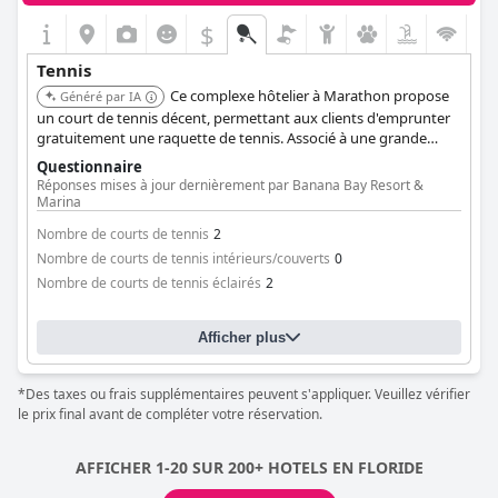
$
Tennis
Ce complexe hôtelier à Marathon propose
Généré par IA
un court de tennis décent, permettant aux clients d'emprunter
gratuitement une raquette de tennis. Associé à une grande
piscine et un bar en bord de mer, il offre une expérience de
Questionnaire
vacances équilibrée pour les joueurs de tennis.
Réponses mises à jour dernièrement par Banana Bay Resort &
Marina
Nombre de courts de tennis
2
Nombre de courts de tennis intérieurs/couverts
0
Nombre de courts de tennis éclairés
2
Afficher plus
*Des taxes ou frais supplémentaires peuvent s'appliquer. Veuillez vérifier
le prix final avant de compléter votre réservation.
AFFICHER 1-20 SUR 200+ HOTELS EN FLORIDE