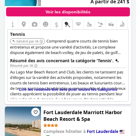
À partir de 241 $
Voir les disponibilités
$
Tennis
Comprend quatre courts de tennis bien
Généré par IA
entretenus et propose une variété d'activités. Le complexe
dispose également de beach-volley, de jeu de palets, de golf
miniature et d'une aire de jeux.
Résumé des avis concernant la catégorie 'Tennis'.
Résumé par IA
Au Lago Mar Beach Resort and Club, les clients ne tarissent pas
d'éloges sur la variété des activités proposées, notamment les
courts de tennis bien entretenus. Les beaux et luxuriants courts
de tennis sont une caractéristique remarquable et de nombreux
Lire les résumés des avis pour toutes les catégories
clients apprécient la possibilité de jouer au tennis pendant leur
séjour. En plus du tennis, il y a beaucoup d'autres activités
comme le ping-pong, le shuffle board, le mini-golf et même des
hamacs et des aires de jeux pour les plus jeunes. Quelques
Fort Lauderdale Marriott Harbor
clients n'ont pas mentionné le tennis en particulier, mais dans
Beach Resort & Spa
l'ensemble, l'assortiment d'équipements sportifs et d'activités de
la station a donné aux clients un sentiment d'engagement et de
Complexe hôtelier à
Fort Lauderdale
satisfaction.