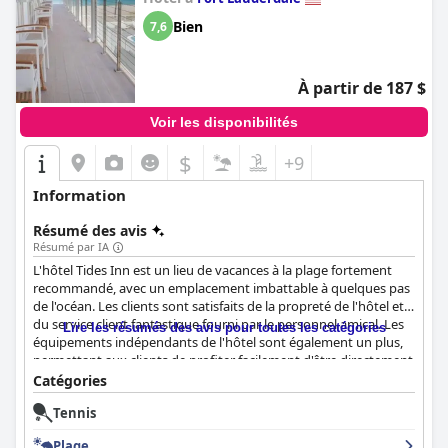
Bien
7,6
À partir de 187 $
Voir les disponibilités
$
+9
Information
Résumé des avis
Résumé par IA
L'hôtel Tides Inn est un lieu de vacances à la plage fortement
recommandé, avec un emplacement imbattable à quelques pas
de l'océan. Les clients sont satisfaits de la propreté de l'hôtel et
du service client fantastique fourni par le personnel amical. Les
Lire les résumés des avis pour toutes les catégories
équipements indépendants de l'hôtel sont également un plus,
permettant aux clients de profiter facilement d'être directement
sur la plage tout en ayant accès à de savoureux restaurants,
Catégories
magasins et cafés à distance de marche. Les chambres sont
Tennis
propres et les clients peuvent facilement accéder à la plage et à
la piscine depuis leurs chambres. Dans l'ensemble, l'hôtel Tides
Plage