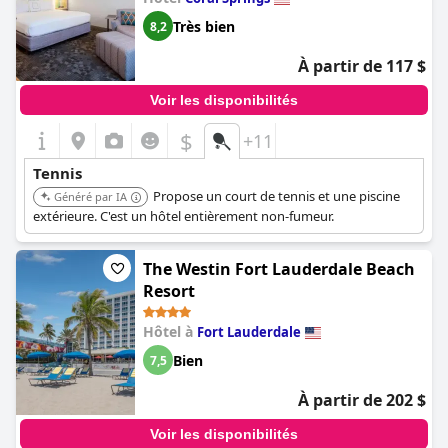
Très bien
8,2
À partir de 117 $
Voir les disponibilités
$
+11
Tennis
Propose un court de tennis et une piscine
Généré par IA
extérieure. C'est un hôtel entièrement non-fumeur.
The Westin Fort Lauderdale Beach
Resort
Hôtel à
Fort Lauderdale
Bien
7,5
À partir de 202 $
Voir les disponibilités