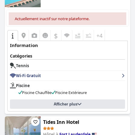
élégant et haut de gamme.
Actuellement inactif sur notre plateforme.
$
+4
Information
Catégories
Tennis
Wi-Fi Gratuit
Piscine
Piscine Chauffée
Piscine Extérieure
Afficher plus
Tides Inn Hotel
Hôtel à
Fort Lauderdale