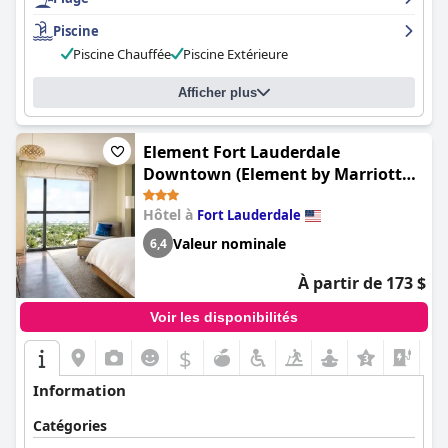
Inn est un paradis pour ceux qui recherchent un lieu d'évasion
idéal directement sur la plage.
Piscine
Piscine Chauffée
Piscine Extérieure
Afficher plus
Element Fort Lauderdale
Downtown (Element by Marriott
Fort Lauderdale Downtown)
Hôtel à
Fort Lauderdale
Valeur nominale
6,4
À partir de 173 $
Voir les disponibilités
$
+1
Information
Catégories