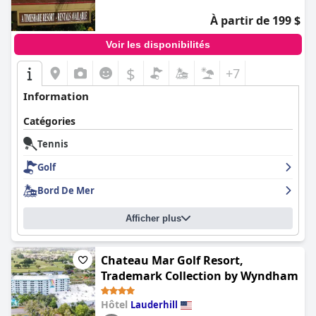
À partir de 199 $
Voir les disponibilités
$
+7
Information
Catégories
Tennis
Golf
Bord De Mer
Afficher plus
Chateau Mar Golf Resort,
Trademark Collection by Wyndham
Hôtel
Lauderhill