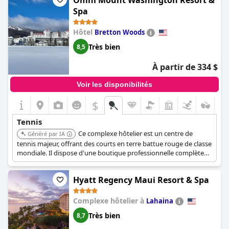
Omni Mount Washington Resort &
Spa
Hôtel
Bretton Woods
Très bien
8,5
À partir de 334 $
Voir les disponibilités
$
Tennis
Ce complexe hôtelier est un centre de
Généré par IA
tennis majeur, offrant des courts en terre battue rouge de classe
mondiale. Il dispose d'une boutique professionnelle complète
avec des tournois à la ronde, des cliniques et des leçons privées.
Notamment, le complexe a une riche histoire, ayant accueilli le
Hyatt Regency Maui Resort & Spa
tournoi de tennis international Volvo et des légendes du tennis.
Complexe hôtelier à
Lahaina
Très bien
8,7