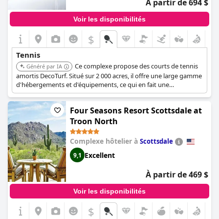
À partir de 694 $
Voir les disponibilités
$
Tennis
Ce complexe propose des courts de tennis
Généré par IA
amortis DecoTurf. Situé sur 2 000 acres, il offre une large gamme
d'hébergements et d'équipements, ce qui en fait une
destination de choix pour les amateurs de tennis.
Four Seasons Resort Scottsdale at
Troon North
Complexe hôtelier à
Scottsdale
Excellent
9,1
À partir de 469 $
Voir les disponibilités
$