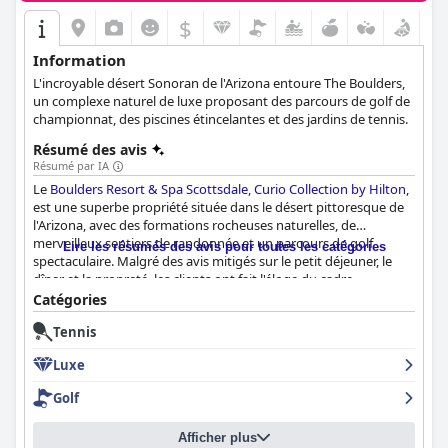
$
Information
L'incroyable désert Sonoran de l'Arizona entoure The Boulders,
un complexe naturel de luxe proposant des parcours de golf de
championnat, des piscines étincelantes et des jardins de tennis.
Résumé des avis
Résumé par IA
Le
Boulders Resort & Spa Scottsdale, Curio Collection by Hilton
,
est une superbe propriété située dans le désert pittoresque de
l'Arizona, avec des formations rocheuses naturelles, de
merveilleux sentiers de randonnée et un parcours de golf
Lire les résumés des avis pour toutes les catégories
spectaculaire. Malgré des avis mitigés sur le petit déjeuner, le
dîner et la propreté, les clients ont fait l'éloge du cadre
magnifique, des casitas charmantes et confortables, du
Catégories
personnel remarquable, des services superbes et des
Tennis
équipements de luxe exceptionnels. Le complexe propose
également un spa relaxant, des piscines pittoresques et un
Luxe
magnifique parcours de golf. Bien que certains clients aient
rencontré des problèmes mineurs, le
Boulders Resort & Spa
Golf
Scottsdale, Curio Collection by Hilton
est en fin de compte une
destination fantastique pour une escapade indulgente et
Afficher plus
mémorable.