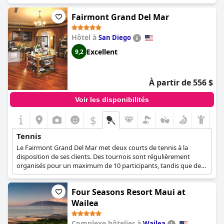
Fairmont Grand Del Mar
Hôtel à
San Diego
Excellent
9,2
À partir de 556 $
Voir les disponibilités
$
Tennis
Le Fairmont Grand Del Mar met deux courts de tennis à la
disposition de ses clients. Des tournois sont régulièrement
organisés pour un maximum de 10 participants, tandis que des
cours donnés par un double champion et un ancien
professionnel du tennis sont également disponibles.
Four Seasons Resort Maui at
Wailea
Complexe hôtelier à
Wailea