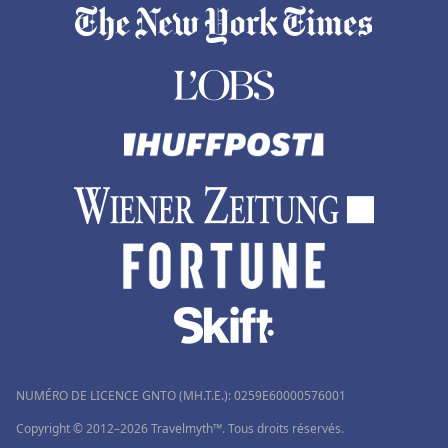
NUMÉRO DE LICENCE GNTO (MH.T.E.): 0259Ε60000576001
Copyright © 2012–2026 Travelmyth™. Tous droits réservés.