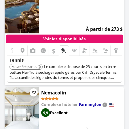
À partir de 273 $
Voir les disponibilités
$
Tennis
Le complexe dispose de 23 courts en terre
Généré par IA
battue Har-Tru à séchage rapide gérés par Cliff Drysdale Tennis.
Il a accueilli des légendes du tennis et propose des cliniques
quotidiennes, des cours privés et des analyses vidéo. Un temps
de jeu illimité est disponible avec le séjour, ainsi que des camps
Nemacolin
pour adultes, des retraites pour femmes et des programmes
pour jeunes.
Complexe hôtelier
Farmington
Excellent
9,9