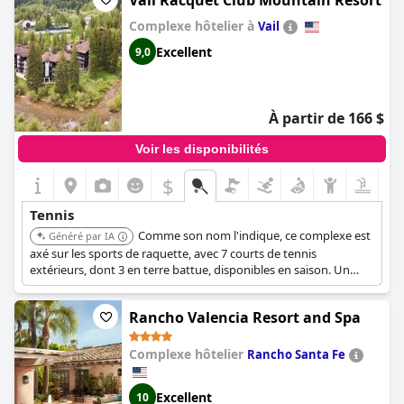
Vail Racquet Club Mountain Resort
Complexe hôtelier à
Vail
Excellent
9,0
À partir de 166 $
Voir les disponibilités
$
Tennis
Comme son nom l'indique, ce complexe est
Généré par IA
axé sur les sports de raquette, avec 7 courts de tennis
extérieurs, dont 3 en terre battue, disponibles en saison. Un
professionnel est sur place pour proposer des leçons, des
cliniques et des camps, avec un accès gratuit pour les clients du
Rancho Valencia Resort and Spa
complexe.
Complexe hôtelier
Rancho Santa Fe
Excellent
10