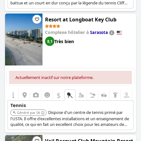
battue et un court en dur conçu par la légende du tennis Cliff
Drysdale. En outre, il organise des cours de tennis quotidiens
avec des professionnels américains et dispose d'un pro shop sur
Resort at Longboat Key Club
place.
Complexe hôtelier à
Sarasota
Très bien
8,1
Actuellement inactif sur notre plateforme.
$
Tennis
Dispose d'un centre de tennis primé par
Généré par IA
l'USTA. Il offre d'excellentes installations et un enseignement de
qualité, ce qui en fait un excellent choix pour les amateurs de
tennis.