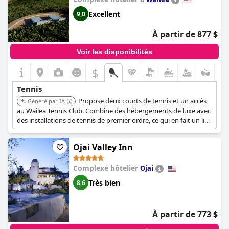
Excellent
9,0
À partir de 877 $
Voir les disponibilités
$
Tennis
Propose deux courts de tennis et un accès
Généré par IA
au Wailea Tennis Club. Combine des hébergements de luxe avec
des installations de tennis de premier ordre, ce qui en fait un lieu
idéal pour les joueurs exigeants.
Ojai Valley Inn
Complexe hôtelier
Ojai
Très bien
8,6
À partir de 773 $