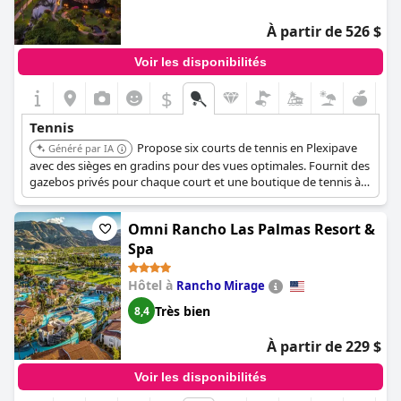
À partir de 526 $
Voir les disponibilités
$
Tennis
Propose six courts de tennis en Plexipave
Généré par IA
avec des sièges en gradins pour des vues optimales. Fournit des
gazebos privés pour chaque court et une boutique de tennis à
service complet. Des préposés offrent du jus frais et des
serviettes d'eau de rose froides. Des cliniques et des leçons sont
Omni Rancho Las Palmas Resort &
disponibles.
Spa
Hôtel à
Rancho Mirage
Très bien
8,4
À partir de 229 $
Voir les disponibilités