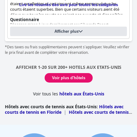
étaient excellentes et certains ont même remarqué que les
Lire les résumés des avis pour toutes les catégories
courts étaient superbes. Bien que certains visiteurs aient été
déçus que tous les courts ne soient pas ouverts et disponibles
Questionnaire
pendant leur séjour, ceux qui ont pu jouer ont été
Réponses mises à jour dernièrement par Silverado Resort
impressionnés par la qualité des courts et des machines de
tennis disponibles. Dans l'ensemble, les amateurs de tennis
Afficher plus
Nombre de courts de tennis
9
trouveront leur bonheur au
Silverado Resort
.
Nombre de courts de tennis éclairés
3
Court(s) de tennis :
*Des taxes ou frais supplémentaires peuvent s'appliquer. Veuillez vérifier
Asphalte (agrégat lié au bitume). Nombre de court :
9
le prix final avant de compléter votre réservation.
AFFICHER 1-20 SUR 200+ HOTELS AUX ETATS-UNIS
Voir plus d'hôtels
Voir tous les
hôtels aux États-Unis
Hôtels avec courts de tennis aux États-Unis
:
Hôtels avec
courts de tennis en Floride
|
Hôtels avec courts de tennis
en Californie
|
Hôtels avec courts de tennis en Caroline du
Sud
|
Hôtels avec courts de tennis à Hawaii
|
Hôtels avec
courts de tennis au Texas
|
Hôtels avec courts de tennis au
Colorado
|
Hôtels avec courts de tennis en Caroline du