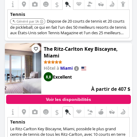
$
Tennis
Dispose de 20 courts de tennis et 20 courts
Généré par IA
de pickleball, ce qui en fait l'un des 50 meilleurs resorts de tennis
aux États-Unis selon Tennis Magazine et l'un des 25 meilleurs
resorts de tennis au monde selon Tennis Resorts Online. Sept
courts sont éclairés pour les matchs nocturnes, et un pro shop
The Ritz-Carlton Key Biscayne,
propose des accessoires et des services de réparation.
Miami
Hôtel à
Miami
Excellent
8,8
À partir de 407 $
Voir les disponibilités
$
Tennis
Le Ritz-Carlton Key Biscayne, Miami, possède le plus grand
centre de tennis de tous les Ritz-Carlton, avec 10 courts en terre