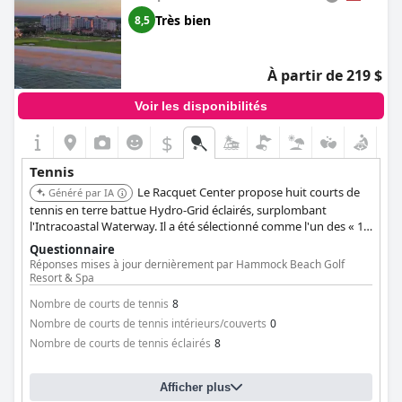
Très bien
8,5
À partir de 219 $
Voir les disponibilités
$
Tennis
Le Racquet Center propose huit courts de
Généré par IA
tennis en terre battue Hydro-Grid éclairés, surplombant
l'Intracoastal Waterway. Il a été sélectionné comme l'un des « 10
meilleurs complexes de tennis au monde ». La location de
Questionnaire
courts et des leçons avec des professionnels du tennis sont
Réponses mises à jour dernièrement par Hammock Beach Golf
disponibles.
Resort & Spa
Nombre de courts de tennis
8
Nombre de courts de tennis intérieurs/couverts
0
Nombre de courts de tennis éclairés
8
Afficher plus