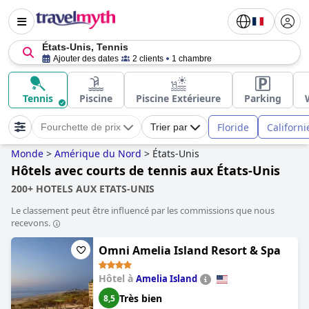
États-Unis, Tennis
Ajouter des dates
2 clients
1 chambre
Tennis
Piscine
Piscine Extérieure
Parking
Floride
Californi
Fourchette de prix
Trier par
Monde
>
Amérique du Nord
>
États-Unis
Hôtels avec courts de tennis aux États-Unis
200+ HOTELS AUX ETATS-UNIS
Le classement peut être influencé par les commissions que nous
recevons.
Omni Amelia Island Resort & Spa
Hôtel à
Amelia Island
Très bien
8,5