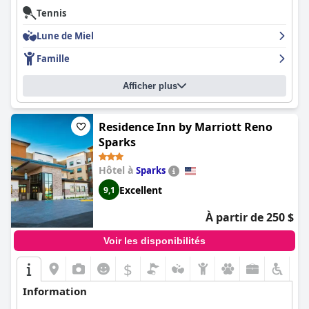
Tennis
Lune de Miel
Famille
Afficher plus
Residence Inn by Marriott Reno
Sparks
Hôtel à
Sparks
Excellent
9,1
À partir de 250 $
Voir les disponibilités
$
Information