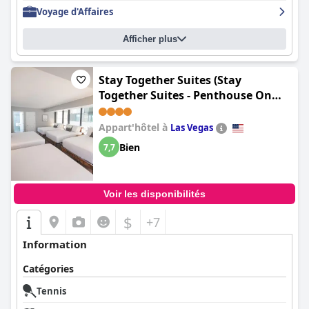
Voyage d'Affaires
Afficher plus
Stay Together Suites (Stay
Together Suites - Penthouse On
The Strip Sleeps 20 - NO RESORT
FEE)
Appart'hôtel à
Las Vegas
Bien
7,7
Voir les disponibilités
$
+7
Information
Catégories
Tennis