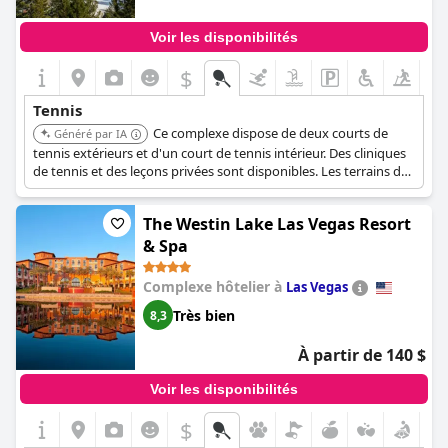
Voir les disponibilités
$
Tennis
Ce complexe dispose de deux courts de
Généré par IA
tennis extérieurs et d'un court de tennis intérieur. Des cliniques
de tennis et des leçons privées sont disponibles. Les terrains de
sport sont disponibles selon le principe du premier arrivé,
premier servi.
The Westin Lake Las Vegas Resort
& Spa
Complexe hôtelier à
Las Vegas
Très bien
8,3
À partir de 140 $
Voir les disponibilités
$