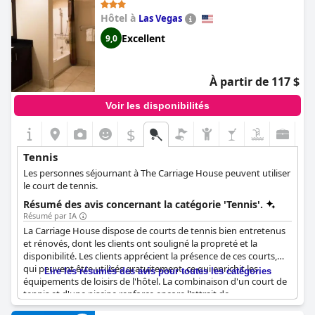
Hôtel à
Las Vegas
Excellent
9,0
À partir de 117 $
Voir les disponibilités
$
Tennis
Les personnes séjournant à The Carriage House peuvent utiliser
le court de tennis.
Résumé des avis concernant la catégorie 'Tennis'.
Résumé par IA
La Carriage House dispose de courts de tennis bien entretenus
et rénovés, dont les clients ont souligné la propreté et la
disponibilité. Les clients apprécient la présence de ces courts,
qui peuvent être utilisés gratuitement, ce qui enrichit les
Lire les résumés des avis pour toutes les catégories
équipements de loisirs de l'hôtel. La combinaison d'un court de
tennis et d'une piscine renforce encore l'attrait de
l'établissement pour ceux qui recherchent à la fois détente et