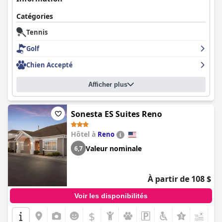
Catégories
Tennis
Golf
Chien Accepté
Afficher plus
Sonesta ES Suites Reno
Hôtel à
Reno
Valeur nominale
6,7
À partir de 108 $
Voir les disponibilités
$