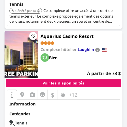
Tennis
Ce complexe offre un accès à un court de
Généré par IA
tennis extérieur. Le complexe propose également des options
de loisirs, notamment deux piscines, un spa et un centre de
fitness. Le golf est disponible à proximité.
Aquarius Casino Resort
Complexe hôtelier
Laughlin
Bien
7,8
À partir de 73 $
Voir les disponibilités
$
+12
Information
Catégories
Tennis