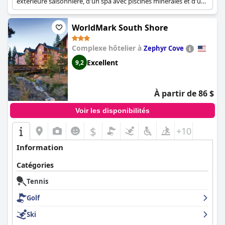
extérieure saisonnière, d'un spa avec piscines minérales et d'un
casino. Un parcours de golf de 18 trous est disponible.
WorldMark South Shore
Complexe hôtelier à
Zephyr Cove
Excellent
9,2
À partir de 86 $
Voir les disponibilités
$
+10
Information
Catégories
Tennis
Golf
Ski