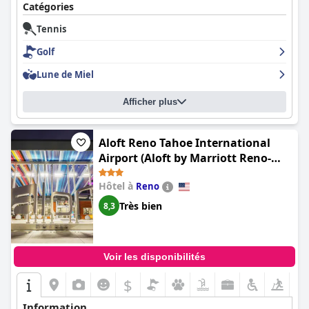
Catégories
Tennis
Golf
Lune de Miel
Afficher plus
Aloft Reno Tahoe International
Airport (Aloft by Marriott Reno-
Tahoe International Airport)
Hôtel à
Reno
Très bien
8,3
Voir les disponibilités
$
Information