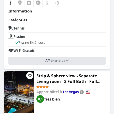
$
+8
Information
Catégories
Tennis
Piscine
Piscine Extérieure
Wi-Fi Gratuit
Afficher plus
Strip & Sphere view - Separate
Living room - 2 Full Bath - Full
Kitchen - Balcony - 900 sqft - MGM
Appart'hôtel à
Las Vegas
Signature
Très bien
8,6