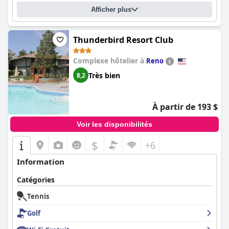
Afficher plus
Thunderbird Resort Club
Complexe hôtelier à
Reno
Très bien
8,2
À partir de 193 $
Voir les disponibilités
$
+6
Information
Catégories
Tennis
Golf