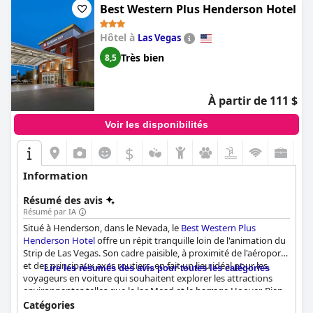
activités sportives pendant leur séjour.
Best Western Plus Henderson Hotel
Hôtel à
Las Vegas
Très bien
8,5
À partir de 111 $
Voir les disponibilités
$
Information
Résumé des avis
Résumé par IA
Situé à Henderson, dans le Nevada, le
Best Western Plus
Henderson Hotel
offre un répit tranquille loin de l'animation du
Strip de Las Vegas. Son cadre paisible, à proximité de l'aéroport
et des principaux axes routiers, en fait un lieu idéal pour les
Lire les résumés des avis pour toutes les catégories
voyageurs en voiture qui souhaitent explorer les attractions
environnantes telles que le lac Mead et le barrage Hoover. Bien
qu'il se trouve dans une zone industrielle avec des avis mitigés
Catégories