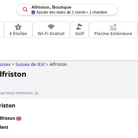
Alfriston, Boutique
Ajouter des dates
2 clients
1 chambre
4 Étoiles
Wi-Fi Gratuit
Golf
Piscine Extérieure
ussex
>
Sussex de lEst
>
Alfriston
lfriston
que nous recevons.
riston
lfriston
lent