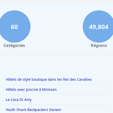
Hôtels de style boutique dans le North Yorkshire
Hôtel
Hôtels de style boutique à Fort Lauderdale
Hôtel
Hôtels de style boutique dans le Montana
Hôtel
60
49,804
Hôtels de style boutique à Salamanque
Hôtel
Hôtels de style boutique dans le Bodenseekreis
Hôtel
Hôtels de style boutique à Oman
Catégories
Régions
Hôtels de style boutique dans les îles des Caraïbes
Hôtels avec piscine à Mimizan
La Casa Di Amy
Youth Shack Backpackers Darwin