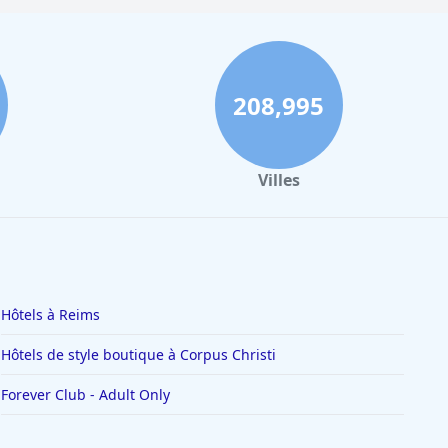
s de style boutique à Mumbai
s de style boutique à La Haye
s de style boutique à Buffalo
208,995
s de style boutique à Detroit
s de style boutique à Cardiff
Villes
Hôtels à Reims
Hôtels de style boutique à Corpus Christi
Forever Club - Adult Only