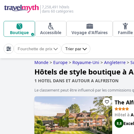
7,258,491 hôtels
dans 60 catégories
Boutique
Accessible
Voyage d'Affaires
Famille
Fourchette de prix
Trier par
Monde
>
Europe
>
Royaume-Uni
>
Angleterre
>
S
Hôtels de style boutique à A
1 HOTEL DANS ET AUTOUR A ALFRISTON
Le classement peut être influencé par les commissions 
The Alf
Hôtel à
A
Excel
8,8