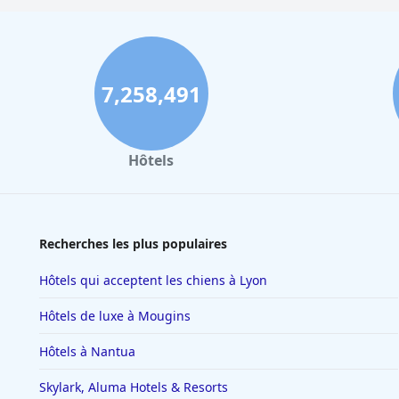
Hôtels de style boutique à Savannah
Hôtels de style boutique à Gold Coast
Hôtels de style boutique à Rhodes
7,258,491
Hôtels de style boutique dans le Wisconsin
Hôtels de style boutique à Cozumel
Hôtels de style boutique à Fort Worth
Hôtels
Recherches les plus populaires
Hôtels qui acceptent les chiens à Lyon
Hôtels de luxe à Mougins
Hôtels à Nantua
Skylark, Aluma Hotels & Resorts