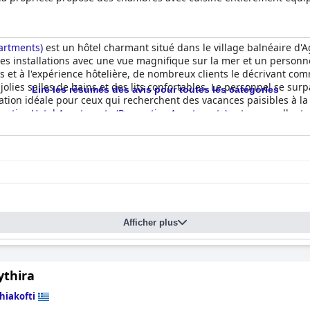
artments)
est un hôtel charmant situé dans le village balnéaire d'Ag
tes installations avec une vue magnifique sur la mer et un personnel
ons et à l'expérience hôtelière, de nombreux clients le décrivant c
olies salles de bains et des lits confortables. Le personnel se sur
Lire les résumés des avis pour toutes les catégories
nation idéale pour ceux qui recherchent des vacances paisibles à la
ntica Hotel Apartments (Romantica Apartments)
est un excellent 
llent service.
Afficher plus
ythira
hiakofti