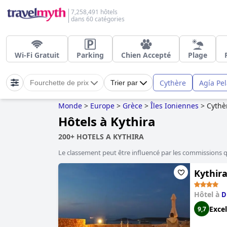
7,258,491 hôtels
dans 60 catégories
Wi-Fi Gratuit
Parking
Chien Accepté
Plage
Cythère
Agía Pe
Fourchette de prix
Trier par
Monde
>
Europe
>
Grèce
>
Îles Ioniennes
>
Cythè
Hôtels à Kythira
200+ HOTELS A KYTHIRA
Le classement peut être influencé par les commissions 
Kythir
Hôtel à
D
Excel
9,7