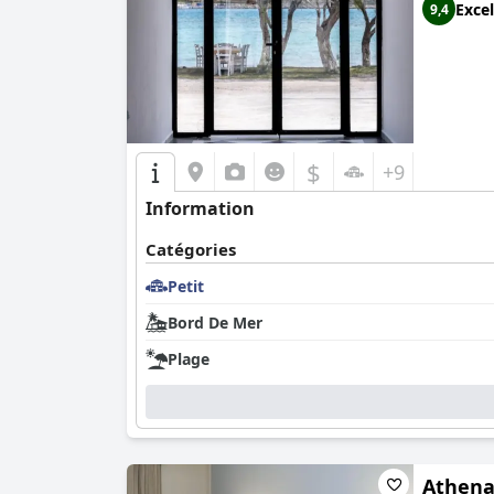
Excel
9,4
$
+9
Information
Catégories
Petit
Bord De Mer
Plage
Athena