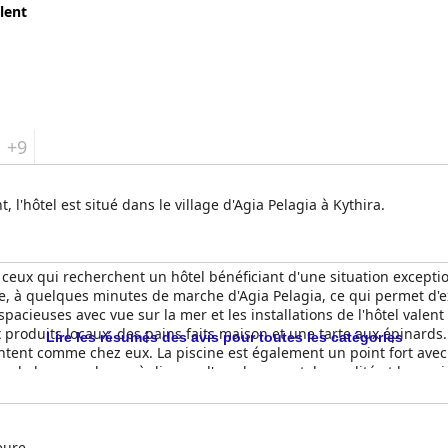
lent
+9
 l'hôtel est situé dans le village d'Agia Pelagia à Kythira.
ceux qui recherchent un hôtel bénéficiant d'une situation exceptio
ine, à quelques minutes de marche d'Agia Pelagia, ce qui permet d'ex
spacieuses avec vue sur la mer et les installations de l'hôtel valen
produits locaux, des pains faits maison et une tarte aux épinards.
Lire les résumés des avis pour toutes les catégories
entent comme chez eux. La piscine est également un point fort avec s
que de bonnes choses à dire sur l'emplacement, la qualité et le serv
eure