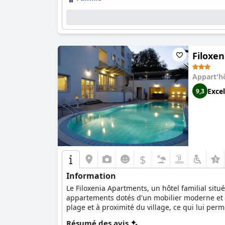
Filoxe
Appart'h
Excel
9,3
$
Information
Le Filoxenia Apartments, un hôtel familial sit
appartements dotés d'un mobilier moderne et de
plage et à proximité du village, ce qui lui pe
copieux, vous détendre au bord de la piscine et
Résumé des avis