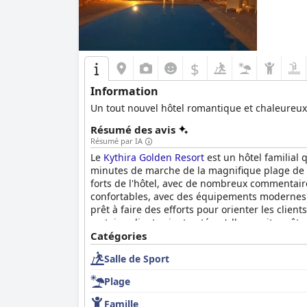
$
Information
Un tout nouvel hôtel romantique et chaleureux 
Résumé des avis
Résumé par IA
Le
Kythira Golden Resort
est un hôtel familial 
minutes de marche de la magnifique plage de Di
forts de l'hôtel, avec de nombreux commentaire
confortables, avec des équipements modernes e
prêt à faire des efforts pour orienter les client
certains clients aient noté qu'elle aurait pu ê
randonnées, et les clients s'accordent à dire qu
Catégories
est fortement recommandé aux familles qui rec
Salle de Sport
Plage
Famille