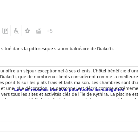
+5
situé dans la pittoresque station balnéaire de Diakofti.
qui offre un séjour exceptionnel à ses clients. L'hôtel bénéficie d'u
akofti, que de nombreux clients considèrent comme la meilleure de 
s positifs sur les plats frais et faits maison. Les chambres sont 
t une jolie décoration. Le personnel est décrit comme extrêmemen
Lire les résumés des avis pour toutes les catégories
s vers tous les sites et activités clés de l'île de Kythira. La piscine
tre plus propre. L'hôtel est situé dans une région remarquable, parf
'ils se sont sentis rajeunis et rafraîchis en séjournant si près de l
herchent des vacances chaleureuses, accueillantes et confortable