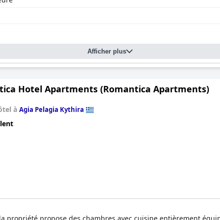
Afficher plus
ica Hotel Apartments (Romantica Apartments)
ôtel à
Agia Pelagia Kythira
lent
 la propriété propose des chambres avec cuisine entièrement équi