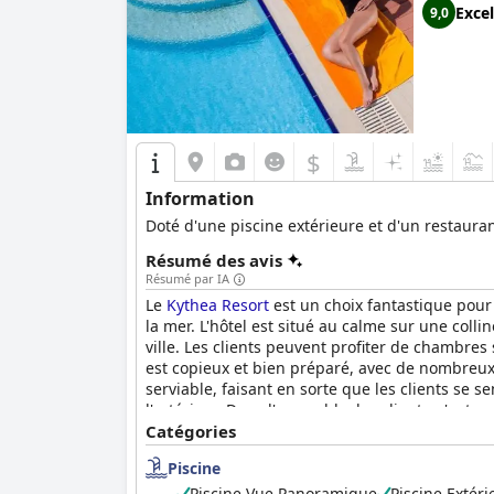
Excel
9,0
$
Information
Doté d'une piscine extérieure et d'un restaurant,
Résumé des avis
Résumé par IA
Le
Kythea Resort
est un choix fantastique pour 
la mer. L'hôtel est situé au calme sur une coll
ville. Les clients peuvent profiter de chambres 
est copieux et bien préparé, avec de nombreux 
serviable, faisant en sorte que les clients se s
l'extérieur. Dans l'ensemble, les clients n'ont 
Catégories
Piscine
Piscine Vue Panoramique
Piscine Extéri