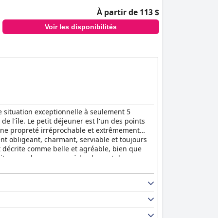
À partir de 113 $
Voir les disponibilités
ne situation exceptionnelle à seulement 5
l'île. Le petit déjeuner est l'un des points
d'une propreté irréprochable et extrêmement
t obligeant, charmant, serviable et toujours
 est décrite comme belle et agréable, bien que
aite pour des vacances à la plage et des
a mer. Dans l'ensemble, le
Kythira Golden Resort
s.