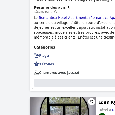
Résumé des avis
Résumé par IA
Le
Romantica Hotel Apartments (Romantica Ap
au centre du village. L'hôtel dispose d'excellen
déjeuner est un excellent ajout aux installati
spacieuses, modernes et très propres, avec de j
mémorable à ses clients. L'hôtel est une desti
étant située très près. Dans l'ensemble, le
Roma
propre, confortable et bien équipé avec un exce
Catégories
Plage
3 Étoiles
Chambres avec Jacuzzi
Eden K
Hôtel à
D