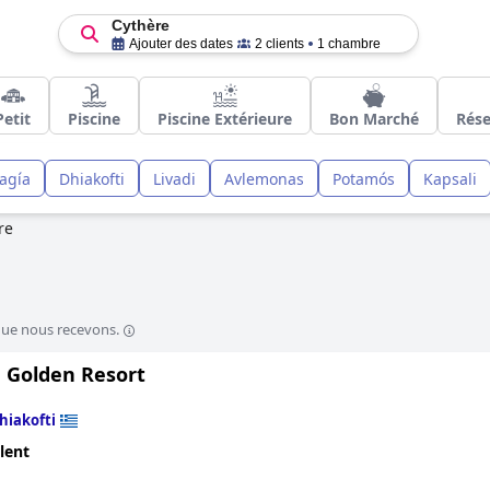
Cythère
Ajouter des dates
2 clients
1 chambre
Petit
Piscine
Piscine Extérieure
Bon Marché
Rése
lagía
Dhiakofti
Livadi
Avlemonas
Potamós
Kapsali
re
que nous recevons.
a Golden Resort
hiakofti
lent