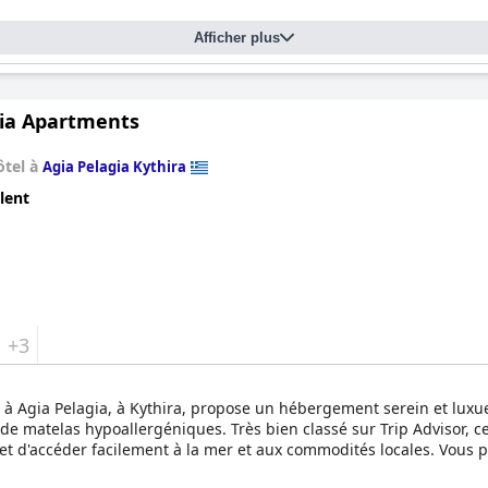
Afficher plus
nia Apartments
ôtel à
Agia Pelagia Kythira
lent
+3
ué à Agia Pelagia, à Kythira, propose un hébergement serein et lux
 matelas hypoallergéniques. Très bien classé sur Trip Advisor, ce
rmet d'accéder facilement à la mer et aux commodités locales. Vous 
 utiliser les espaces événementiels pour des occasions spéciales, t