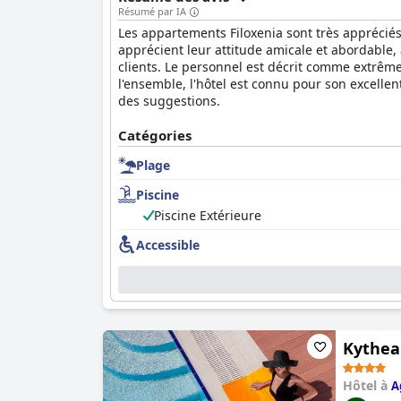
grecque.
Résumé par IA
Les appartements Filoxenia sont très appréciés 
apprécient leur attitude amicale et abordable, a
clients. Le personnel est décrit comme extrêm
l'ensemble, l'hôtel est connu pour son excell
des suggestions.
Catégories
Plage
Piscine
Piscine Extérieure
Accessible
Kythea
Hôtel à
A