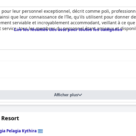
pour leur personnel exceptionnel, décrit comme poli, professionnel 
insi que leur connaissance de l'île, qu'ils utilisent pour donner des
ement serviable et incroyablement accommodant, veillant à ce que 
ent service, tous les membres du personnel étant amicaux et dispo
Lire les résumés des avis pour toutes les catégories
Afficher plus
 Resort
gia Pelagia Kythira