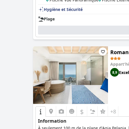
Hygiène et Sécurité
Plage
Romant
Appart'h
Excel
8,9
$
+8
Information
À seulement 100 m de la plage d'Agia Pelagia,