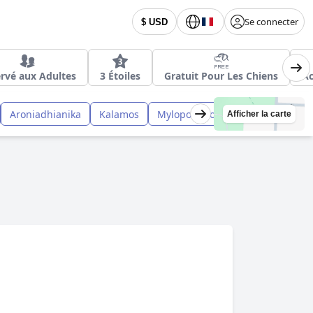
Se connecter
$ USD
rvé aux Adultes
3 Étoiles
Gratuit Pour Les Chiens
Ac
Aroniadhianika
Kalamos
Mylopotamos
Afficher la carte