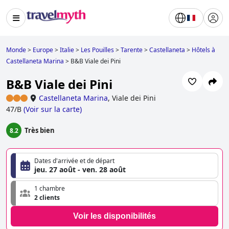
Monde
>
Europe
>
Italie
>
Les Pouilles
>
Tarente
>
Castellaneta
>
Hôtels à
Castellaneta Marina
>
B&B Viale dei Pini
B&B Viale dei Pini
Castellaneta Marina
,
Viale dei Pini
47/B
(
Voir sur la carte
)
Très bien
8.2
Dates d'arrivée et de départ
jeu. 27 août - ven. 28 août
1 chambre
2 clients
Voir les disponibilités