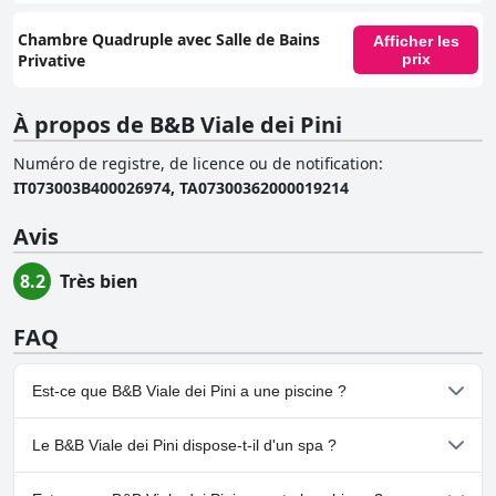
Chambre Quadruple avec Salle de Bains
Afficher les
Privative
prix
À propos de B&B Viale dei Pini
Numéro de registre, de licence ou de notification
:
IT073003B400026974, TA07300362000019214
Avis
8.2
Très bien
FAQ
Est-ce que B&B Viale dei Pini a une piscine ?
Non, B&B Viale dei Pini n'a pas de piscine.
Le B&B Viale dei Pini dispose-t-il d'un spa ?
Non, il n'y a pas de spa à B&B Viale dei Pini.