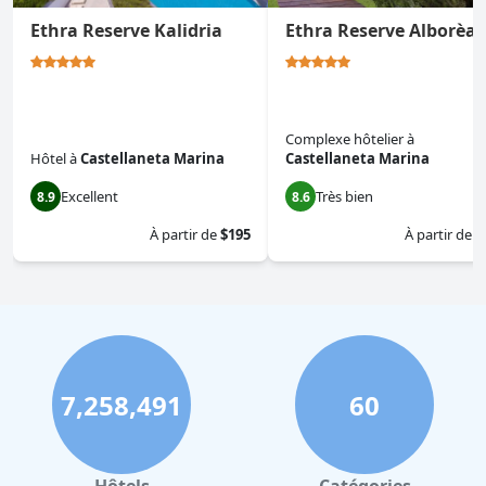
Ethra Reserve Kalidria
Ethra Reserve Alborèa
Complexe hôtelier
à
Hôtel
à
Castellaneta Marina
Castellaneta Marina
Excellent
Très bien
8.9
8.6
À partir de
$195
À partir de
$
7,258,491
60