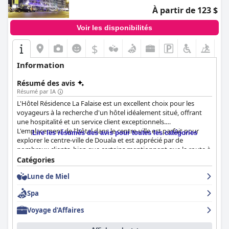
À partir de 123 $
Voir les disponibilités
$
Information
Résumé des avis
Résumé par IA
L'Hôtel Résidence La Falaise est un excellent choix pour les
voyageurs à la recherche d'un hôtel idéalement situé, offrant
une hospitalité et un service client exceptionnels.
L'emplacement de l'hôtel dans le centre-ville est parfait pour
Lire les résumés des avis pour toutes les catégories
explorer le centre-ville de Douala et est apprécié par de
nombreux clients, bien que certains mentionnent que la route à
proximité peut être bruyante. Le petit-déjeuner est un point fort
Catégories
du séjour avec une bonne combinaison de cuisine locale et
Lune de Miel
internationale, des options variées et bien garnies. Les
chambres sont propres, fraîches et bien meublées avec une
Spa
literie confortable et une bonne disposition, bien que certains
clients aient trouvé la décoration basique et qu'il faudrait faire
Voyage d'Affaires
plus d'efforts pour améliorer les installations sanitaires. La
propreté de l'hôtel est exceptionnelle, tant les espaces