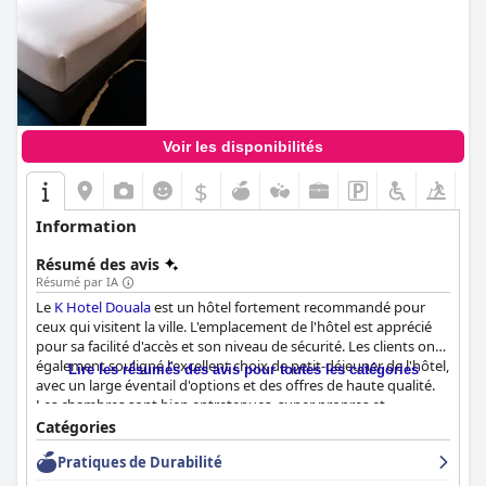
Voir les disponibilités
$
Information
Résumé des avis
Résumé par IA
Le
K Hotel Douala
est un hôtel fortement recommandé pour
ceux qui visitent la ville. L'emplacement de l'hôtel est apprécié
pour sa facilité d'accès et son niveau de sécurité. Les clients ont
également souligné l'excellent choix de petit-déjeuner de l'hôtel,
Lire les résumés des avis pour toutes les catégories
avec un large éventail d'options et des offres de haute qualité.
Les chambres sont bien entretenues, super propres et
disposent de salles de bains incroyables et de matelas
Catégories
confortables. L'hôtel est d'une beauté impressionnante et bien
Pratiques de Durabilité
décoré, avec un fabuleux système multimédia dans les
chambres. L'hôtel est fier de sa propreté, avec des équipements