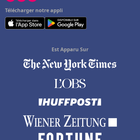
Hôtels à Louxor
Télécharger notre appli
Hôtels à Tonnerre
Hôtels à Clamecy
Hôtels aux Seychelles
Hôtels à Le Grau-du-Roi
Est Apparu Sur
Hôtels au Cap Ferret
Hôtels à Bry-sur-Marne
Hôtels à Marcq-en-Baroeul
Hôtels aux Maldives
Hôtels dans les îles Canaries
Hôtels à Sorrento
Hôtels à Thuir
Hôtels à Millau