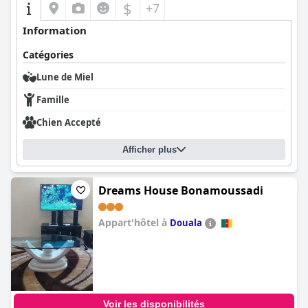
$
+7
Information
Catégories
Lune de Miel
Famille
Chien Accepté
Afficher plus
Dreams House Bonamoussadi
Appart'hôtel à
Douala
0.0
Voir les disponibilités