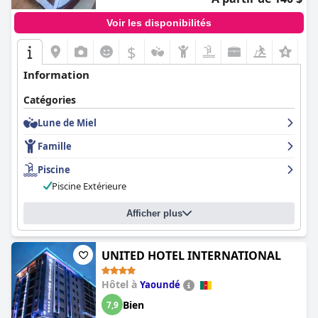
Voir les disponibilités
$
Information
Catégories
Lune de Miel
Famille
Piscine
Piscine Extérieure
Afficher plus
UNITED HOTEL INTERNATIONAL
Hôtel à
Yaoundé
Bien
7,9