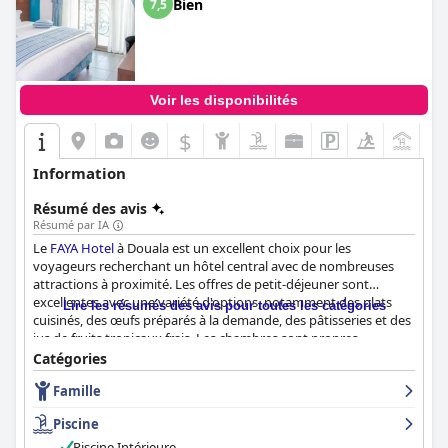
Bien
7,5
Voir les disponibilités
$
+4
Information
Résumé des avis
Résumé par IA
Le
FAYA Hotel
à Douala est un excellent choix pour les
voyageurs recherchant un hôtel central avec de nombreuses
attractions à proximité. Les offres de petit-déjeuner sont
excellentes avec une variété d'options, notamment des plats
Lire les résumés des avis pour toutes les catégories
cuisinés, des œufs préparés à la demande, des pâtisseries et des
jus de fruits tropicaux frais. Les chambres sont propres,
organisées et bien aménagées avec une climatisation
Catégories
fonctionnelle et des douches chaudes. Le personnel est amical,
Famille
serviable et arrangeant, ce qui permet aux clients de se sentir à
l'aise et pris en charge. La piscine au 8ème étage est propre et
Piscine
bien entretenue avec une vue imprenable. Bien qu'il y ait eu
quelques incidents isolés avec des punaises de lit, la majorité
Piscine Intérieure