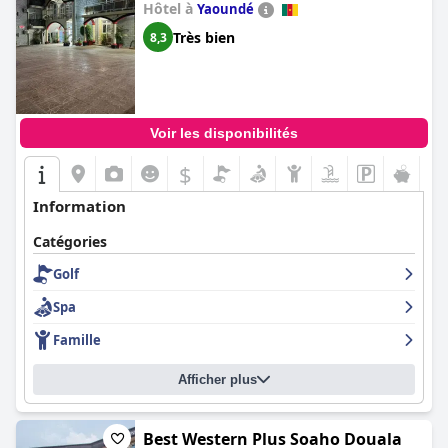
Hôtel à
Yaoundé
Très bien
8,3
Voir les disponibilités
$
Information
Catégories
Golf
Spa
Famille
Afficher plus
Best Western Plus Soaho Douala