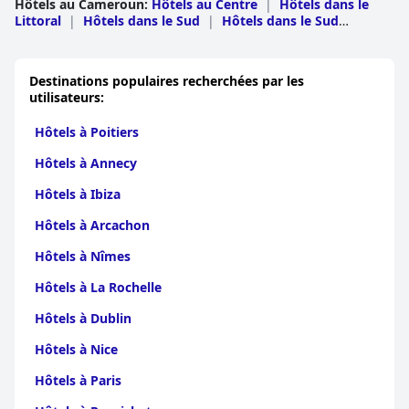
Hôtels au Cameroun
:
Hôtels au Centre
|
Hôtels dans le
Littoral
|
Hôtels dans le Sud
|
Hôtels dans le Sud
Ouest
|
Hôtels dans l'Ouest
|
Hôtels à
Adamaoua
|
Hôtels dans le Nord Ouest
|
Hôtels à
Est
|
Hôtels à Extreme-Nord
|
Hôtels à Nord
Destinations populaires recherchées par les
utilisateurs:
Hôtels à Poitiers
Hôtels à Annecy
Hôtels à Ibiza
Hôtels à Arcachon
Hôtels à Nîmes
Hôtels à La Rochelle
Hôtels à Dublin
Hôtels à Nice
Hôtels à Paris