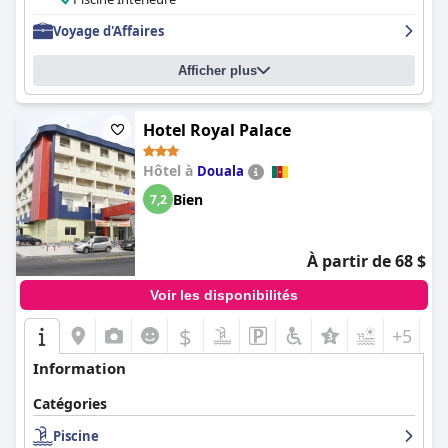
des clients ont trouvé les lits extrêmement confortables. Dans
Voyage d'Affaires
l'ensemble, le
FAYA Hotel
est fortement recommandé pour son
atmosphère accueillante et impeccable, son personnel amical et
son hébergement confortable.
Afficher plus
Hotel Royal Palace
Hôtel à
Douala
Bien
7,2
À partir de 68 $
Voir les disponibilités
$
+5
Information
Catégories
Piscine