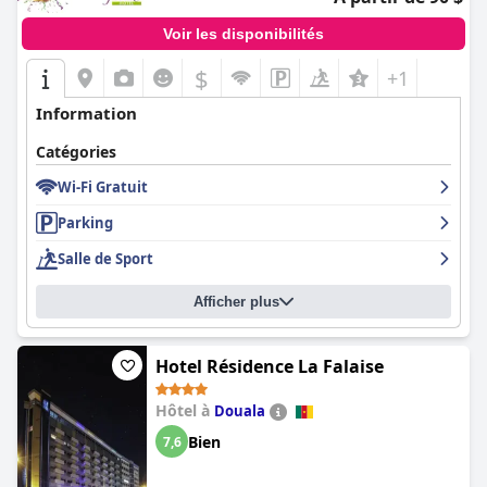
Voir les disponibilités
$
+1
Information
Catégories
Wi-Fi Gratuit
Parking
Salle de Sport
Afficher plus
Hotel Résidence La Falaise
Hôtel à
Douala
Bien
7,6