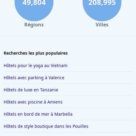
49,804
208,995
Hôtels à Bruges
Hôtels à Bali
Régions
Villes
Hôtels à Alicante
Hôtels en Provence Alpes Cote d Azur
Hôtels à Las Vegas
Recherches les plus populaires
Hôtels à Beauvais
Hôtels pour le yoga au Vietnam
Hôtels en Ile-de-France
Hôtels avec parking à Valence
Hôtels à Pouilly-en-Auxois
Hôtels de luxe en Tanzanie
Hôtels à Pont-lʼEveque
Hôtels avec piscine à Amiens
Hôtels à Crézilles
Hôtels à Cassis
Hôtels en bord de mer à Marbella
Hôtels à Bandol
Hôtels de style boutique dans les Pouilles
Hôtels à Rouffach