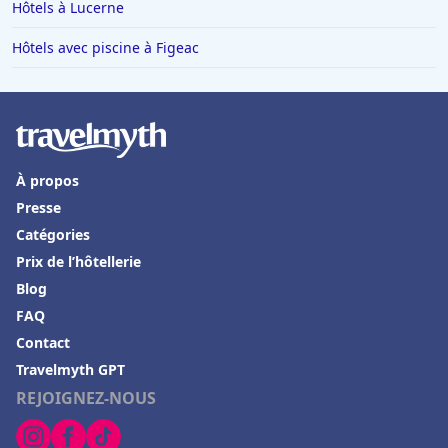
Hôtels à Lucerne
Hôtels à Macon
Hôtels avec piscine à Figeac
Hôtels à Fuerteventura
Hôtels à Ensisheim
Hôtels en Crète
Hôtels à Agadir
À propos
Hôtels à Sorgues
Presse
Hôtels à Valognes
Catégories
Prix de l’hôtellerie
Hôtels dans les Pouilles
Blog
Hôtels à Heraklio
FAQ
Hôtels à Royan
Contact
Hôtels à Bourbon-Lancy
Travelmyth GPT
REJOIGNEZ-NOUS
Hôtels à Falaise
Hôtels à Cuers