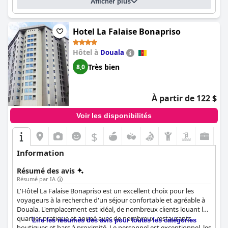
Afficher plus
communs que les chambres individuelles étant décrits comme
"impeccables". Le personnel est constamment loué pour son
hospitalité et son service client exceptionnels, les clients se
sentant extrêmement bien pris en charge, voire traités comme
Hotel La Falaise Bonapriso
des membres de la famille. Dans l'ensemble, l'Hôtel Résidence La
Falaise est un excellent choix pour les voyageurs à la recherche
Hôtel à
Douala
d'un hôtel impeccable et bien rangé offrant une hospitalité et
Très bien
8,0
un service client exceptionnels.
À partir de 122 $
Voir les disponibilités
$
Information
Résumé des avis
Résumé par IA
L'Hôtel La Falaise Bonapriso est un excellent choix pour les
voyageurs à la recherche d'un séjour confortable et agréable à
Douala. L'emplacement est idéal, de nombreux clients louant le
quartier pratique et animé avec de nombreux restaurants,
Lire les résumés des avis pour toutes les catégories
boutiques et bars à proximité. Le personnel est exceptionnel, les