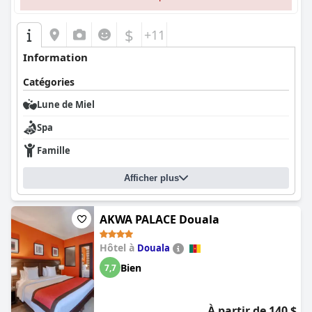
$
+11
Information
Catégories
Lune de Miel
Spa
Famille
Afficher plus
AKWA PALACE Douala
Hôtel à
Douala
Bien
7,7
À partir de 140 $