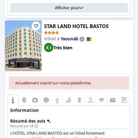
toute fermeture potentielle à l'avance. Dans l'ensemble,
La
Vallée de Bana
offre une expérience inoubliable avec son
Afficher plus
ambiance exceptionnelle, ses prix raisonnables et ses chambres
impeccables.
STAR LAND HOTEL BASTOS
Hôtel à
Yaoundé
Très bien
8,1
Actuellement inactif sur notre plateforme.
$
Information
Résumé des avis
Résumé par IA
L'HÔTEL STAR LAND BASTOS est un hôtel fortement