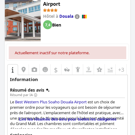
Airport
Hôtel à
Douala
Bien
7,4
Actuellement inactif sur notre plateforme.
$
+3
Information
Résumé des avis
Résumé par IA
Le
Best Western Plus Soaho Douala Airport
est un choix de
premier ordre pour les voyageurs qui ont besoin de séjourner
près de l'aéroport. L'emplacement de l'hôtel est pratique, avec
une promenade de 10 minutes jusqu'à l'aéroport et la proximité
Lire les résumés des avis pour toutes les catégories
du Grand Mall. Les chambres sont confortables et joliment
décorées avec des lits moelleux et d'excellentes installations.
L'hôtel est également connu pour son personnel exceptionnel,