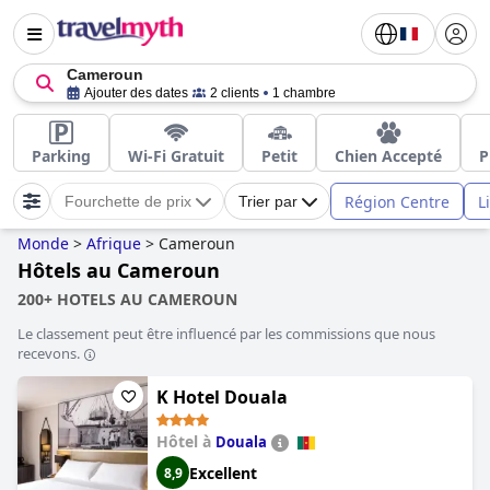
Cameroun
Ajouter des dates
2 clients
1 chambre
Parking
Wi-Fi Gratuit
Petit
Chien Accepté
P
Région Centre
L
Fourchette de prix
Trier par
Monde
>
Afrique
>
Cameroun
Hôtels au Cameroun
200+ HOTELS AU CAMEROUN
Le classement peut être influencé par les commissions que nous
recevons.
K Hotel Douala
Hôtel à
Douala
Excellent
8,9