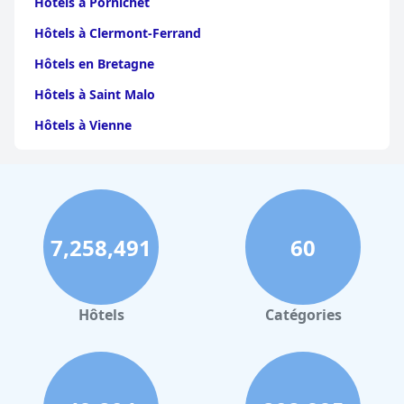
Hôtels à Pornichet
Hôtels à Clermont-Ferrand
Hôtels en Bretagne
Hôtels à Saint Malo
Hôtels à Vienne
Hôtels à Dijon
Hôtels à Perpignan
Hôtels au Grand-Bornand
7,258,491
60
Hôtels à Strasbourg
Hôtels à Valence
Hôtels à Gerardmer
Hôtels
Catégories
Hôtels à New York
Hôtels à Saint-Martin-de-Re
Hôtels à Troyes