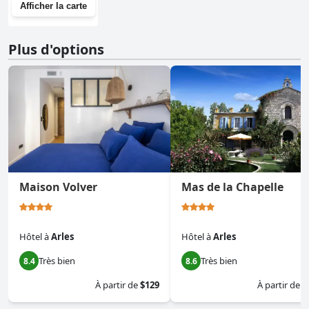
Afficher la carte
Plus d'options
Maison Volver
Mas de la Chapelle
Hôtel
à
Arles
Hôtel
à
Arles
Très bien
Très bien
8.4
8.6
À partir de
$129
À partir de
$