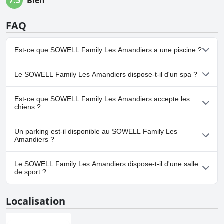
7.5
Bien
FAQ
Est-ce que SOWELL Family Les Amandiers a une piscine ?
Oui, SOWELL Family Les Amandiers dispose de piscine(s)
Le SOWELL Family Les Amandiers dispose-t-il d'un spa ?
appartenant à une ou plusieurs des catégories suivantes : Piscine
Chauffée, Piscine Extérieure.
Non, il n'y a pas de spa à SOWELL Family Les Amandiers.
Est-ce que SOWELL Family Les Amandiers accepte les
chiens ?
Oui, SOWELL Family Les Amandiers accueille les chiens.
Un parking est-il disponible au SOWELL Family Les
Amandiers ?
Oui, un parking est disponible à SOWELL Family Les Amandiers.
Le SOWELL Family Les Amandiers dispose-t-il d'une salle
de sport ?
Non, SOWELL Family Les Amandiers n'a pas de salle de sport.
Localisation