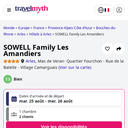
Monde
>
Europe
>
France
>
Provence-Alpes-Côte d'Azur
>
Bouches-du-
Rhone
>
Arles
>
Hôtels à Arles
>
SOWELL Family Les Amandiers
SOWELL Family Les
Amandiers
Arles
,
Mas de Veran- Quartier Fourchon - Rue de la
Batelle - Village Camarguais
(
Voir sur la carte
)
Bien
7.5
Dates d'arrivée et de départ
mar. 25 août - mer. 26 août
1 chambre
2 clients
Voir les disponibilités