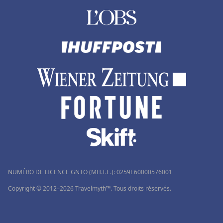
NUMÉRO DE LICENCE GNTO (MH.T.E.): 0259Ε60000576001
Copyright © 2012–2026 Travelmyth™. Tous droits réservés.