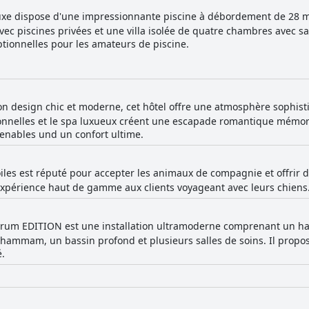
luxe dispose d'une impressionnante piscine à débordement de 28 m
ec piscines privées et une villa isolée de quatre chambres avec sa
ptionnelles pour les amateurs de piscine.
 design chic et moderne, cet hôtel offre une atmosphère sophistiq
ionnelles et le spa luxueux créent une escapade romantique mémor
enables und un confort ultime.
oiles est réputé pour accepter les animaux de compagnie et offrir d
expérience haut de gamme aux clients voyageant avec leurs chiens
rum EDITION est une installation ultramoderne comprenant un h
 hammam, un bassin profond et plusieurs salles de soins. Il propo
é.