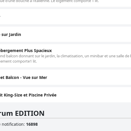
ue d’une douche à l’italienne. Le logement comporte 1 lit.
r
 sur Jardin
Hébergement Plus Spacieux
balcon donnant sur le jardin, la climatisation, un minibar et une salle de 
ogement comporte1 lit.
 et Balcon - Vue sur Mer
t King-Size et Piscine Privée
drum EDITION
 notification
:
16898