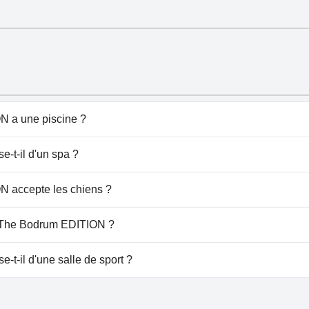
N a une piscine ?
se de piscine(s) appartenant à une ou plusieurs des catégo
-t-il d'un spa ?
 The Bodrum EDITION.
 accepte les chiens ?
ille les chiens.
au The Bodrum EDITION ?
le à The Bodrum EDITION.
t-il d'une salle de sport ?
se d'une salle de sport.