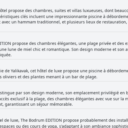
ôtel propose des chambres, suites et villas luxueuses, dont beauco
ctéristiques clés incluent une impressionnante piscine à débordeme
t avec un hammam traditionnel, et plusieurs lieux de restauration,
TION propose des chambres élégantes, une plage privée et des ex
r une lune de miel chic et romantique. Son design moderne et son 
iquée.
aie de Yalikavak, cet hôtel de luxe propose une piscine à déborde
 oliviers et des plantes menant à un bar de plage.
distingue par son design moderne, son emplacement privilégié en
n accès exclusif à la plage, des chambres élégantes avec vue sur la 
nt, garantissant un séjour mémorable.
tel de luxe, The Bodrum EDITION propose probablement des installa
s espaces ou des cours de yoga, s'adaptant à son ambiance sophis