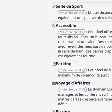
Salle de Sport
L'hôtel dispos
Généré par IA
également un spa avec des sall
Accessible
Cet hôtel offr
Généré par IA
fauteuils roulants, un bureau de
restaurant et un salon. Des cha
avec réveil, des heurtoirs de po
la salle de bain, des barres d'a
est également fournie.
Parking
Cet hôtel de l
Généré par IA
maximum de commodité aux client
Voyage d'Affaires
Le Bodrum EDIT
Généré par IA
mariages et les conférences. Il
mètres carrés d'espace événeme
débit.
Piscine