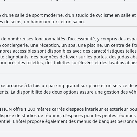
e d'une salle de sport moderne, d'un studio de cyclisme en salle et
es de soins, un hammam turc et un salon.
e de nombreuses fonctionnalités d'accessibilité, y compris des esp
 conciergerie, une réception, un spa, une piscine, un centre de fitn
mbres accessibles sont disponibles avec des caractéristiques tell
rte clignotants, des poignées de levier sur les portes, des judas 
ppui près des toilettes, des toilettes surélevées et des lavabos abai
uxe propose à la fois un parking gratuit sur place et un service de v
s. La disponibilité des deux options assure une gestion des véhicu
ION offre 1 200 mètres carrés d'espace intérieur et extérieur pou
 dispose de studios de réunion, d'espaces pour les petites réunions
ntiel. L'hôtel propose également des menus de banquet personnali