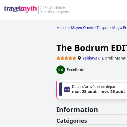
7,258,491 hôtels
dans 60 catégories
Monde
>
Moyen-Orient
>
Turquie
>
Mugla Pr
The Bodrum EDI
Yalıkavak
,
Dirmil Mahal
Excellent
9.0
Dates d'arrivée et de départ
mar. 25 août - mer. 26 août
Information
Catégories