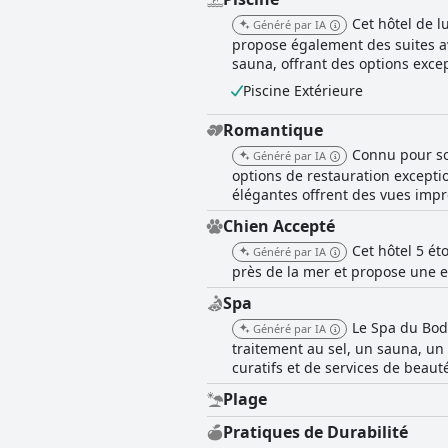
Cet hôtel de 
Généré par IA
propose également des suites av
sauna, offrant des options exce
Piscine Extérieure
Romantique
Connu pour son
Généré par IA
options de restauration except
élégantes offrent des vues impr
Chien Accepté
Cet hôtel 5 ét
Généré par IA
près de la mer et propose une 
Spa
Le Spa du Bod
Généré par IA
traitement au sel, un sauna, un
curatifs et de services de beaut
Plage
Pratiques de Durabilité