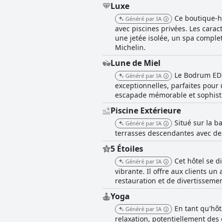
Luxe
Ce boutique-h
Généré par IA
avec piscines privées. Les cara
une jetée isolée, un spa comple
Michelin.
Lune de Miel
Le Bodrum EDI
Généré par IA
exceptionnelles, parfaites pou
escapade mémorable et sophist
Piscine Extérieure
Situé sur la b
Généré par IA
terrasses descendantes avec des
5 Étoiles
Cet hôtel se 
Généré par IA
vibrante. Il offre aux clients u
restauration et de divertisseme
Yoga
En tant qu'hô
Généré par IA
relaxation, potentiellement de