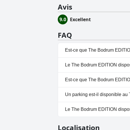
Avis
9.0
Excellent
FAQ
Est-ce que The Bodrum EDITIO
Oui, The Bodrum EDITION dispo
Le The Bodrum EDITION dispose
Extérieure.
Oui, un spa est disponible à
Est-ce que The Bodrum EDITION
Oui, The Bodrum EDITION accue
Un parking est-il disponible 
Oui, un parking est disponib
Le The Bodrum EDITION dispose-
Oui, The Bodrum EDITION dispo
Localisation