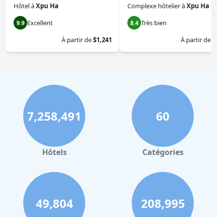
Hôtel
à
Xpu Ha
Complexe hôtelier
à
Xpu Ha
Excellent
Très bien
9.9
8.4
À partir de
$1,241
À partir de
$
7,258,491
60
Hôtels
Catégories
49,804
208,995