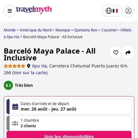
Monde
>
Amérique du Nord
>
Mexique
>
Quintana Roo
>
Cozumel
>
Hôtels
à Xpu Ha
>
Barceló Maya Palace - All Inclusive
Barceló Maya Palace - All
Inclusive
Xpu Ha
,
Carretera Chetumal Puerto Juarez Km.
266
(
Voir sur la carte
)
Très bien
8.1
Dates d'arrivée et de départ
mer. 26 août - jeu. 27 août
1 chambre
2 clients
Voir les disponibilités