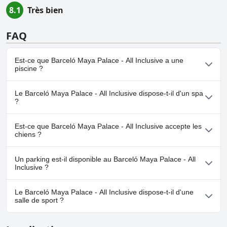
8.1
Très bien
FAQ
Est-ce que Barceló Maya Palace - All Inclusive a une
piscine ?
Oui, Barceló Maya Palace - All Inclusive dispose de piscine(s)
Le Barceló Maya Palace - All Inclusive dispose-t-il d'un spa
appartenant à une ou plusieurs des catégories suivantes :
?
Toboggan Aquatique, Piscine Extérieure, Parc Aquatique.
Oui, un spa est disponible à Barceló Maya Palace - All Inclusive.
Est-ce que Barceló Maya Palace - All Inclusive accepte les
chiens ?
Non, Barceló Maya Palace - All Inclusive n'accepte pas les chiens.
Un parking est-il disponible au Barceló Maya Palace - All
Inclusive ?
Oui, un parking est disponible à Barceló Maya Palace - All
Le Barceló Maya Palace - All Inclusive dispose-t-il d'une
Inclusive.
salle de sport ?
Oui, Barceló Maya Palace - All Inclusive dispose d'une salle de