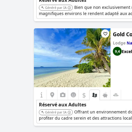
Réservé aux Adultes
Bien que non exclusivement r
Généré par IA
magnifiques environs le rendent adapté aux ad
Gold Co
Lodge
Na
Excel
9,4
$
Réservé aux Adultes
Offrant un environnement dou
Généré par IA
profiter du cadre serein et des attractions local