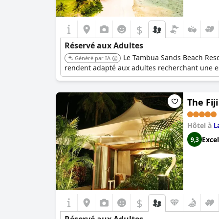
$
Réservé aux Adultes
Le Tambua Sands Beach Resort
Généré par IA
rendent adapté aux adultes recherchant une e
The Fij
Hôtel à
L
Excel
9,3
$