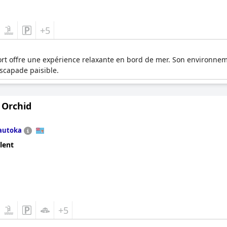
+5
 offre une expérience relaxante en bord de mer. Son environnemen
scapade paisible.
i Orchid
autoka
lent
+5