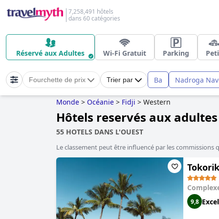
7,258,491 hôtels
dans 60 catégories
Réservé aux Adultes
Wi-Fi Gratuit
Parking
Peti
Ba
Nadroga Nav
Fourchette de prix
Trier par
Monde
>
Océanie
>
Fidji
>
Western
Hôtels reservés aux adultes
55 HOTELS DANS L'OUEST
Le classement peut être influencé par les commissions 
Tokorik
Complexe
Excel
9,8