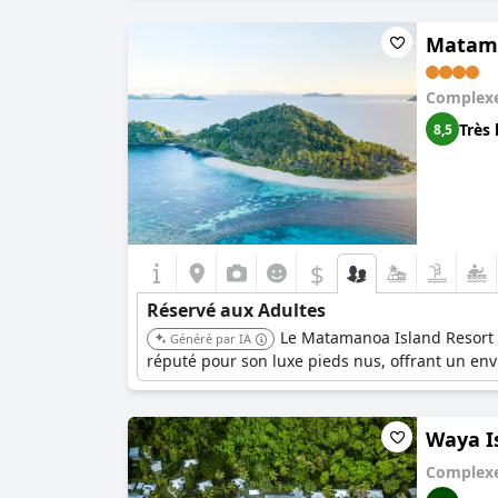
Matama
Complexe
Très 
8,5
$
Réservé aux Adultes
Le Matamanoa Island Resort o
Généré par IA
réputé pour son luxe pieds nus, offrant un envi
Waya I
Complexe