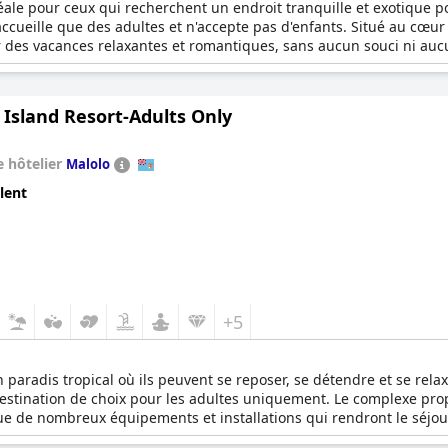
éale pour ceux qui recherchent un endroit tranquille et exotique po
ccueille que des adultes et n'accepte pas d'enfants. Situé au cœur d
des vacances relaxantes et romantiques, sans aucun souci ni auc
 Island Resort-Adults Only
 hôtelier
Malolo
lent
+5
paradis tropical où ils peuvent se reposer, se détendre et se relaxe
 destination de choix pour les adultes uniquement. Le complexe pr
ue de nombreux équipements et installations qui rendront le séjou
 les escapades romantiques.