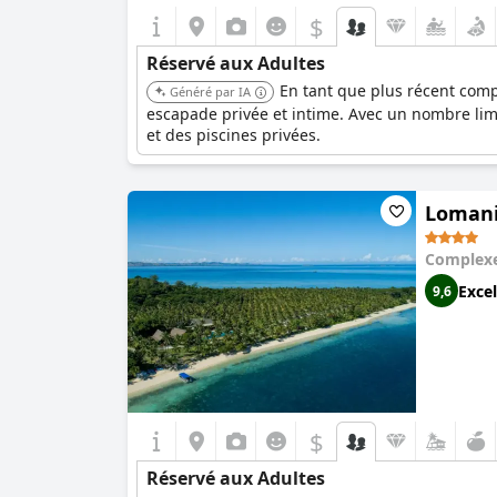
$
Réservé aux Adultes
En tant que plus récent compl
Généré par IA
escapade privée et intime. Avec un nombre limi
et des piscines privées.
Lomani 
Complexe
Excel
9,6
$
Réservé aux Adultes