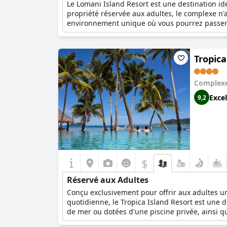
Le Lomani Island Resort est une destination id
propriété réservée aux adultes, le complexe n'a
environnement unique où vous pourrez passer 
Tropica
Complexe
Excel
9,2
$
Réservé aux Adultes
Conçu exclusivement pour offrir aux adultes un 
quotidienne, le Tropica Island Resort est une
de mer ou dotées d'une piscine privée, ainsi q
est également idéal pour les lunes de miel et