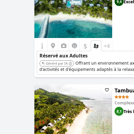
Excel
9,4
$
+4
Réservé aux Adultes
Offrant un environnement axé
Généré par IA
d'activités et d'équipements adaptés à la relaxat
Tambua
Complexe
Très 
8,1