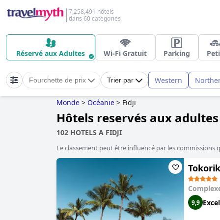
7,258,491 hôtels
dans 60 catégories
Réservé aux Adultes
Wi-Fi Gratuit
Parking
Peti
Western
Northe
Fourchette de prix
Trier par
Monde
>
Océanie
>
Fidji
Hôtels reservés aux adultes 
102 HOTELS A FIDJI
Le classement peut être influencé par les commissions 
Tokorik
Complexe
Excel
9,9