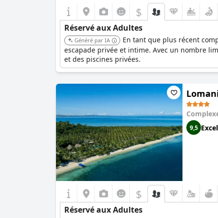
$
Réservé aux Adultes
En tant que plus récent compl
Généré par IA
escapade privée et intime. Avec un nombre limi
et des piscines privées.
Lomani 
Complexe
Excel
9,5
$
Réservé aux Adultes