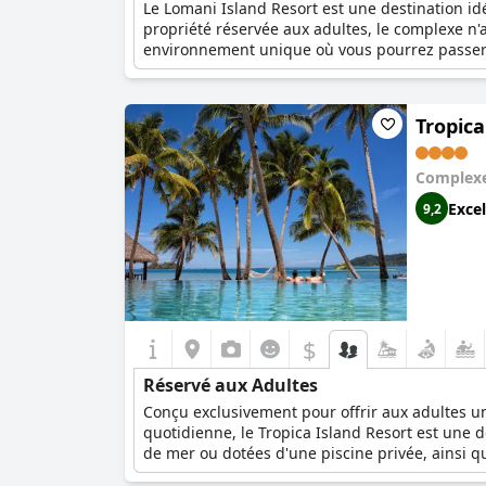
Le Lomani Island Resort est une destination id
propriété réservée aux adultes, le complexe n'a
environnement unique où vous pourrez passer 
Tropica
Complexe
Excel
9,2
$
Réservé aux Adultes
Conçu exclusivement pour offrir aux adultes un 
quotidienne, le Tropica Island Resort est une
de mer ou dotées d'une piscine privée, ainsi q
est également idéal pour les lunes de miel et