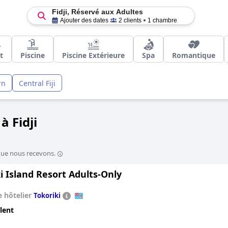
Fidji, Réservé aux Adultes
Ajouter des dates
2 clients
1 chambre
t
Piscine
Piscine Extérieure
Spa
Romantique
rn
Central Fiji
à Fidji
que nous recevons.
i Island Resort Adults-Only
 hôtelier
Tokoriki
lent