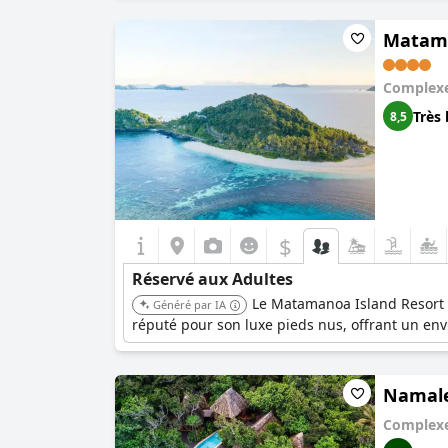
Matama
Complexe
Très 
8,5
$
Réservé aux Adultes
Le Matamanoa Island Resort o
Généré par IA
réputé pour son luxe pieds nus, offrant un envi
Namale 
Complexe