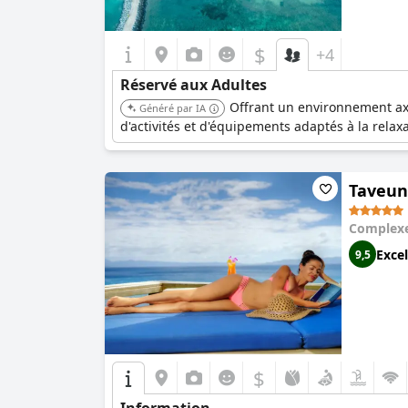
$
+4
Réservé aux Adultes
Offrant un environnement axé
Généré par IA
d'activités et d'équipements adaptés à la relaxat
Taveuni
Complexe
Excel
9,5
$