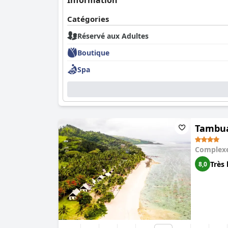
Information
Catégories
Réservé aux Adultes
Boutique
Spa
Tambua
Complexe
Très 
8,0