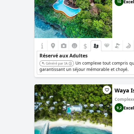
Excel
10
$
Réservé aux Adultes
Un complexe tout compris qui 
Généré par IA
garantissant un séjour mémorable et choyé.
Waya I
Complexe
Excel
9,2