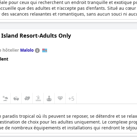
éale pour ceux qui recherchent un endroit tranquille et exotique po
ccueille que des adultes et n'accepte pas d'enfants. Situé au cœur d
des vacances relaxantes et romantiques, sans aucun souci ni auc
 Island Resort-Adults Only
 hôtelier
Malolo
lent
+5
paradis tropical où ils peuvent se reposer, se détendre et se relaxe
 destination de choix pour les adultes uniquement. Le complexe pr
ue de nombreux équipements et installations qui rendront le séjou
 les escapades romantiques.