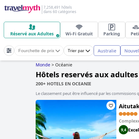
7,258,491 hôtels
dans 60 catégories
Réservé aux Adultes
Wi-Fi Gratuit
Parking
Peti
Australie
Nouvel
Fourchette de prix
Trier par
Monde
>
Océanie
Hôtels reservés aux adulte
200+ HOTELS EN OCEANIE
Le classement peut être influencé par les commissions 
Aitutak
Complexe
Excel
9,4