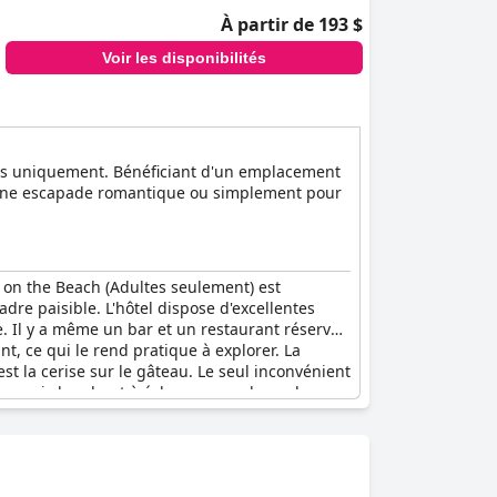
À partir de 193 $
Voir les disponibilités
ans uniquement. Bénéficiant d'un emplacement
ur une escapade romantique ou simplement pour
a on the Beach (Adultes seulement) est
dre paisible. L'hôtel dispose d'excellentes
. Il y a même un bar et un restaurant réservés
t, ce qui le rend pratique à explorer. La
st la cerise sur le gâteau. Le seul inconvénient
 ceux qui cherchent à échapper au chaos des
ls recherchaient.