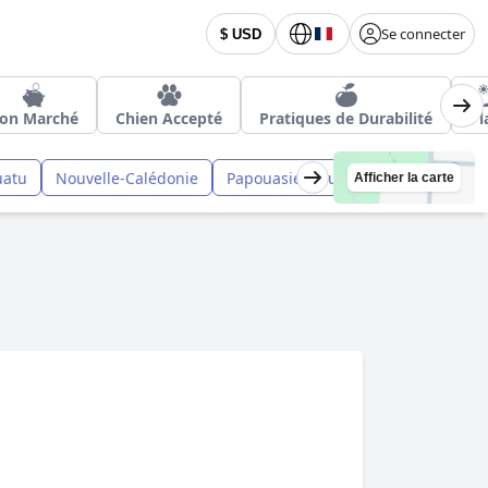
Se connecter
$ USD
on Marché
Chien Accepté
Pratiques de Durabilité
Pl
uatu
Nouvelle-Calédonie
Papouasie-Nouvelle-Guinée
Ton
Afficher la carte