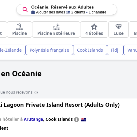
Océanie, Réservé aux Adultes
Ajouter des dates
2 clients
1 chambre
t
Piscine
Piscine Extérieure
4 Étoiles
Luxe
B
le-Zélande
Polynésie française
Cook Islands
Fidji
Van
s en Océanie
que nous recevons.
i Lagoon Private Island Resort (Adults Only)
 hôtelier à
,
Cook Islands
Arutanga
lent