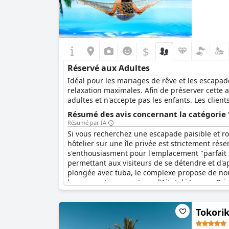
$
Réservé aux Adultes
Idéal pour les mariages de rêve et les escapade
relaxation maximales. Afin de préserver cette a
adultes et n'accepte pas les enfants. Les clie
paix et de tranquillité qu'offre ce complexe un
Résumé des avis concernant la catégorie 
Résumé par IA
Si vous recherchez une escapade paisible et rom
hôtelier sur une île privée est strictement ré
s'enthousiasment pour l'emplacement "parfait p
permettant aux visiteurs de se détendre et d'ap
plongée avec tuba, le complexe propose de nom
luxueuses trouveront que l'Aitutaki Lagoon Pri
génial pour se détendre et profiter).
Tokorik