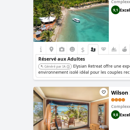
Complexe
Excel
9,1
$
Réservé aux Adultes
Elysian Retreat offre une exp
Généré par IA
environnement isolé idéal pour les couples rec
Wilson 
Complexe
Excel
9,8