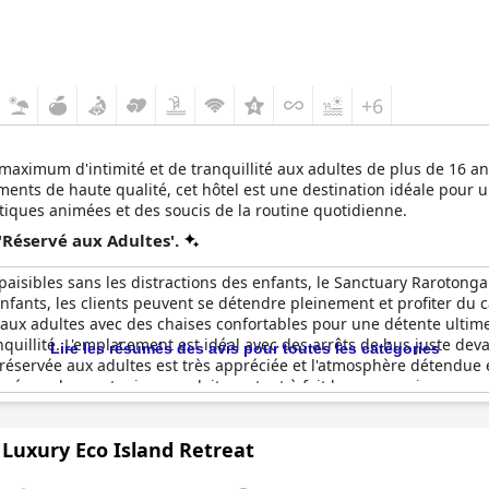
+6
maximum d'intimité et de tranquillité aux adultes de plus de 16 
ipements de haute qualité, cet hôtel est une destination idéale po
stiques animées et des soucis de la routine quotidienne.
'Réservé aux Adultes'.
paisibles sans les distractions des enfants, le Sanctuary Rarotong
ants, les clients peuvent se détendre pleinement et profiter du ca
aux adultes avec des chaises confortables pour une détente ultime
quillité. L'emplacement est idéal avec des arrêts de bus juste devan
Lire les résumés des avis pour toutes les catégories
ie réservée aux adultes est très appréciée et l'atmosphère détendue e
stimé que le sanctuaire ne valait pas tout à fait le coup, mais pour
 the Beach (Adultes seulement) est tout simplement le paradis qu'i
 Luxury Eco Island Retreat