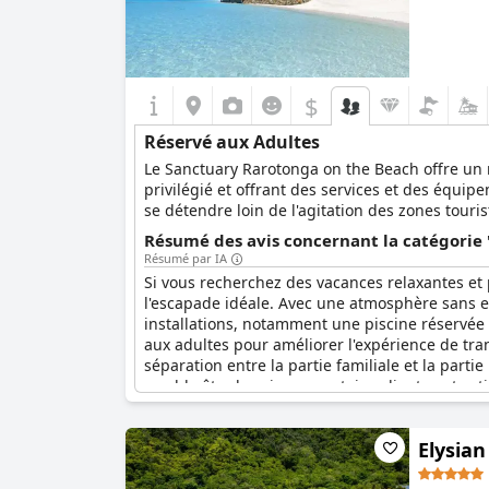
$
Réservé aux Adultes
Le Sanctuary Rarotonga on the Beach offre un 
privilégié et offrant des services et des équ
se détendre loin de l'agitation des zones touri
Résumé des avis concernant la catégorie 
Résumé par IA
Si vous recherchez des vacances relaxantes et 
l'escapade idéale. Avec une atmosphère sans enf
installations, notamment une piscine réservée 
aux adultes pour améliorer l'expérience de tran
séparation entre la partie familiale et la part
semble être le prix, car certains clients ont e
vacances en famille, le Sanctuary Rarotonga on
Elysian