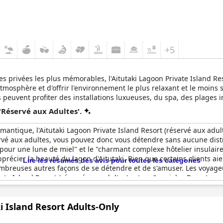
+5
s privées les plus mémorables, l'Aitutaki Lagoon Private Island Reso
tmosphère et d'offrir l'environnement le plus relaxant et le moins 
nts peuvent profiter des installations luxueuses, du spa, des plage
ique.
'Réservé aux Adultes'.
antique, l'Aitutaki Lagoon Private Island Resort (réservé aux adult
servé aux adultes, vous pouvez donc vous détendre sans aucune dis
our une lune de miel" et le "charmant complexe hôtelier insulaire"
précier la beauté du lagon d'Aitutaki. Bien que certains clients ai
Lire les résumés des avis pour toutes les catégories
breuses autres façons de se détendre et de s'amuser. Les voyage
vate Island Resort (réservé aux adultes) est un "geniales Resort 
i Island Resort Adults-Only