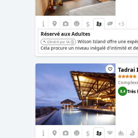
$
+3
Réservé aux Adultes
Wilson Island offre une expér
Généré par IA
Cela procure un niveau inégalé d'intimité et d
Tadrai 
Complexe
Très 
8,4
$