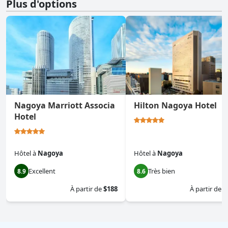
Plus d'options
Nagoya Marriott Associa
Hilton Nagoya Hotel
Hotel
Hôtel
à
Nagoya
Hôtel
à
Nagoya
Excellent
Très bien
8.9
8.6
À partir de
$188
À partir de
$