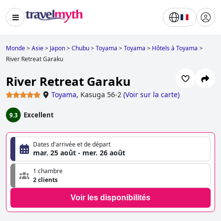
Monde
>
Asie
>
Japon
>
Chubu
>
Toyama
>
Toyama
>
Hôtels à Toyama
>
River Retreat Garaku
River Retreat Garaku
Toyama
,
Kasuga 56-2
(
Voir sur la carte
)
Excellent
9.3
Dates d'arrivée et de départ
mar. 25 août - mer. 26 août
1 chambre
2 clients
Voir les disponibilités