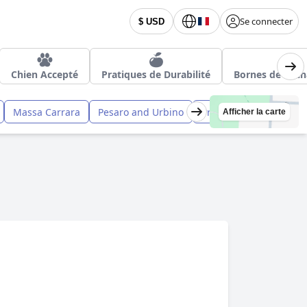
Se connecter
$ USD
Chien Accepté
Pratiques de Durabilité
Bornes de Rech
Massa Carrara
Pesaro and Urbino
Prato
Afficher la carte