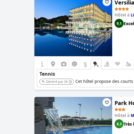
Versili
Hôtel à
L
Excel
9,1
$
Tennis
Cet hôtel propose des courts
Généré par IA
Park Ho
Hôtel à
M
Très 
8,3