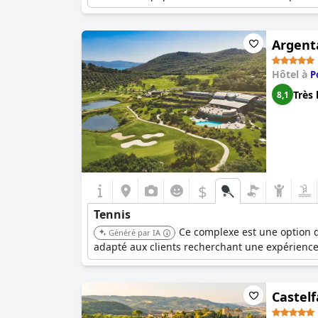
Argenta
Hôtel à
P
Très 
8,1
$
Tennis
Ce complexe est une option d
Généré par IA
adapté aux clients recherchant une expérience
Castelf