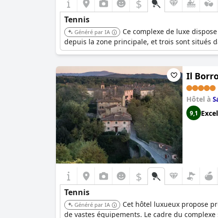
$
Tennis
Ce complexe de luxe dispose 
Généré par IA
depuis la zone principale, et trois sont situés 
Il Borr
Hôtel à
S
Excel
9,1
$
Tennis
Cet hôtel luxueux propose pr
Généré par IA
de vastes équipements. Le cadre du complexe 