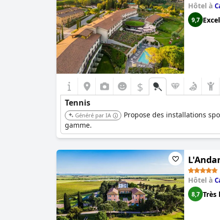
Hôtel à
C
Excel
9,7
$
Tennis
Propose des installations sp
Généré par IA
gamme.
L'Anda
Hôtel à
C
Très 
8,7