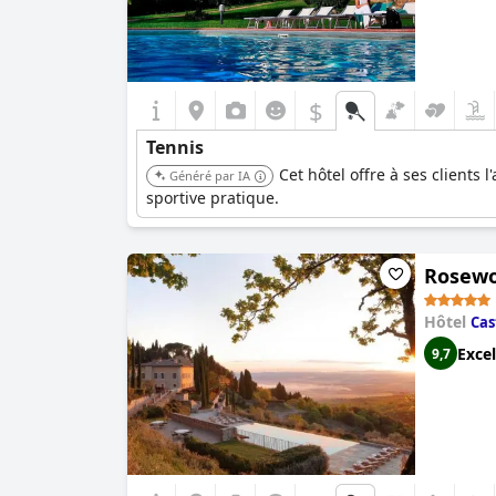
$
Tennis
Cet hôtel offre à ses clients
Généré par IA
sportive pratique.
Rosewoo
Hôtel
Cas
Excel
9,7