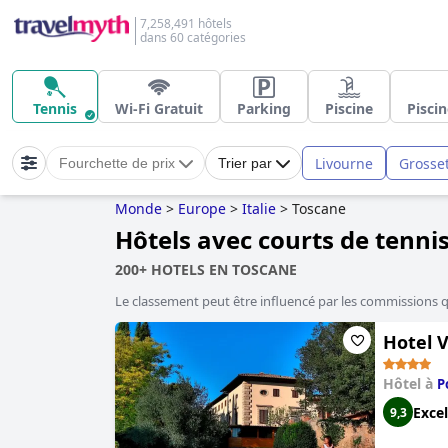
7,258,491 hôtels
dans 60 catégories
Tennis
Wi-Fi Gratuit
Parking
Piscine
Piscin
Livourne
Grosse
Fourchette de prix
Trier par
Monde
>
Europe
>
Italie
>
Toscane
Hôtels avec courts de tenni
200+ HOTELS EN TOSCANE
Le classement peut être influencé par les commissions 
Hotel V
Hôtel à
P
Excel
9,3