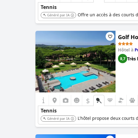
Tennis
Offre un accès à des courts 
Généré par IA
Golf Ho
Hôtel à
P
Très 
8,7
$
Tennis
L'hôtel propose deux courts d
Généré par IA