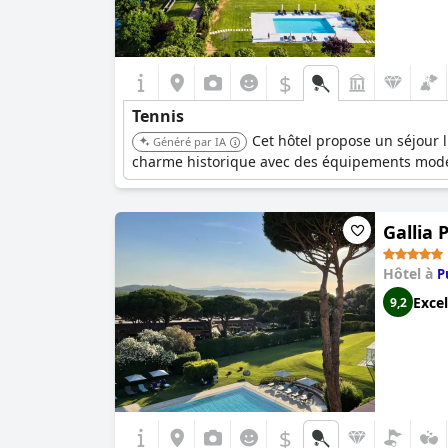
$
Tennis
Cet hôtel propose un séjour l
Généré par IA
charme historique avec des équipements modern
Gallia 
Hôtel à
P
Excel
9,2
$