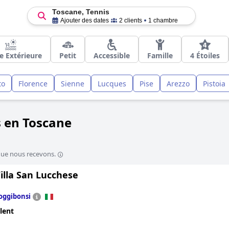
Toscane, Tennis
Ajouter des dates
2 clients
1 chambre
e Extérieure
Petit
Accessible
Famille
4 Étoiles
to
Florence
Sienne
Lucques
Pise
Arezzo
Pistoia
s en Toscane
que nous recevons.
illa San Lucchese
oggibonsi
lent