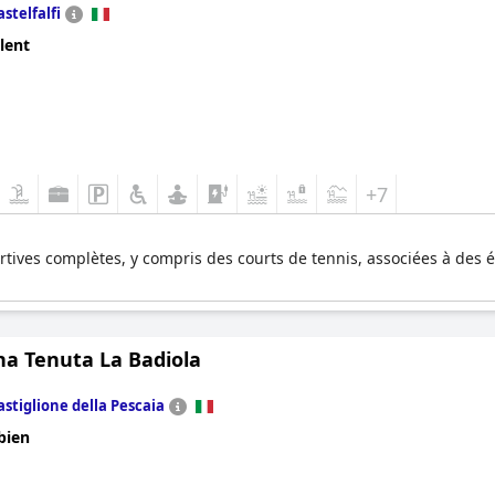
astelfalfi
lent
+7
ortives complètes, y compris des courts de tennis, associées à de
na Tenuta La Badiola
astiglione della Pescaia
bien