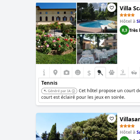
Villa S
Hôtel à
S
Très 
8,3
$
Tennis
Cet hôtel propose un court de
Généré par IA
court est éclairé pour les jeux en soirée.
Villasa
Hôtel à
S