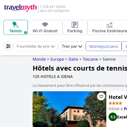
7,258,491 hôtels
dans 60 catégories
Tennis
Wi-Fi Gratuit
Parking
Piscine Extérieure
Montepulciano
Fourchette de prix
Trier par
Monde
>
Europe
>
Italie
>
Toscane
>
Sienne
Hôtels avec courts de tennis
125 HOTELS A SIENA
Le classement peut être influencé par les commissions 
Hotel V
Hôtel à
P
Excel
9,3