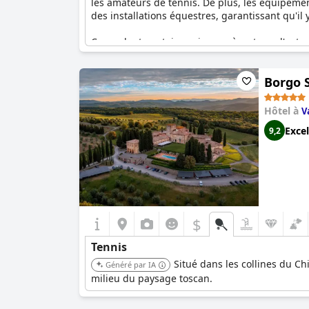
les amateurs de tennis. De plus, les équipem
des installations équestres, garantissant qu'il 
Cependant, certains avis suggèrent que l'entr
entretenus et ayant besoin d'être rénovés, ave
vieillir, avec une table instable et des raquett
Borgo 
Malgré ces inconvénients, le large éventail d'a
Casabianca
, conserve son attrait pour les visi
Hôtel à
V
préparés à quelques inconvénients mineurs, not
Excel
9,2
$
Tennis
Situé dans les collines du Chi
Généré par IA
milieu du paysage toscan.