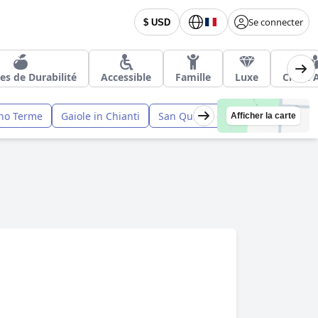
Se connecter
$ USD
es de Durabilité
Accessible
Famille
Luxe
Chien 
no Terme
Gaiole in Chianti
San Quirico d Orcia
Monterigg
Afficher la carte