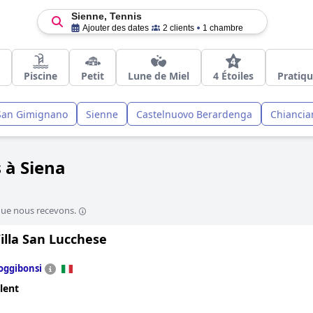
Sienne, Tennis
Ajouter des dates
2 clients
1 chambre
Piscine
Petit
Lune de Miel
4 Étoiles
Pratiqu
San Gimignano
Sienne
Castelnuovo Berardenga
Chiancia
 à Siena
que nous recevons.
illa San Lucchese
oggibonsi
lent