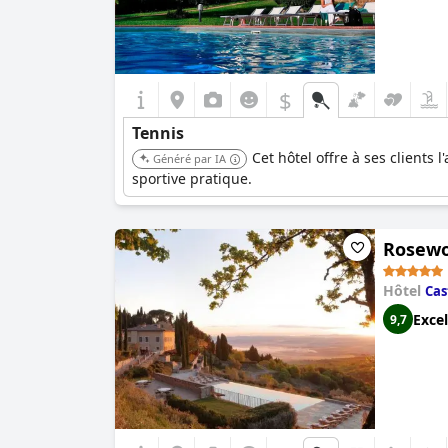
$
Tennis
Cet hôtel offre à ses clients
Généré par IA
sportive pratique.
Rosewoo
Hôtel
Cas
Excel
9,7