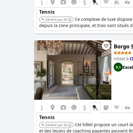
$
Tennis
Ce complexe de luxe dispose 
Généré par IA
depuis la zone principale, et trois sont situés 
Borgo 
Hôtel à
C
Excel
9,1
$
Tennis
Cet hôtel propose un court de 
Généré par IA
et des leçons de coaching payantes peuvent ê