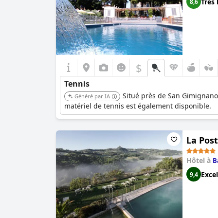
Très 
8,6
$
Tennis
Situé près de San Gimignano, 
Généré par IA
matériel de tennis est également disponible.
La Post
Hôtel à
B
Excel
9,4