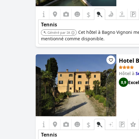
$
Tennis
Cet hôtel à Bagno Vignoni met 
Généré par IA
mentionné comme disponible.
Hotel 
Hôtel à
S
Excel
8,9
$
Tennis