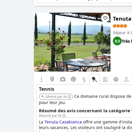
Tenuta
Séjour à 
Très 
8,0
$
Tennis
Ce domaine rural dispose de d
Généré par IA
pour leur jeu.
Résumé des avis concernant la catégorie '
Résumé par IA
La
Tenuta Casabianca
offre une gamme d'install
leurs vacances. Les visiteurs ont souligné la d