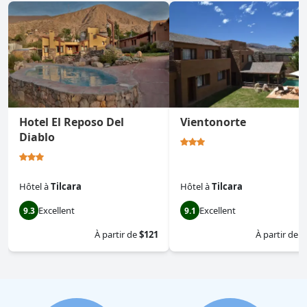
Hotel El Reposo Del
Vientonorte
Diablo
Hôtel
à
Tilcara
Hôtel
à
Tilcara
Excellent
Excellent
9.3
9.1
À partir de
$121
À partir de
$