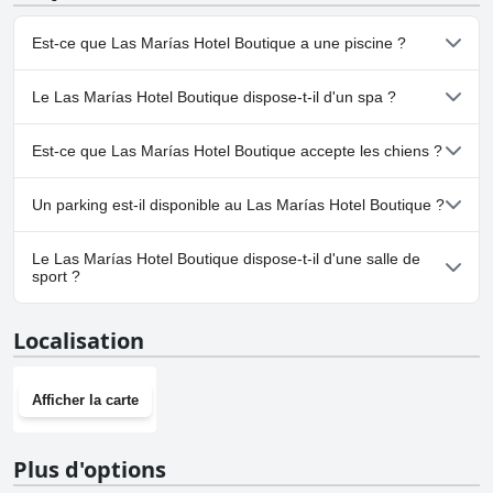
Est-ce que Las Marías Hotel Boutique a une piscine ?
Oui, Las Marías Hotel Boutique dispose de piscine(s) appartenant
Le Las Marías Hotel Boutique dispose-t-il d'un spa ?
à une ou plusieurs des catégories suivantes : Piscine Chauffée,
Piscine Extérieure.Pour plus d'informations, lisez les réponses au
Oui, un spa est disponible à Las Marías Hotel Boutique.
questionnaire
Piscine
.
Est-ce que Las Marías Hotel Boutique accepte les chiens ?
Non, Las Marías Hotel Boutique n'accepte pas les chiens.
Un parking est-il disponible au Las Marías Hotel Boutique ?
Oui, un parking est disponible à Las Marías Hotel Boutique.
Le Las Marías Hotel Boutique dispose-t-il d'une salle de
sport ?
Oui, Las Marías Hotel Boutique dispose d'une salle de sport.
Localisation
Afficher la carte
Plus d'options