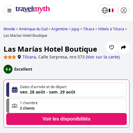
Monde
>
Amérique du Sud
>
Argentine
>
Jujuy
>
Tilcara
>
Hôtels à Tilcara
>
Las Marías Hotel Boutique
Las Marías Hotel Boutique
Tilcara
,
Calle Sorpresa, nro 573
(
Voir sur la carte
)
Excellent
9.4
Dates d'arrivée et de départ
ven. 28 août - sam. 29 août
1 chambre
2 clients
Voir les disponibilités