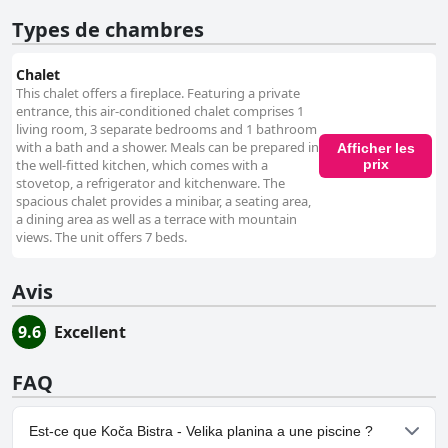
Types de chambres
Chalet
This chalet offers a fireplace. Featuring a private
entrance, this air-conditioned chalet comprises 1
living room, 3 separate bedrooms and 1 bathroom
with a bath and a shower. Meals can be prepared in
Afficher les
prix
the well-fitted kitchen, which comes with a
stovetop, a refrigerator and kitchenware. The
spacious chalet provides a minibar, a seating area,
a dining area as well as a terrace with mountain
views. The unit offers 7 beds.
Avis
9.6
Excellent
FAQ
Est-ce que Koča Bistra - Velika planina a une piscine ?