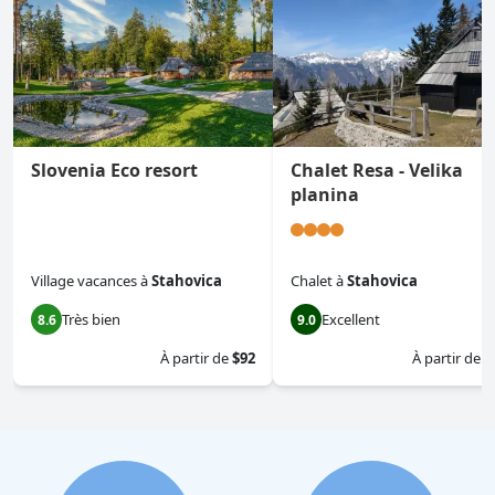
Slovenia Eco resort
Chalet Resa - Velika
planina
Village vacances
à
Stahovica
Chalet
à
Stahovica
Très bien
Excellent
8.6
9.0
À partir de
$92
À partir de
$