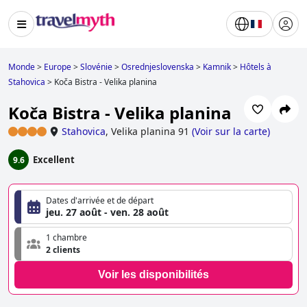
Monde
>
Europe
>
Slovénie
>
Osrednjeslovenska
>
Kamnik
>
Hôtels à
Stahovica
>
Koča Bistra - Velika planina
Koča Bistra - Velika planina
Stahovica
,
Velika planina 91
(
Voir sur la carte
)
Excellent
9.6
Dates d'arrivée et de départ
jeu. 27 août - ven. 28 août
1 chambre
2 clients
Voir les disponibilités