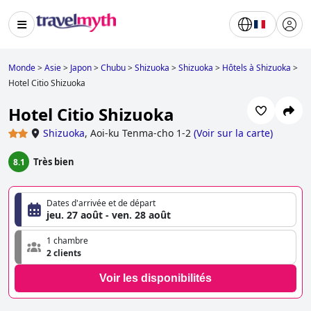
Monde
>
Asie
>
Japon
>
Chubu
>
Shizuoka
>
Shizuoka
>
Hôtels à Shizuoka
>
Hotel Citio Shizuoka
Hotel Citio Shizuoka
Shizuoka
,
Aoi-ku Tenma-cho 1-2
(
Voir sur la carte
)
Très bien
8.1
Dates d'arrivée et de départ
jeu. 27 août - ven. 28 août
1 chambre
2 clients
Voir les disponibilités