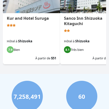
Kur and Hotel Suruga
Sanco Inn Shizuoka
Kitaguchi
Hôtel
à
Shizuoka
Hôtel
à
Shizuoka
Bien
Très bien
7.9
8.1
À partir de
$51
À partir de
7,258,491
60