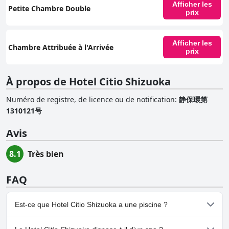
Afficher les
Petite Chambre Double
prix
Afficher les
Chambre Attribuée à l'Arrivée
prix
À propos de Hotel Citio Shizuoka
Numéro de registre, de licence ou de notification
:
静保環第
1310121号
Avis
8.1
Très bien
FAQ
Est-ce que Hotel Citio Shizuoka a une piscine ?
Non, Hotel Citio Shizuoka n'a pas de piscine.