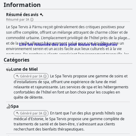
Information
Résumé des avis
Résumé par IA
Le Spa Tervis à Pärnu reçoit généralement des critiques positives pour
son offre complète, offrant un mélange attrayant de charme côtier et de
commodité urbaine. L'emplacement privilégié de l'hôtel près de la plage
et de la vieille ville est fréquemment salué pour son équilibre entre un
Lire les résumés des avis pour toutes les catégories
environnement serein et un accès facile aux lieux culturels et à la vie
nocturne. De nombreux clients apprécient l'environnement tranquille, les
Catégories
promenades pittoresques au bord de la mer et la proximité des
transports en commun. Le petit-déjeuner au Spa Tervis est très apprécié
Lune de Miel
pour sa variété et sa qualité, avec un buffet copieux proposant des
options chaudes et froides. Des plats frais et bien préparés, comprenant
Le Spa Tervis propose une gamme de soins et
Généré par IA
une variété de viandes, de pâtisseries et de fruits, ainsi que l'offre
d'installations de spa, offrant une expérience de lune de miel
occasionnelle de champagne, en font un début de journée agréable. Bien
relaxante et rajeunissante. Les services de spa et les hébergements
confortables de l'hôtel en font un bon choix pour les couples en
que quelques problèmes mineurs comme des options de fruits limitées
quête de détente.
et des plats parfois froids soient notés, ceux-ci n'éclipsent pas les
commentaires globalement positifs. Les expériences de dîner sont
Spa
largement favorables, en particulier dans les restaurants à la carte et
En tant que l'un des plus grands hôtels spa
Généré par IA
Kuu. Les clients apprécient les plats délicieux et de haute qualité,
médical d'Estonie, le Spa Tervis propose une gamme complète de
trouvant les repas agréables et à un prix raisonnable. Cependant, le
traitements de santé et de bien-être, s'adressant aux clients
dîner buffet reçoit des critiques mitigées, certains citant des choix
recherchant des bienfaits thérapeutiques.
répétitifs et des plats froids. Les chambres du Spa Tervis, en particulier