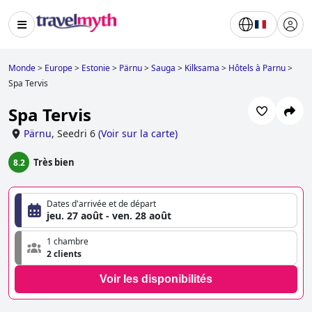
Monde
>
Europe
>
Estonie
>
Pärnu
>
Sauga
>
Kilksama
>
Hôtels à Parnu
>
Spa Tervis
Spa Tervis
Pärnu
,
Seedri 6
(
Voir sur la carte
)
Très bien
8.2
Dates d'arrivée et de départ
jeu. 27 août - ven. 28 août
1 chambre
2 clients
Voir les disponibilités