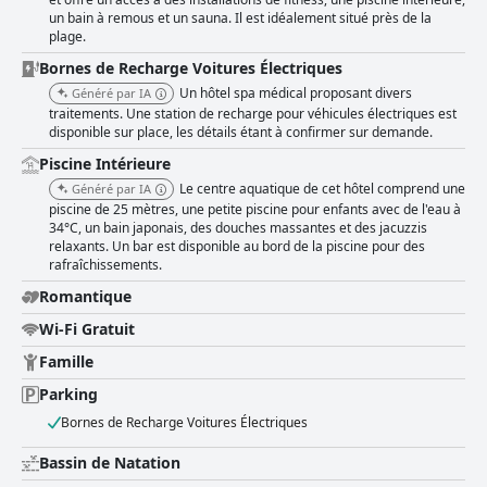
services complets. La salle de sport, bien que compacte, est bien équipée
un bain à remous et un sauna. Il est idéalement situé près de la
et répond à la plupart des besoins en matière de remise en forme.
plage.
L'inclusion d'une piscine intérieure, de divers saunas et d'un accès
matinal à la baignade améliore l'expérience globale de bien-être. Les
Bornes de Recharge Voitures Électriques
installations de la piscine reçoivent des commentaires positifs pour leur
Un hôtel spa médical proposant divers
Généré par IA
variété et leur propreté, avec de multiples piscines et jacuzzis.
traitements. Une station de recharge pour véhicules électriques est
Cependant, certains clients soulignent la nécessité de rénovations et de
disponible sur place, les détails étant à confirmer sur demande.
surpopulation occasionnelle. Dans l'ensemble, le Spa Tervis offre une
expérience complète et agréable, alliant détente, commodité et services
Piscine Intérieure
de qualité, ce qui en fait un choix recommandé pour les voyageurs à la
Le centre aquatique de cet hôtel comprend une
Généré par IA
recherche d'hébergements de loisirs et d'affaires.
piscine de 25 mètres, une petite piscine pour enfants avec de l'eau à
34°C, un bain japonais, des douches massantes et des jacuzzis
relaxants. Un bar est disponible au bord de la piscine pour des
rafraîchissements.
Romantique
Wi-Fi Gratuit
Famille
Parking
Bornes de Recharge Voitures Électriques
Bassin de Natation