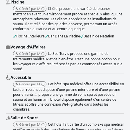
les chambres supérieures, sont appréciées pour leur espace, leur
Piscine
propreté et leur design moderne. Les balcons offrant des vues
L'hôtel propose une variété de piscines,
Généré par IA
panoramiques améliorent l'expérience de séjour. Bien qu'il y ait des
mettant en avant un environnement propre et spacieux ainsi qu'une
plaintes occasionnelles concernant une climatisation insuffisante et des
atmosphère relaxante. Les clients apprécient les installations de
problèmes mineurs d'entretien, les chambres sont généralement
sauna. Il est relié par des galeries en verre, permettant un accès
considérées comme confortables et bien équipées. La propreté de
confortable au sauna et au centre aquatique.
l'ensemble de l'hôtel reçoit généralement des notes élevées, les clients
Piscine Intérieure
Bar Dans La Piscine
Bassin de Natation
appréciant les chambres bien rangées et les espaces spa bien
entretenus. Quelques oublis occasionnels sont notés, tels que des zones
Voyage d'Affaires
poussiéreuses et des couloirs sales, mais ils sont peu fréquents et ne
nuisent pas de manière significative à la perception positive globale. Le
Le Spa Tervis propose une gamme de
Généré par IA
personnel du Spa Tervis est mis en avant pour sa gentillesse et son
traitements médicaux et de bien-être. C'est une bonne option pour
professionnalisme, offrant constamment un service attentionné et
les voyageurs d'affaires intéressés par les commodités axées sur la
rapide. Les réceptionnistes et autres employés sont fréquemment
santé.
félicités pour leur attitude chaleureuse et leur serviabilité, contribuant de
Accessible
manière significative à la satisfaction des clients. L'hôtel propose une
connexion Wi-Fi gratuite, mais les avis indiquent une connectivité
Cet hôtel spa médical offre une accessibilité en
Généré par IA
incohérente, de nombreux clients rencontrant des signaux faibles ou
fauteuil roulant et dispose d'une piscine intérieure et d'une piscine
instables, en particulier dans leurs chambres. Les installations de spa et
pour enfants. Il propose une gamme de soins spa et possède un
de bien-être sont un élément remarquable, offrant une gamme
sauna et un hammam. L'hôtel dispose également d'un centre de
fitness et offre une connexion Wi-Fi gratuite dans toutes les
diversifiée de saunas, de piscines et de soins. Les clients apprécient
chambres.
l'environnement de spa moderne et propre, bien que certaines
installations pourraient bénéficier de mises à jour. Malgré la
Salle de Sport
surpopulation occasionnelle et les problèmes mineurs de bruit, le spa est
Cet hôtel fait partie d'un complexe spa médical
Généré par IA
généralement bien considéré pour son ambiance relaxante et ses
et offre un accès à des installations de fitness, une piscine intérieure,