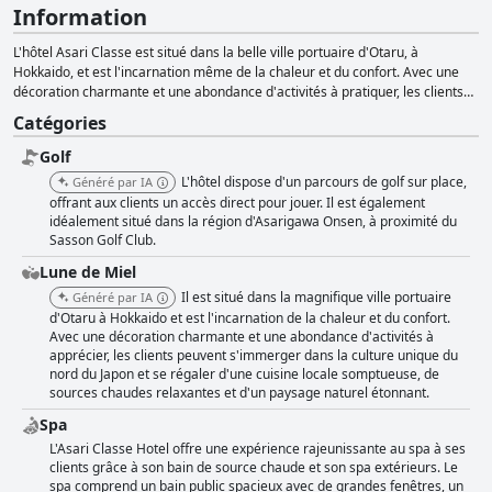
Information
L'hôtel Asari Classe est situé dans la belle ville portuaire d'Otaru, à
Hokkaido, et est l'incarnation même de la chaleur et du confort. Avec une
décoration charmante et une abondance d'activités à pratiquer, les clients
peuvent s'immerger dans la culture unique du nord du Japon et s'adonner à
Catégories
une cuisine locale somptueuse, à des sources chaudes relaxantes et à des
paysages naturels étonnants.
Golf
L'hôtel dispose d'un parcours de golf sur place,
Généré par IA
offrant aux clients un accès direct pour jouer. Il est également
idéalement situé dans la région d'Asarigawa Onsen, à proximité du
Sasson Golf Club.
Lune de Miel
Il est situé dans la magnifique ville portuaire
Généré par IA
d'Otaru à Hokkaido et est l'incarnation de la chaleur et du confort.
Avec une décoration charmante et une abondance d'activités à
apprécier, les clients peuvent s'immerger dans la culture unique du
nord du Japon et se régaler d'une cuisine locale somptueuse, de
sources chaudes relaxantes et d'un paysage naturel étonnant.
Spa
L'Asari Classe Hotel offre une expérience rajeunissante au spa à ses
clients grâce à son bain de source chaude et son spa extérieurs. Le
spa comprend un bain public spacieux avec de grandes fenêtres, un