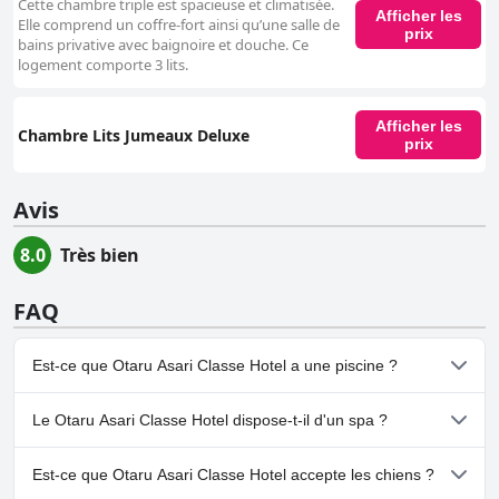
Cette chambre triple est spacieuse et climatisée.
Afficher les
Elle comprend un coffre-fort ainsi qu’une salle de
prix
bains privative avec baignoire et douche. Ce
logement comporte 3 lits.
Afficher les
Chambre Lits Jumeaux Deluxe
prix
Avis
8.0
Très bien
FAQ
Est-ce que Otaru Asari Classe Hotel a une piscine ?
Oui, Otaru Asari Classe Hotel dispose de piscine(s) appartenant à
Le Otaru Asari Classe Hotel dispose-t-il d'un spa ?
une ou plusieurs des catégories suivantes : Piscine Chauffée,
Piscine Intérieure.
Oui, un spa est disponible à Otaru Asari Classe Hotel.
Est-ce que Otaru Asari Classe Hotel accepte les chiens ?