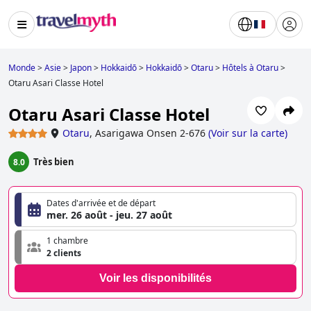
Monde
>
Asie
>
Japon
>
Hokkaidō
>
Hokkaidō
>
Otaru
>
Hôtels à Otaru
>
Otaru Asari Classe Hotel
Otaru Asari Classe Hotel
Otaru
,
Asarigawa Onsen 2-676
(
Voir sur la carte
)
Très bien
8.0
Dates d'arrivée et de départ
mer. 26 août - jeu. 27 août
1 chambre
2 clients
Voir les disponibilités