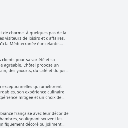
et de charme. À quelques pas de la
visiteurs de loisirs et d'affaires.
'à la Méditerranée étincelante.
 peuvent facilement explorer la
proximité offrent une connectivité
clients pour sa variété et sa
ions sont accessibles à pied. La rue
née agréable. L'hôtel propose un
ce est un
ain, des yaourts, du café et du jus
égique. Que ce soit pour se rendre
isionnement constant des articles
ion calme mais centrale de l'hôtel
ux qui cherchent à découvrir Nice
n exceptionnelles qui améliorent
ée, la plupart des clients l'ont
ordables, son expérience culinaire
n complètent les offres
xpérience mitigée et un choix de
es besoins alimentaires sont
t variété. L'hôtel excelle
e, est réputé pour son atmosphère
ils qui mènent à des lieux de
iance française avec leur décor de
 restaurants confortables et de
euner à l'Hôtel de France, un hôtel
 chambres, soulignant souvent les
plus que le personnel serviable de
née.
nifiquement décoré ou joliment
son attrait, étant proche d'une