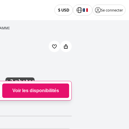
Se connecter
$ USD
l AMMI
+
3 photos
Voir les disponibilités