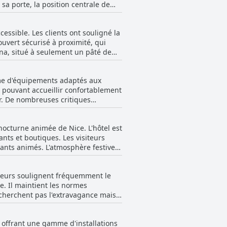
a porte, la position centrale de
s étaient connectés. Malgré ces
 de base pendant un séjour
 clients apprécient d'être à distance
essible. Les clients ont souligné la
otamment, les
 des domaines à améliorer.
uvert sécurisé à proximité, qui
ts essentiels comme des serviettes
ena, situé à seulement un pâté de
ôtel améliorent encore le séjour
es tarifs spéciaux pour le
n stationnement public gratuit de
ement stratégique près de la
mme d'équipements adaptés aux
 délicieux mélange de commodité et
s pouvant accueillir confortablement
isponibilité du stationnement, ce
er. De nombreuses critiques
distincts, offrant une configuration
, la variété des options — allant du
ins. Les options de transport en
nocturne animée de Nice. L'hôtel est
l des enfants avec des biscuits dans
. Malgré le nombre limité de places
ants et boutiques. Les visiteurs
et pris en charge. Les familles
ccessibles ont été très appréciées
nts animés. L'atmosphère festive
t prendre le petit déjeuner
 avec ses rues entièrement
erchent à explorer davantage ou à
 et les longues vacances.
siteurs soulignent fréquemment le
int de départ pour ceux qui sont
x fiable pour un séjour familial
e. Il maintient les normes
echerchent pas l'extravagance mais
es mentionnent des prix plus élevés,
 offrant une gamme d'installations
trois étoiles. Les chambres, bien