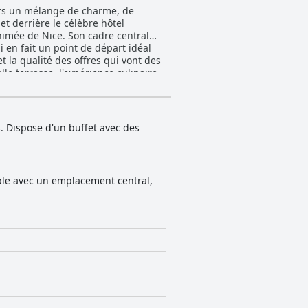
urs un mélange de charme, de
t derrière le célèbre hôtel
animée de Nice. Son cadre central
 en fait un point de départ idéal
le terrasse, l'expérience culinaire
vent les chambres compactes, la
rgements adaptés aux familles, tels
clients voyageant avec des enfants.
. Dispose d'un buffet avec des
espaces communs, qui sont
r son service exceptionnel, son
eils Wi-Fi portables est un avantage
table avec un emplacement central,
e également dans la
lage est un avantage significatif,
l de
t service, ce qui en fait un choix
ique et confortable.