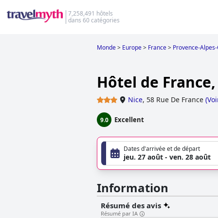
7,258,491 hôtels
dans 60 catégories
Monde
>
Europe
>
France
>
Provence-Alpes-
Hôtel de France
Nice
,
58 Rue De France
(
Voi
Excellent
9.0
Dates d'arrivée et de départ
jeu. 27 août - ven. 28 août
Information
Résumé des avis
Résumé par IA