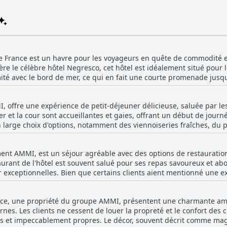
 de France est un havre pour les voyageurs en quête de commodité 
e le célèbre hôtel Negresco, cet hôtel est idéalement situé pour les 
mité avec le bord de mer, ce qui en fait une courte promenade jusqu
r son accès à la plage, mais aussi pour sa centralité. Les visiteurs
es, de cafés et de restaurants. Les stations de tramway et de bus à 
, offre une expérience de petit-déjeuner délicieuse, saluée par les 
s parties de la ville, garantissant que toutes les principales attract
ner et la cour sont accueillantes et gaies, offrant un début de jour
 offre une atmosphère de quartier animée sans bruit envahissant. L'Hôtel de Fran
n large choix d'options, notamment des viennoiseries fraîches, du p
ouvrir Nice, de nombreux clients soulignant son emplacement strat
s clients apprécient particulièrement la générosité et le réapprov
er les restaurants locaux, tout est facilement accessible. La posit
salés, garantissant qu'il y en a pour tous les goûts. Bien que certains avis mentionnent
ieu de la vie urbaine animée, ce qui en fait un choix idéal pour ce
ment AMMI, est un séjour agréable avec des options de restauratio
énéficier d'une plus grande variété et d'une localisation plus marqu
ortable.
staurant de l'hôtel est souvent salué pour ses repas savoureux et ab
aré. Des éléments tels que les omelettes, les saucisses et le jambo
r exceptionnelles. Bien que certains clients aient mentionné une e
 la disponibilité d'options sans gluten sur demande garantit que l
e est souvent présenté comme un avantage majeur, offrant à la fois qualité e
déjeuner, apprécié soit dans le restaurant, soit sur la belle terrass
staurants à proximité, obtenant des notes élevées pour ses conse
oule typique des grands hôtels,
nce, une propriété du groupe AMMI, présentent une charmante amb
De nombreuses critiques soulignent l'abondance de bons cafés, de
 positive. Malgré quelques suggestions d'amélioration, le petit-déj
nes. Les clients ne cessent de louer la propreté et le confort des
e de marche. Les clients trouvent souvent cela pratique, d'autant 
beaucoup, salué pour sa qualité, sa variété et sa présentation soig
s et impeccablement propres. Le décor, souvent décrit comme mag
éservations pour le dîner. L'emplacement de l'hôtel rehausse encore 