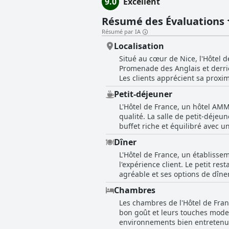
9.0
Excellent
Résumé des Évaluations
Résumé par IA
Localisation
Situé au cœur de Nice, l'Hôtel
Promenade des Anglais et derrièr
Les clients apprécient sa proxi
L'hôtel brille non seulement pou
Petit-déjeuner
vieille ville, animée de boutiqu
L'Hôtel de France, un hôtel AMMI
fluide avec l'aéroport et d'autre
qualité. La salle de petit-déjeu
de France, une rue en partie piétonne,
buffet riche et équilibré avec u
point de départ idéal pour déc
d'orange fraîchement pressé. Le
au musée Masséna ou pour explor
Dîner
proposés, allant des choix sucrés aux choix 
permet un repos paisible au mil
L'Hôtel de France, un établisse
que le petit-déjeuner pourrait b
de manière authentique et conf
l'expérience client. Le petit re
trouvé satisfaisant et bien prép
agréable et ses options de dîne
continentales traditionnelles et
dîner limité, le restaurant sur plac
satisfaits. Le service du petit-
Chambres
dans ses recommandations de re
chaleureuse et son attention aux détails. Le cadre, associé à un environnement tranquille loin de la f
Les chambres de l'Hôtel de Fra
restauration de premier ordre. 
contribue à l'expérience globale
bon goût et leurs touches moder
divers choix de dîners à distanc
AMMI, reste un point fort pour 
environnements bien entretenu
l'hôtel les aide à obtenir des r