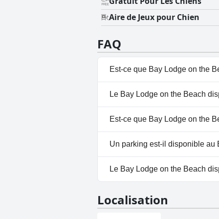
Gratuit Pour Les Chiens
Aire de Jeux pour Chien
FAQ
Est-ce que Bay Lodge on the B
Non, Bay Lodge on the Beach n
Le Bay Lodge on the Beach disp
Non, il n'y a pas de spa à Bay
Est-ce que Bay Lodge on the B
Oui, Bay Lodge on the Beach ac
Un parking est-il disponible a
Accepté
.
Non, il n'y a pas de parking à
Le Bay Lodge on the Beach dispo
Non, Bay Lodge on the Beach n'
Localisation