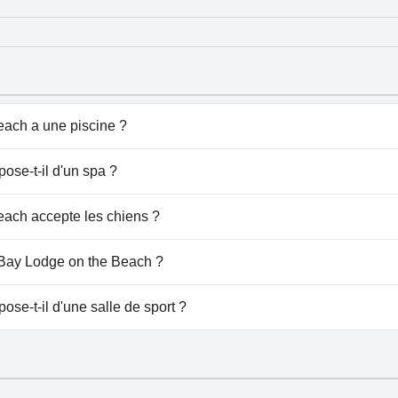
each a une piscine ?
'a pas de piscine.
ose-t-il d'un spa ?
 Lodge on the Beach.
each accepte les chiens ?
cueille les chiens.Pour plus d'informations, lisez les répo
u Bay Lodge on the Beach ?
 Bay Lodge on the Beach.
se-t-il d'une salle de sport ?
a pas de salle de sport.