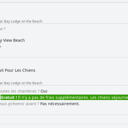
ar Bay Lodge on the Beach
ge ?
y View Beach
e
uit Pour Les Chiens
ar Bay Lodge on the Beach
outes les chambres ?
Oui
Gratuit !
Il n'y a pas de frais supplémentaires. Les chiens séjourn
vous prévenir avant ?
Pas nécessairement.