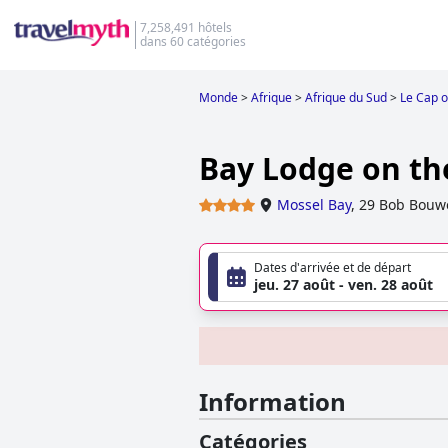
7,258,491 hôtels
dans 60 catégories
Monde
>
Afrique
>
Afrique du Sud
>
Le Cap o
Bay Lodge on th
Mossel Bay
,
29 Bob Bouw
Dates d'arrivée et de départ
jeu. 27 août - ven. 28 août
Information
Catégories