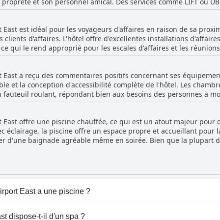
 propreté et son personnel amical. Des services comme LIFT ou UB
nsport. Malgré ses aspects positifs, certains points pourraient être
t souvent décrit comme tiède et il y a eu des cas de réapprovisio
t East est idéal pour les voyageurs d'affaires en raison de sa prox
sure, ce qui indique que des travaux d'entretien sont nécessaires.
ients d'affaires. L'hôtel offre d'excellentes installations d'affaire
ut manquer de certaines commodités, comme un micro-ondes, et
ce qui le rend approprié pour les escales d'affaires et les réunio
 de tout le monde. Le stationnement est disponible, mais il a tendance à être
es, appréciant ses services axés sur les affaires et la qualité de ses
ouvé les options de restauration coûteuses et quelque peu banales. 
alé comme étant non sécurisé, ce qui pourrait être une préoccupati
'ensemble de l'établissement est bien entretenu. Compte tenu de sa cote trois étoiles,
t East a reçu des commentaires positifs concernant ses équipements 
ensemble, l'hôtel répond aux besoins des voyageurs d'affaires à l
t offre une expérience généralement bonne, bien que basique, qui 
e et la conception d'accessibilité complète de l'hôtel. Les chambre
xe associé à d'autres propriétés Hyatt, il reste une option solide po
en fauteuil roulant, répondant bien aux besoins des personnes à mo
e et la disponibilité d'un parking accessible ont également été sou
rtes à accès libre avec cartes. Malgré ces points positifs, certaine
rt East offre une piscine chauffée, ce qui est un atout majeur pou
soulignant que l'accès aux chambres était par ailleurs bon. Dans l
 éclairage, la piscine offre un espace propre et accueillant pour la
 environnement accessible bien conçu pour les clients handicapés.
iter d'une baignade agréable même en soirée. Bien que la plupart 
ffée, l'un d'eux mentionne le contraire, suggérant qu'il pourrait y 
éraux soulignent la commodité et le confort d'avoir une piscine c
rport East a une piscine ?
 East dispose de piscine(s) appartenant à une ou plusieurs 
t dispose-t-il d'un spa ?