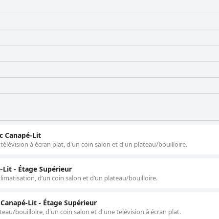
èmes d'entretien mineurs sont minimes par rapport aux impressions g
ment sûr et suffisant, bien qu'il soit assorti de frais supplémentair
parking couvert est appréciée malgré des plaintes occasionnelles 
uites sont particulièrement favorables aux familles, bien qu'il y a
ons dynamiques, ce qui en fait
recherchent des divertissements en soirée. Cependant, il compens
apprécié pour son emplacement
, son personnel amical et ses équipements propres, ce qui en fait
aéroport international de Miami. Des inconvénients mineurs existent
des clients.
c Canapé-Lit
lévision à écran plat, d'un coin salon et d'un plateau/bouilloire.
Lit - Étage Supérieur
matisation, d’un coin salon et d’un plateau/bouilloire.
Canapé-Lit - Étage Supérieur
eau/bouilloire, d'un coin salon et d'une télévision à écran plat.