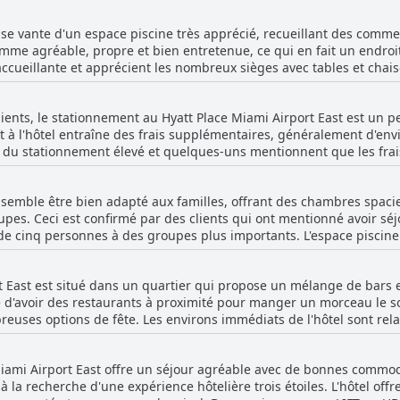
certains clients la considérant comme exceptionnelle et une excelle
de sport a été un point de discorde pour quelques visiteurs, qui ont 
 se vante d'un espace piscine très apprécié, recueillant des commen
 indique que la salle de sport est un atout précieux et bien entr
comme agréable, propre et bien entretenue, ce qui en fait un endroi
ges. De plus, la présence d'une piscine à côté de la salle de sport 
ccueillante et apprécient les nombreux sièges avec tables et chaises
 l'hôtel.
iée, étant suffisamment grande pour une baignade satisfaisante. I
is jusqu'à 22 heures, voire 23 heures, offrant ainsi amplement de t
ients, le stationnement au Hyatt Place Miami Airport East est un p
 propreté et l'entretien de la piscine, notant qu'elle est constam
 à l'hôtel entraîne des frais supplémentaires, généralement d'envir
 les beaux environs et une atmosphère conviviale ont également ét
ût du stationnement élevé et quelques-uns mentionnent que les fr
e, ce qui contribue à l'environnement familial. Cependant, quelques remarques isolées
. Du côté positif, certains commentaires font état d'un stationneme
inconfortablement froide ou petite et soulignent des problèmes oc
onnement couvertes et pratiques. Cependant, il y a aussi des comm
e. Malgré ces quelques inconvénients, le sentiment général indiqu
t semble être bien adapté aux familles, offrant des chambres spaci
fficulté de s'y déplacer. Bien que quelques clients aient noté qu'i
idérablement l'expérience client, offrant une retraite agréable dan
es. Ceci est confirmé par des clients qui ont mentionné avoir séj
éral est de se préparer à des frais de stationnement supplémenta
s de cinq personnes à des groupes plus importants. L'espace piscine
 enfants peuvent s'amuser, et l'atmosphère générale est accueilla
t East est situé dans un quartier qui propose un mélange de bars e
lles et à les accueillir est fréquemment saluée. La présence de gr
 d'avoir des restaurants à proximité pour manger un morceau le soir
tique pour les familles ayant besoin de plus d'espace. Cependant, il y a quelques mentions
euses options de fête. Les environs immédiats de l'hôtel sont rela
omme un besoin de serviettes supplémentaires et des emplacements
journer. Cependant, l'emplacement peut être perçu comme moins idé
es problèmes mineurs, le sentiment général penche vers le fait que
res du sud de la Floride ou à profiter d'une vie nocturne animée. C
ier pour ceux qui privilégient les commodités adaptées aux famille
Miami Airport East offre un séjour agréable avec de bonnes commodi
rons, ce qui ajoute un sentiment d'inconfort à ce cadre par ailleur
 la recherche d'une expérience hôtelière trois étoiles. L'hôtel of
é avec la vie nocturne, les options sont limitées, ce qui en fait un 