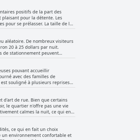
nte installation d'exercice.
fait remarquer qu'elle était petite.
taires positifs de la part des
etenu pour ceux qui cherchent à
t plaisant pour la détente. Les
a ajouté un attrait supplémentaire
 pour se prélasser. La taille de la
l est souligné que l'espace piscine
emps aux clients pour se détendre.
eu aléatoire. De nombreux visiteurs
ment en bon état. Des commodités
on 20 à 25 dollars par nuit.
é mentionnées favorablement. Les
ais de stationnement peuvent
nt ample et sécurisé, et certains
casionnels tels que des gouttes
entaires sur le nombre limité de
e que la piscine du Hyatt Place
euses pouvant accueillir
ls n'ont rencontré aucun problème de
s l'enceinte de l'hôtel.
ourné avec des familles de
ires pendant le séjour.
 est souligné à plusieurs reprises
nte et arrangeante pour les
t d'art de rue. Bien que certains
andes suites et de chambres pouvant
, le quartier n'offre pas une vie
tivement calmes la nuit, ce qui en
 isolés, qui pourraient affecter
al pour ceux qui cherchent à
 l'hôtel est un bon choix pour les
ertains clients ont observé des
s et une atmosphère chaleureuse.
tés, ce qui en fait un choix
s tranquille. Dans l'ensemble, bien
fre un environnement confortable et
choix sobre pour les amateurs de vie