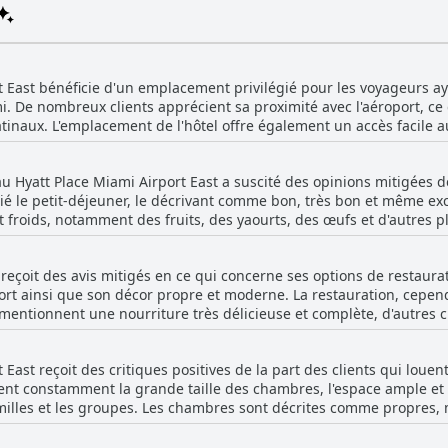
rt East bénéficie d'un emplacement privilégié pour les voyageurs a
i. De nombreux clients apprécient sa proximité avec l'aéroport, ce q
atinaux. L'emplacement de l'hôtel offre également un accès facile a
ui facilite les déplacements dans toute la ville. Malgré certaines 
difficile à trouver, la plupart des visiteurs apprécient son emplace
u Hyatt Place Miami Airport East a suscité des opinions mitigées de 
pulaires de Miami comme Little Havana, Little Haiti et les principales
é le petit-déjeuner, le décrivant comme bon, très bon et même exc
l'emplacement de l'hôtel très pratique, en particulier pour les esca
et froids, notamment des fruits, des yaourts, des œufs et d'autres 
ers diverses attractions de Miami et les centres-villes. L'aspect 
ouvé le petit-déjeuner copieux, délicieux et un excellent moyen de
es et spacieuses et un service attentionné, qui font collectivement
erts, et d'autres soulignant les excellents choix de café et de thé. Cependant, il ex
vilégient la proximité de l'aéroport.
 reçoit des avis mitigés en ce qui concerne ses options de restaurat
sieurs clients ont souligné que le petit-déjeuner manquait souvent 
oport ainsi que son décor propre et moderne. La restauration, cepen
eux qui séjournaient plusieurs jours. Des préoccupations concernant 
entionnent une nourriture très délicieuse et complète, d'autres cr
 aliments froids, ont également été exprimées. L'espace où le peti
x élevés. Les options de dîner sont décrites comme insuffisantes e
etit, ce qui cause des désagréments. De plus, certains clients ont 
nts jetables et même des burgers servis dans des emballages en pl
e, avec des problèmes tels que des tables sales et un réapprovisi
 East reçoit des critiques positives de la part des clients qui louent
un véritable restaurant pleinement opérationnel, notant que la caf
ent constamment la grande taille des chambres, l'espace ample et
ère qu'à un établissement de restauration. De plus, le petit-déjeun
 selon les normes américaines, il fait également face à des critiqu
amilles et les groupes. Les chambres sont décrites comme propres,
peuplé nuise à l'expérience. Dans l'ensemble, bien que la qualité d
s articles et ses défis logistiques.
table et calme, malgré la proximité de l'hôtel avec l'aéroport. 
e d'options de restauration diversifiées et à prix raisonnable ains
reils électroménagers dans la chambre, tels que les mini-réfrigér
l'expérience culinaire moins qu'idéale pour de nombreux clients.