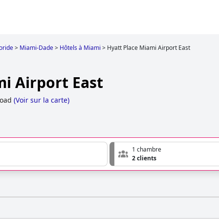
oride
>
Miami-Dade
>
Hôtels à Miami
>
Hyatt Place Miami Airport East
i Airport East
Road
(
Voir sur la carte
)
1 chambre
2 clients