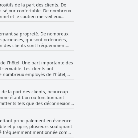
sitifs de la part des clients. De
l'hôtel offre un séjour agréable
un séjour confortable. De nombreux
its confortables. Cependant, les
onnel et le soutien merveilleux
rience client par ailleurs
e qui améliore le confort général des
cernant sa propreté. De nombreux
és sur des matelas endommagés ou
 spacieuses, qui sont ordonnées,
lques points négatifs occasionnels,
ain des clients sont fréquemment
qui contribuent de manière
ent, le personnel d'entretien
 de l'hôtel. Une part importante des
hées et sales, un nettoyage
serviable. Les clients ont
s qui ont séjourné plusieurs jours
e nombreux employés de l'hôtel,
cunes spécifiques en matière
e dans les salles de bain. Malgré
nnant particulièrement le personnel
 impression favorable à de nombreux
 de la part des clients, beaucoup
itée du personnel pour aider avec
comme étant bon ou fonctionnant
ériences
oujours positive pour tous les
rmittents tels que des déconnexions,
s exprimant leur gratitude pour le
 le WiFi était parfois lent, voire non
é ont également été régulièrement
problèmes de connectivité ont été
 mettant principalement en évidence
 expérience Internet satisfaisante.
ble et propre, plusieurs soulignant
bénéficié d'une connexion WiFi fiable
 a été fréquemment mentionnée comme