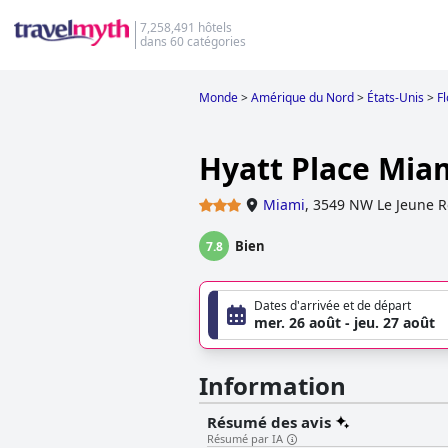
7,258,491 hôtels
dans 60 catégories
Monde
>
Amérique du Nord
>
États-Unis
>
Fl
Hyatt Place Miam
Miami
,
3549 NW Le Jeune 
Bien
7.8
Dates d'arrivée et de départ
mer. 26 août - jeu. 27 août
Information
Résumé des avis
Résumé par IA