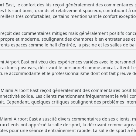
ort East, le confort des lits reçoit généralement des commentaires po
cro-ondes et de services de nettoyage quotidiens. Dans l'ensemble, 
s lits sont bons, grands et relativement spacieux, contribuant à 
lumineuses et bien éclairées, des coins salon substantiels et des l
s oreillers très confortables, certains mentionnant le confort excepti
els et le décor daté sont des inconvénients mineurs dans une expé
rie. Les mentions de lits confortables et propres sont fréquentes, c
st reçoit des commentaires mitigés mais généralement positifs con
anquant de propreté. Il y a également eu des commentaires isol
e propre et moderne, soulignant des chambres bien entretenues et
a nui à l'expérience de sommeil de certains clients. Malgré ces que
rents espaces comme le hall d'entrée, la piscine et les salles de b
nt très positifs, beaucoup appréciant les lits super confortables 
 remarques positives incluent la propreté générale de l'établissem
de sommeil.
nts modernes contribuant à un séjour agréable. Cependant, certains avis indiquent une
mi Airport East ont vécu des expériences variées avec le personnel
de nettoyage de l'hôtel. Des problèmes tels que des moquettes tac
ctions positives, décrivant le personnel comme amical, attentif et 
 problèmes occasionnels de fourmis ont été mentionnés. Les client
ature accommodante et le professionnalisme dont ont fait preuve d
ient pas nettoyées quotidiennement et certains ont signalé des la
et leur attitude courtoise. Cependant, il existe des critiques notables dans les
serviettes sales, des tables non nettoyées et une odeur persistant
ont signalé des cas de service désagréable ou indifférent, mentio
érale de propreté, en particulier dans les zones clés, laisse une
e Miami Airport East reçoit généralement des commentaires positifs
entaires ont exprimé des inquiétudes quant à la disponibilité lim
onnectivité solide. Les clients mentionnent fréquemment le WiFi 
 conduit à un sentiment d'être ignoré ou laissé sans surveillance. Malgré ces exp
yage pourraient être améliorées afin de garantir une expérience t
tuit. Cependant, quelques critiques soulignent des problèmes inte
 penche vers une vision positive du personnel, de nombreux client
icultés avec la connectivité initiale. Certains clients ont signalé que
rni. La gentillesse du personnel et l'attention portée à la propret
casionnelles de plusieurs jours. Malgré ces petits problèmes, les 
sphère généralement chaleureuse et accueillante à l'hôtel.
e Miami Airport East a suscité divers commentaires de ses clients,
 et manuellement, montrant les efforts de l'hôtel pour assurer une
ux clients ont apprécié la salle de sport, la décrivant comme agréa
t des domaines à améliorer, la majorité des clients semblent avoir 
nibles pour une séance d'entraînement rapide. La salle de sport