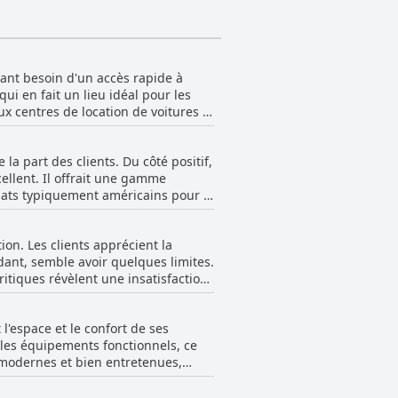
yant besoin d'un accès rapide à
ui en fait un lieu idéal pour les
ux centres de location de voitures et
critiques décrivant le quartier comme
ment stratégique, soulignant la
la part des clients. Du côté positif,
 destinations de shopping. Dans
ellent. Il offrait une gamme
les ou les courts séjours,
plats typiquement américains pour le
pratique de l'emplacement est encore
 commencer la journée, quelques-uns
 de l'Hyatt Place Miami Airport East
iste des
ion. Les clients apprécient la
de variété et avait tendance à être
dant, semble avoir quelques limites.
la qualité de certains articles,
itiques révèlent une insatisfaction
t-déjeuner est servi a fréquemment
t manquant de variété, certains
estimé que la logistique du petit-
astique. Plusieurs clients ont
onnement lent des articles
 l'espace et le confort de ses
étéria sur place ressemblait plus à
 les équipements fonctionnels, ce
er est loué pour ses offres
es pour sa variété limitée, son
 modernes et bien entretenues,
e la nourriture puisse parfois
De nombreux commentaires apprécient
i que l'absence d'un restaurant
ateurs et les cafetières, bien que