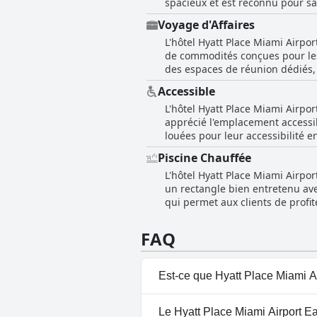
spacieux et est reconnu pour sa
nocturne.
améliore la commodité pour les clients qui ont besoin de tra
Voyage d'Affaires
améliorés. Le petit-déjeuner es
L'hôtel Hyatt Place Miami Airpor
couloirs montrent des signes d'u
de commodités conçues pour les cl
l'aménagement des chambres pe
des espaces de réunion dédiés, 
identiques, ce qui pourrait ne pas répondre aux attentes
fréquentent cet hôtel trois étoil
cher, et certains clients ont tr
Accessible
de noter que le WiFi a été sign
de nettoyage est considéré positivement et l
L'hôtel Hyatt Place Miami Airpor
informations sensibles. Dans l'
l'Hyatt Place Miami Airport Eas
apprécié l'emplacement accessibl
d'efficacité.
qu'il n'offre peut-être pas le lu
louées pour leur accessibilité 
pratique du hall au premier étag
Piscine Chauffée
un accès sécurisé grâce à des po
L'hôtel Hyatt Place Miami Airpo
manque d'options de transport, 
un rectangle bien entretenu avec
Airport East semblait offrir un
qui permet aux clients de prof
disponibilité de la piscine chau
Néanmoins, les commentaires gén
FAQ
Est-ce que Hyatt Place Miami Ai
Oui, Hyatt Place Miami Airport
Le Hyatt Place Miami Airport Eas