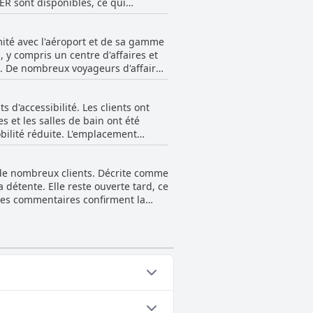
ER sont disponibles, ce qui
nnement manquant le matin. Les
imité avec l'aéroport et de sa gamme
 De plus, les clients ont noté que
s, y compris un centre d'affaires et
 que certaines chambres sont
ns. De nombreux voyageurs d'affaires
 installations. Cependant, il convient
Malgré ces inconvénients, le service
on pour ceux qui traitent des
d'accessibilité. Les clients ont
a recherche de commodité et
correspond à sa catégorie. Bien
s et les salles de bain ont été
ur un séjour confortable et pratique.
bilité réduite. L'emplacement
lignés. De plus, le bâtiment offrait
s critiques ont mentionné le
r de nombreux clients. Décrite comme
'ensemble, l'hôtel Hyatt Place Miami
 détente. Elle reste ouverte tard, ce
des commentaires confirment la
avoir des divergences occasionnelles.
hauffée à l'hôtel.
des catégories suivantes :