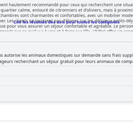
nt hautement recommandé pour ceux qui recherchent une situation 
 quartier calme, entouré de citronniers et d'oliviers, mais à proximi
s chambres sont charmantes et confortables, avec un mobilier mode
er. Les clients ne tarissent pas d'éloges sur les délicieux petits-d
Lire les résumés des avis pour toutes les catégories
asse pour vous assurer un séjour confortable et agréable. Le perso
nseils sur ce qu'il y a à voir et à faire sur l'île. L'hôtel offre un rap
ucture bien entretenue. Dans l'ensemble, le Katerina Rooms est un
s touristiques.
s autorise les animaux domestiques sur demande sans frais supplé
yageurs recherchant un séjour gratuit pour leurs animaux de comp