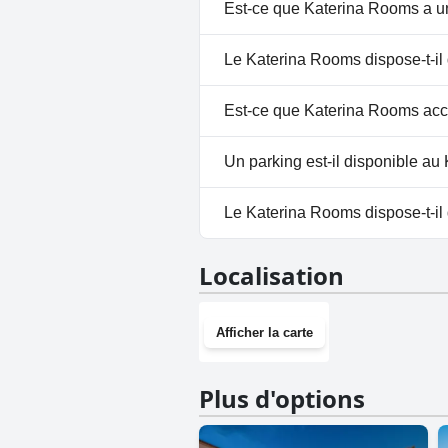
Est-ce que Katerina Rooms a u
Non, Katerina Rooms n'a pas d
Le Katerina Rooms dispose-t-il 
Non, il n'y a pas de spa à Kat
Est-ce que Katerina Rooms acc
Non, Katerina Rooms n'accepte
Un parking est-il disponible a
Non, il n'y a pas de parking à
Le Katerina Rooms dispose-t-il 
Non, Katerina Rooms n'a pas de
Localisation
Afficher la carte
Plus d'options