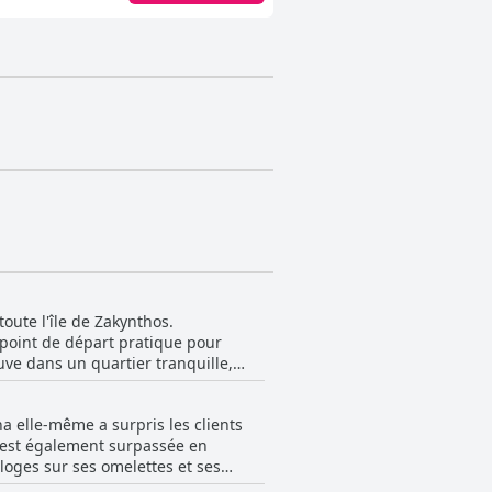
oute l'île de Zakynthos.
 point de départ pratique pour
rouve dans un quartier tranquille,
t. Le propriétaire est également
restaurants sont accessibles à pied.
a elle-même a surpris les clients
que certains clients aient trouvé
 s'est également surpassée en
position stratégique qui permet de
éloges sur ses omelettes et ses
 un quartier très agréable et
din. L'hospitalité et la chaleur de
nt choix pour ceux qui recherchent