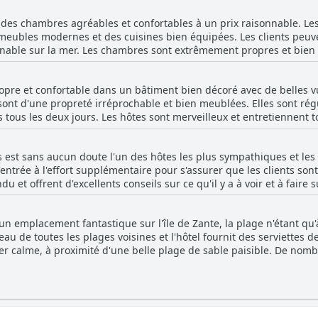
gâtant les clients avec des œufs, des gâteaux et des fruits offerts 
 foules touristiques, tout en étant suffisamment central pour profiter
des chambres agréables et confortables à un prix raisonnable. Les
prenable et au confort des chambres, a fait de ce séjour au Kater
ubles modernes et des cuisines bien équipées. Les clients peuvent
nable sur la mer. Les chambres sont extrêmement propres et bien r
ité sont disponibles dans les chambres et les hôtes offrent un dé
nes chambres donnent sur la rue et peuvent subir le bruit des véhi
opre et confortable dans un bâtiment bien décoré avec de belles v
un jardin et offrent un séjour tranquille. Les hôtes sont merveille
nt d'une propreté irréprochable et bien meublées. Elles sont rég
 changent les serviettes et font le plein de thé et de café tous les 
s tous les deux jours. Les hôtes sont merveilleux et entretiennent
 moderne avec des appartements spacieux et bien entretenus, for
les chambres et le réapprovisionnement quotidien en thé et en ca
ez pour un court ou un long voyage, les chambres spacieuses et r
est sans aucun doute l'un des hôtes les plus sympathiques et les p
itement propre.
'entrée à l'effort supplémentaire pour s'assurer que les clients sont à
u et offrent d'excellents conseils sur ce qu'il y a à voir et à faire s
tillesse incroyable et toujours disponibles pour aider les clients. Il
ez une tante attentionnée et aimante. Et pour couronner le tout, il
un emplacement fantastique sur l'île de Zante, la plage n'étant qu
ant que les clients les considèrent comme les meilleurs hôtes qu'il
'eau de toutes les plages voisines et l'hôtel fournit des serviettes d
vités ou d'une simple tasse de café, Katerina et Takis sont toujour
er calme, à proximité d'une belle plage de sable paisible. De nom
lleur séjour possible.
clients apprécient l'emplacement pratique de l'hôtel dans le centre 
lent choix pour les clients qui recherchent des vacances relaxante