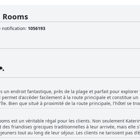
a Rooms
 notification
:
1056193
 un endroit fantastique, près de la plage et parfait pour explorer t
l permet d'accéder facilement à la route principale et constitue un
 l'île. Bien que situé à proximité de la route principale, l'hôtel se t
iers, ce qui permet de profiter d'un environnement calme et relaxan
 L'hôtel est situé non loin de la ville de Zakynthos et de nombreux 
ooms est un véritable régal pour les clients. Non seulement Katerin
ximité de belles plages offrant une vue imprenable sur la mer. Bien 
 des friandises grecques traditionnelles à leur arrivée, mais elle
 hors des sentiers battus, la majorité d'entre eux ont apprécié la 
jeuners tout au long de leur séjour. Les clients ne tarissent pas d'
en une heure de voiture au maximum. L'hôtel lui-même est situé dans
ates cultivées à la maison et même les citrons et les oranges du jar
ique sur la mer. Dans l'ensemble, le Katerina Rooms est un excelle