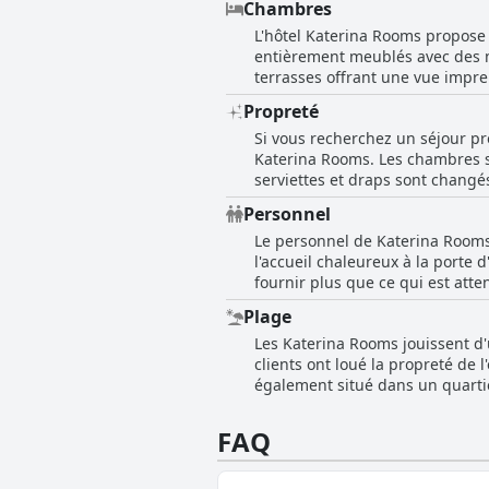
Chambres
Katerina se sont manifestées en 
un endroit paisible à l'écart des
L'hôtel Katerina Rooms propose 
déjeuner, combinée à la vue im
entièrement meublés avec des me
terrasses offrant une vue impre
Des produits de première nécess
Propreté
réfrigérateur. Alors que certai
Si vous recherchez un séjour pr
situées à l'arrière donnent sur 
Katerina Rooms. Les chambres so
état de propreté impeccable. Ils
serviettes et draps sont changé
Rooms est une belle structure
photos représentent fidèlement 
confortable et agréable.
Personnel
confortable. Que vous séjourni
Le personnel de Katerina Rooms 
hébergement étonnant et parfa
l'accueil chaleureux à la porte d
fournir plus que ce qui est attend
et son fils Takis, sont d'une gen
Plage
ont l'impression de séjourner ch
Les Katerina Rooms jouissent d'
inégalé. Il n'est donc pas étonn
clients ont loué la propreté de l
besoin de recommandations d'acti
également situé dans un quarti
ouvert, pour vous assurer le mei
superbes vues sur la mer et les 
chambres Katerina sont un excel
FAQ