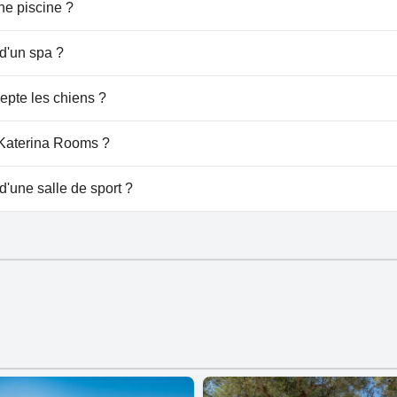
ne piscine ?
e piscine.
d'un spa ?
erina Rooms.
epte les chiens ?
 pas les chiens.
u Katerina Rooms ?
 Katerina Rooms.
d'une salle de sport ?
 salle de sport.