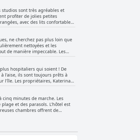
chaque jour. L'expérience du petit-
 de toutes les attractions de l'île.
 studios sont très agréables et
ina Rooms un moment inoubliable.
 profiter de jolies petites
angées, avec des lits confortables.
licieux gâteau de bienvenue dans le
cules qui passent, les chambres
ues, ne cherchez pas plus loin que
ux et gardent les chambres dans un
ulièrement nettoyées et les
jours. Dans l'ensemble, Katerina
 tout de manière impeccable. Les
tement recommandée pour un séjour
fé ajoute à l'atmosphère propre et
écemment rénovées constituent un
lus hospitaliers qui soient ! De
 l'aise, ils sont toujours prêts à
ur l'île. Les propriétaires, Katerina
s sont si adorables que les clients
s offrent un rapport qualité-prix
'à cinq minutes de marche. Les
s aient jamais eus. Que vous ayez
e plage et des parasols. L'hôtel est
s là, avec leur sourire et leur cœur
breuses chambres offrent de
de l'île. Dans l'ensemble, les
s à la plage.