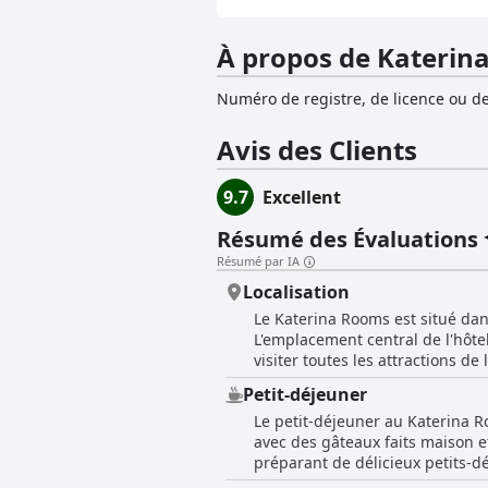
À propos de Katerin
Numéro de registre, de licence ou de
Avis des Clients
9.7
Excellent
Résumé des Évaluations
Résumé par IA
Localisation
Le Katerina Rooms est situé dans
L'emplacement central de l'hôte
visiter toutes les attractions de
entouré de citronniers et d'oliv
Petit-déjeuner
très sympathique et accueillant.
Le petit-déjeuner au Katerina R
De plus, l'hôtel se trouve à pro
avec des gâteaux faits maison et
l'emplacement un peu éloigné et
préparant de délicieux petits-dé
visiter tous les coins de l'île 
ingrédients frais, comme les tom
tranquille, avec une vue magnif