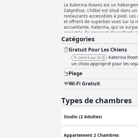
Le Katerina Rooms est un hébergeme
Zakynthos. L'hôtel est situé dans un
restaurants accessibles à pied. Le
et offrent de superbes vues sur la m
accueillante, Katerina, qui se surp
serviable, fournissant d'excellents co
Catégories
apprécié pour sa propreté et sa str
relaxantes à la plage, loin des foule
Gratuit Pour Les Chiens
Katerina Room
Généré par IA
un choix approprié pour les vo
Plage
Wi-Fi Gratuit
Types de chambres
Studio (2 Adultes)
Appartement 2 Chambres