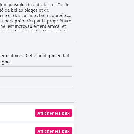
paisible et centrale sur l'île de
té de belles plages et de
rne et des cuisines bien équipées,
éjeuners préparés par la propriétaire
nnel est incroyablement amical et
port qualité-prix inégalé et est très
 excellent choix pour des vacances
mentaires. Cette politique en fait
agnie.
Afficher les prix
Afficher les prix