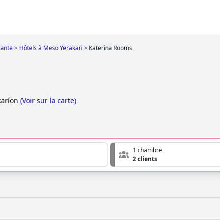
Zante
>
Hôtels à Meso Yerakari
>
Katerina Rooms
aríon
(
Voir sur la carte
)
1 chambre
2 clients