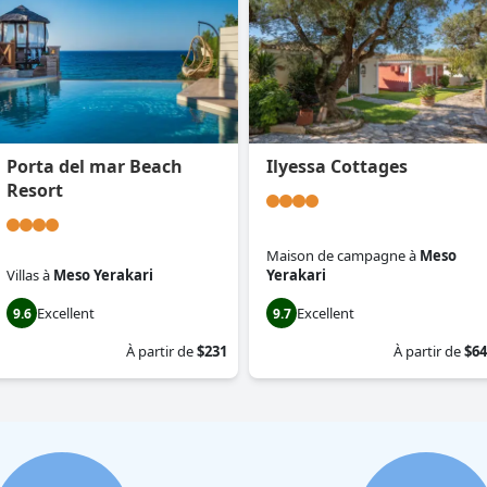
Porta del mar Beach
Ilyessa Cottages
Resort
Maison de campagne
à
Meso
Villas
à
Meso Yerakari
Yerakari
Excellent
Excellent
9.6
9.7
À partir de
$231
À partir de
$64