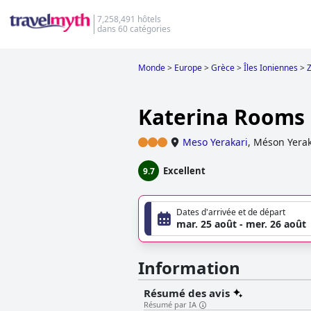
7,258,491 hôtels
dans 60 catégories
Monde
>
Europe
>
Grèce
>
Îles Ioniennes
>
Katerina Rooms
Meso Yerakari
,
Méson Yerak
Excellent
9.7
Dates d'arrivée et de départ
mar. 25 août - mer. 26 août
Information
Résumé des avis
Résumé par IA