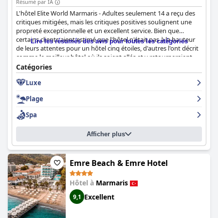
Résumé par IA
L'hôtel Elite World Marmaris - Adultes seulement 14 a reçu des
critiques mitigées, mais les critiques positives soulignent une
propreté exceptionnelle et un excellent service. Bien que
certains clients aient estimé que l'hôtel n'était pas à la hauteur
Lire les résumés des avis pour toutes les catégories
de leurs attentes pour un hôtel cinq étoiles, d'autres l'ont décrit
comme le meilleur hôtel où ils soient allés et y retourneraient.
Certains clients ont trouvé les chambres petites pour un hôtel
Catégories
cinq étoiles, mais d'autres ont estimé qu'il s'agissait d'un bon
Luxe
hôtel quatre étoiles avec les installations et services
correspondants. Malgré des opinions divergentes, la propreté
Plage
et le service de l'hôtel ont été couramment salués par les clients.
Spa
Afficher plus
Emre Beach & Emre Hotel
Hôtel à
Marmaris
Excellent
9,1