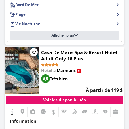
Bord De Mer
Plage
Vie Nocturne
Afficher plus
Casa De Maris Spa & Resort Hotel
Adult Only 16 Plus
Hôtel à
Marmaris
Très bien
8,5
À partir de 119 $
Voir les disponibilités
$
Information