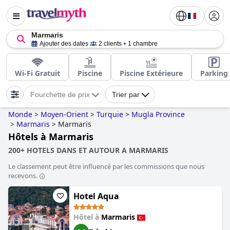
Marmaris
Ajouter des dates
2 clients
1 chambre
Wi-Fi Gratuit
Piscine
Piscine Extérieure
Parking
Fourchette de prix
Trier par
Monde
>
Moyen-Orient
>
Turquie
>
Mugla Province
>
Marmaris
>
Marmaris
Hôtels à Marmaris
200+ HOTELS DANS ET AUTOUR A MARMARIS
Le classement peut être influencé par les commissions que nous
recevons.
Hotel Aqua
Hôtel à
Marmaris