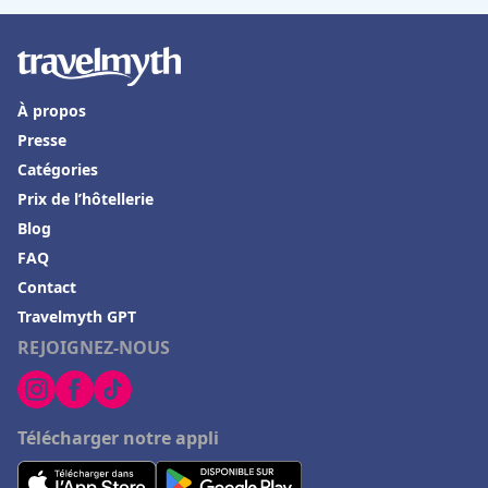
Hôtels à Sydney
Hôtels à Pornic
Hôtels à Feurs
À propos
Hôtels à Pas de la Casa
Presse
Hôtels en Sardaigne
Catégories
Prix de l’hôtellerie
Hôtels dans le Haut-Rhin
Blog
Hôtels à Bari
FAQ
Hôtels à Elbeuf
Contact
Hôtels à Bellagio
Travelmyth GPT
REJOIGNEZ-NOUS
Hôtels en Croatie
Hôtels au Pays basque
Hôtels à Romorantin Lanthenay
Télécharger notre appli
Hôtels à Pontaillac