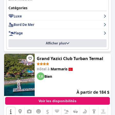
Catégories
Luxe
Bord De Mer
Plage
Afficher plus
Grand Yazici Club Turban Termal
Hôtel à
Marmaris
Bien
7,0
À partir de 184 $
Voir les disponibilités
$