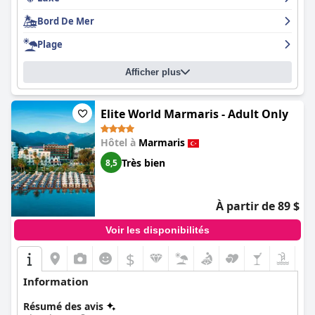
l'Hôtel Aqua.
Bord De Mer
Plage
Afficher plus
Elite World Marmaris - Adult Only
Hôtel à
Marmaris
Très bien
8,5
À partir de 89 $
Voir les disponibilités
$
Information
Résumé des avis