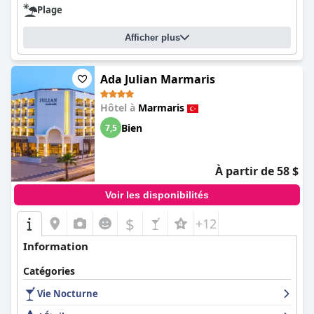
Plage
Afficher plus
Ada Julian Marmaris
Hôtel à
Marmaris
Bien
7,5
À partir de 58 $
Voir les disponibilités
$
+12
Information
Catégories
Vie Nocturne