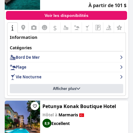
À partir de 101 $
Voir les disponibilités
$
Information
Catégories
Bord De Mer
Plage
Vie Nocturne
Afficher plus
Petunya Konak Boutique Hotel
Hôtel à
Marmaris
Excellent
8,9