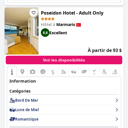
Poseidon Hotel - Adult Only
Hôtel à
Marmaris
Excellent
8,8
À partir de 93 $
Voir les disponibilités
$
Information
Catégories
Bord De Mer
Lune de Miel
Romantique