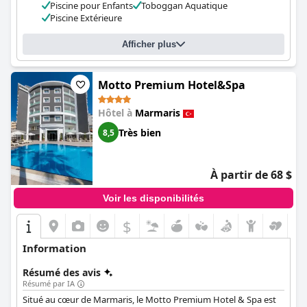
Piscine pour Enfants
Toboggan Aquatique
Piscine Extérieure
Afficher plus
Motto Premium Hotel&Spa
Hôtel à
Marmaris
Très bien
8,5
À partir de 68 $
Voir les disponibilités
$
Information
Résumé des avis
Résumé par IA
Situé au cœur de Marmaris, le Motto Premium Hotel & Spa est