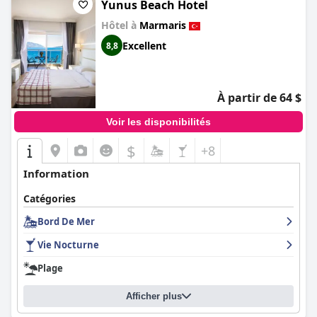
Yunus Beach Hotel
Hôtel à
Marmaris
Excellent
8,8
À partir de 64 $
Voir les disponibilités
$
+8
Information
Catégories
Bord De Mer
Vie Nocturne
Plage
Afficher plus