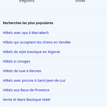
Régions
Villes
Hôtels à Avignon
Hôtels à Dubaï
Hôtels en Savoie
Recherches les plus populaires
Hôtels à Manhattan
Hôtels avec spa à Marrakech
Hôtels à Marbella
Hôtels qui acceptent les chiens en Vendée
Hôtels à Noisy-le-Sec
Hôtels de style boutique en Algarve
Hôtels à Saint-Martin-de-Belleville
Hôtels à Limoges
Hôtels à Chamonix-Mont-Blanc
Hôtels à Los Angeles
Hôtels de luxe à Rennes
Hôtels à Genève
Hôtels avec piscine à Saint-Jean-de-Luz
Hôtels à Mykonos
Hôtels aux Baux-de-Provence
Hôtels à Yssingeaux
Verde Al Mare Boutique Hotel
Hôtels à Drancy