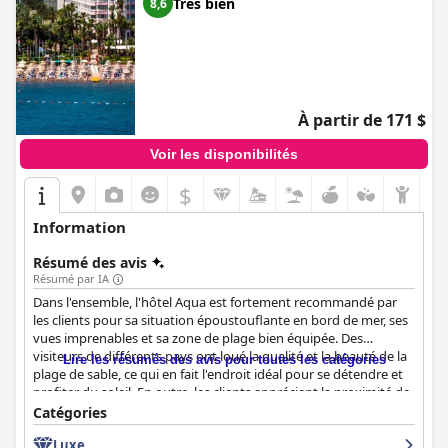
Très bien
8,6
À partir de 171 $
Voir les disponibilités
$
Information
Résumé des avis
Résumé par IA
Dans l'ensemble, l'hôtel Aqua est fortement recommandé par
les clients pour sa situation époustouflante en bord de mer, ses
vues imprenables et sa zone de plage bien équipée. Des
visiteurs de différents pays ont loué la qualité et la beauté de la
Lire les résumés des avis pour toutes les catégories
plage de sable, ce qui en fait l'endroit idéal pour se détendre et
profiter du soleil. En outre, les clients apprécient la proximité de
l'eau et les confortables chaises longues et parasols mis à leur
Catégories
disposition. Si vous cherchez un hôtel en bord de mer avec un
Luxe
plaj, пляж et חוף impressionnant, ne cherchez pas plus loin que