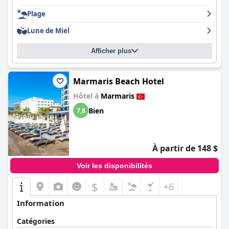
Plage
Lune de Miel
Afficher plus
Marmaris Beach Hotel
Hôtel à
Marmaris
Bien
7,8
À partir de 148 $
Voir les disponibilités
$
+6
Information
Catégories