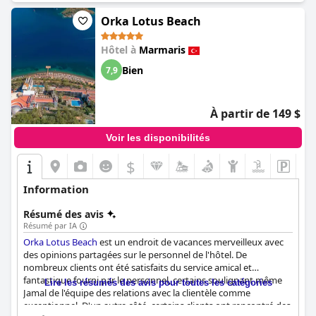
Orka Lotus Beach
Hôtel à
Marmaris
Bien
7,9
À partir de 149 $
Voir les disponibilités
$
Information
Résumé des avis
Résumé par IA
Orka Lotus Beach
est un endroit de vacances merveilleux avec
des opinions partagées sur le personnel de l'hôtel. De
nombreux clients ont été satisfaits du service amical et
fantastique fourni par le personnel, certains soulignant même
Lire les résumés des avis pour toutes les catégories
Jamal de l'équipe des relations avec la clientèle comme
exceptionnel. D'un autre côté, certains clients ont rencontré des