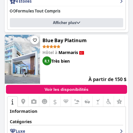
4 Étoiles
Formules Tout Compris
Afficher plus
Blue Bay Platinum
Hôtel à
Marmaris
Très bien
8,1
À partir de 150 $
Voir les disponibilités
$
Information
Catégories
Luxe