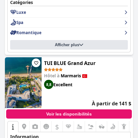
Catégories
Luxe
Spa
Romantique
Afficher plus
TUI BLUE Grand Azur
Hôtel à
Marmaris
Excellent
8,8
À partir de 141 $
Voir les disponibilités
$
Information