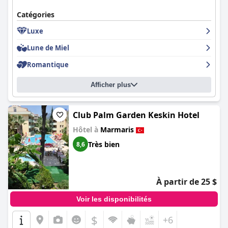
Catégories
Luxe
Lune de Miel
Romantique
Afficher plus
Club Palm Garden Keskin Hotel
Hôtel à
Marmaris
Très bien
8,6
À partir de 25 $
Voir les disponibilités
$
+6