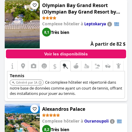
Olympian Bay Grand Resort
(Olympian Bay Grand Resort by
Anayia All Inclusive Resorts)
Complexe hôtelier à
Leptokarya
Très bien
8,1
À partir de 82 $
Voir les disponibilités
$
Tennis
Ce complexe hôtelier est répertorié dans
Généré par IA
notre base de données comme ayant un court de tennis, offrant
des installations pour jouer au tennis.
Alexandros Palace
Complexe hôtelier à
Ouranoupoli
Très bien
8,2