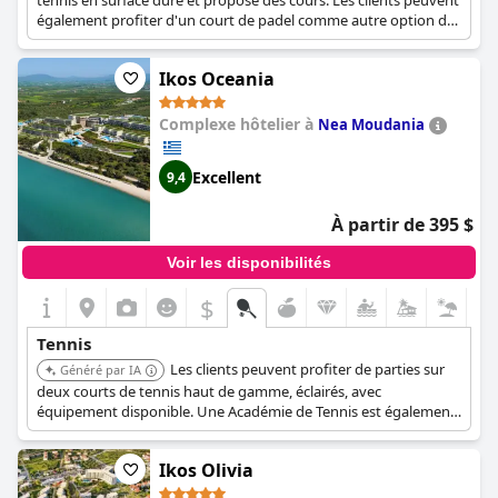
tennis en surface dure et propose des cours. Les clients peuvent
également profiter d'un court de padel comme autre option de
sport de raquette.
Ikos Oceania
Complexe hôtelier à
Nea Moudania
Excellent
9,4
À partir de 395 $
Voir les disponibilités
$
Tennis
Les clients peuvent profiter de parties sur
Généré par IA
deux courts de tennis haut de gamme, éclairés, avec
équipement disponible. Une Académie de Tennis est également
disponible pour ceux qui recherchent un entraînement
professionnel (moyennant des frais supplémentaires).
Ikos Olivia