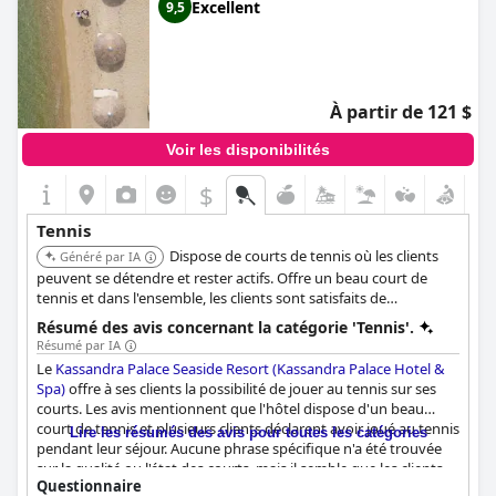
Excellent
9,5
À partir de 121 $
Voir les disponibilités
$
Tennis
Dispose de courts de tennis où les clients
Généré par IA
peuvent se détendre et rester actifs. Offre un beau court de
tennis et dans l'ensemble, les clients sont satisfaits de
l'opportunité de jouer au tennis à l'hôtel.
Résumé des avis concernant la catégorie 'Tennis'.
Résumé par IA
Le
Kassandra Palace Seaside Resort (Kassandra Palace Hotel &
Spa)
offre à ses clients la possibilité de jouer au tennis sur ses
courts. Les avis mentionnent que l'hôtel dispose d'un beau
court de tennis et plusieurs clients déclarent avoir joué au tennis
Lire les résumés des avis pour toutes les catégories
pendant leur séjour. Aucune phrase spécifique n'a été trouvée
sur la qualité ou l'état des courts, mais il semble que les clients
Questionnaire
soient globalement satisfaits de la possibilité de jouer au tennis