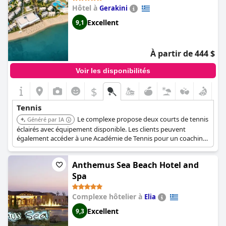
Hôtel à
Gerakini
Excellent
9,1
À partir de 444 $
Voir les disponibilités
$
Tennis
Le complexe propose deux courts de tennis
Généré par IA
éclairés avec équipement disponible. Les clients peuvent
également accéder à une Académie de Tennis pour un coaching
professionnel (moyennant un supplément).
Anthemus Sea Beach Hotel and
Spa
Complexe hôtelier à
Elia
Excellent
9,3