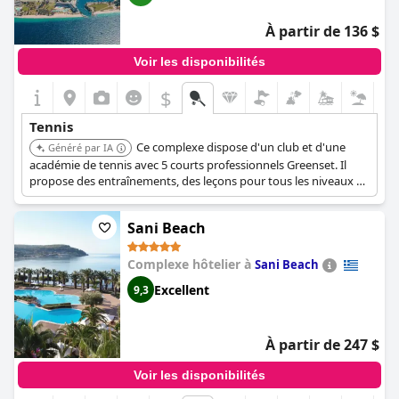
À partir de 136 $
Voir les disponibilités
$
Tennis
Ce complexe dispose d'un club et d'une
Généré par IA
académie de tennis avec 5 courts professionnels Greenset. Il
propose des entraînements, des leçons pour tous les niveaux et
âges, la location et la vente de raquettes, et organise des
tournois.
Sani Beach
Complexe hôtelier à
Sani Beach
Excellent
9,3
À partir de 247 $
Voir les disponibilités