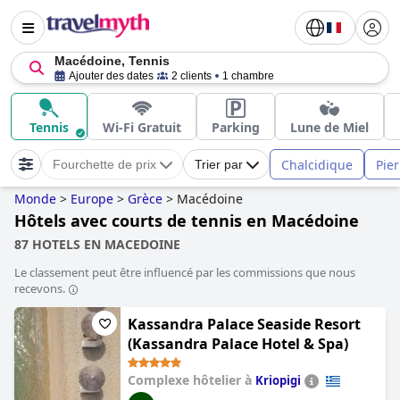
Macédoine, Tennis
Ajouter des dates
2 clients
1 chambre
Tennis
Wi-Fi Gratuit
Parking
Lune de Miel
Chalcidique
Pier
Fourchette de prix
Trier par
Monde
>
Europe
>
Grèce
>
Macédoine
Hôtels avec courts de tennis en Macédoine
87 HOTELS EN MACEDOINE
Le classement peut être influencé par les commissions que nous
recevons.
Kassandra Palace Seaside Resort
(Kassandra Palace Hotel & Spa)
Complexe hôtelier à
Kriopigi