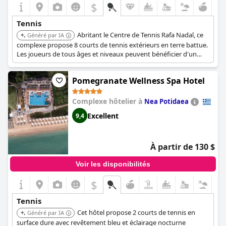
$
Tennis
Abritant le Centre de Tennis Rafa Nadal, ce
Généré par IA
complexe propose 8 courts de tennis extérieurs en terre battue.
Les joueurs de tous âges et niveaux peuvent bénéficier d'un
entraînement et participer à des programmes basés sur les
méthodes d'entraînement de Nadal. La location d'équipement
Pomegranate Wellness Spa Hotel
et l'éclairage sont disponibles.
Complexe hôtelier à
Nea Potidaea
Excellent
9,4
À partir de 130 $
Voir les disponibilités
$
Tennis
Cet hôtel propose 2 courts de tennis en
Généré par IA
surface dure avec revêtement bleu et éclairage nocturne