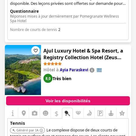
disponible. Des leçons privées sont offertes sur demande pour
tous les âges et niveaux. Un court de padel est également
Questionnaire
disponible.
Réponses mises à jour dernièrement par Pomegranate Wellness
Spa Hotel
Nombre de courts de tennis
2
Ajul Luxury Hotel & Spa Resort, a
Registry Collection Hotel (Zeus
Eleva Ajul)
Hôtel à
Ayia Paraskevi
Très bien
8,0
Voir les disponibilités
$
Tennis
Le complexe dispose de deux courts de
Généré par IA