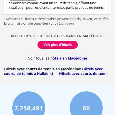
de données comme ayant un court de tennis, offrant une
installation pour les clients intéressés par la pratique du tennis.
*Des taxes ou frais supplémentaires peuvent s'appliquer. Veuillez vérifier
le prix final avant de compléter votre réservation.
AFFICHER 1-20 SUR 87 HOTELS DANS EN MACEDOINE
Voir plus d'hôtels
Voir tous les
hôtels en Macédoine
Hôtels avec courts de tennis en Macédoine
:
Hôtels avec
courts de tennis à Halkidiki
|
Hôtels avec courts de tennis
à Pieria
|
Hôtels avec courts de tennis à
Thessalonique
|
Hôtels avec courts de tennis à
Kavala
|
Hôtels avec courts de tennis à Kastoria
|
Hôtels
avec courts de tennis dans Drama
|
Hôtels avec courts de
tennis à Florina
|
Hôtels avec courts de tennis à
Kozani
|
Hôtels avec courts de tennis à Imathia
|
Hôtels
avec courts de tennis à Pella
|
Hôtels avec courts de tennis
7,258,491
60
à Serres