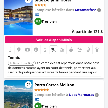
Blue Dolphin Hotel
Complexe hôtelier dans
Métamorfose
Très bien
8,3
À partir de 121 $
Voir les disponibilités
$
Tennis
Ce complexe est répertorié dans notre base
Généré par IA
de données comme ayant un court de tennis, permettant aux
clients de pratiquer des activités de tennis pendant leur séjour.
Porto Carras Meliton
Complexe hôtelier à
Neos Marmaras
Très bien
8,5