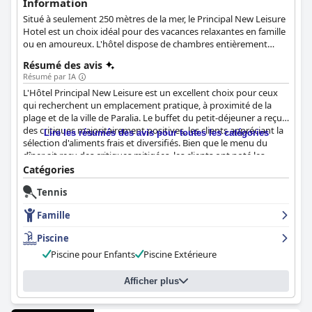
Information
Situé à seulement 250 mètres de la mer, le Principal New Leisure
Hotel est un choix idéal pour des vacances relaxantes en famille
ou en amoureux. L'hôtel dispose de chambres entièrement
équipées, d'une piscine extérieure avec un bar, d'une connexion
Résumé des avis
Wi-Fi gratuite et de bien d'autres équipements et installations
Résumé par IA
qui satisferont tous les clients.
L'Hôtel Principal New Leisure est un excellent choix pour ceux
qui recherchent un emplacement pratique, à proximité de la
plage et de la ville de Paralia. Le buffet du petit-déjeuner a reçu
des critiques majoritairement positives, les clients appréciant la
Lire les résumés des avis pour toutes les catégories
sélection d'aliments frais et diversifiés. Bien que le menu du
dîner ait reçu des critiques mitigées, les clients ont noté les
portions généreuses et les repas bien préparés. Les chambres
Catégories
ont été décrites comme confortables et spacieuses, avec un
Tennis
service de ménage quotidien. La propreté de l'hôtel a été très
appréciée par les clients, beaucoup commentant l'élégance des
Famille
chambres et des salles de bains. Le personnel a été décrit
comme amical, arrangeant et disposé à se surpasser pour que
Piscine
les clients se sentent à l'aise. La piscine a également été très
Piscine pour Enfants
Piscine Extérieure
appréciée pour sa propreté et son magnifique jardin. L'hôtel est
un excellent choix pour les familles avec de jeunes enfants, avec
des chambres triples spacieuses et une atmosphère chaleureuse
Afficher plus
et accueillante. Dans l'ensemble, les clients ont apprécié leur
séjour à l'Hôtel Principal New Leisure et ont apprécié les normes