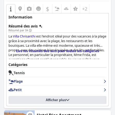
$
+2
Information
Résumé des avis
Résumé par IA
La
Villa Chrisanthi
est l'endroit idéal pour des vacances à la plage
grâce à sa proximité avec la plage, les restaurants et les
boutiques. La villa elle-même est moderne, spacieuse et très
propre, avec des cuisines bien équipées et des lits confortables.
Lire les résumés des avis pour toutes les catégories
Le personnel, en particulier la propriétaire, Mme Frida, est
exceptionnellement gentil et serviable, toujours prêt à vous
aider pour tout ce dont vous avez besoin. L'emplacement est
Catégories
calme et paisible, ce qui en fait un endroit idéal pour se détendre
Tennis
et se ressourcer. Malgré un commentaire mettant en garde les
familles avec de jeunes enfants, la plupart des critiques vantent
Plage
la proximité de la villa avec la plage de Leptokaria et d'autres
destinations à proximité. Dans l'ensemble, la
Villa Chrisanthi
est
Petit
fortement recommandée pour ceux qui recherchent une
atmosphère chaleureuse et accueillante et une escapade à la
Afficher plus
plage parfaite.