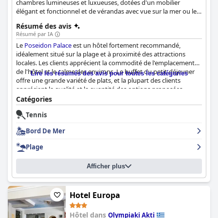
chambres lumineuses et luxueuses, dotées d'un mobilier
élégant et fonctionnel et de vérandas avec vue sur la mer ou le
mont Olympe.
Résumé des avis
Résumé par IA
Le
Poseidon Palace
est un hôtel fortement recommandé,
idéalement situé sur la plage et à proximité des attractions
locales. Les clients apprécient la commodité de l'emplacement
de l'hôtel et le calme des environs. Le buffet du petit-déjeuner
Lire les résumés des avis pour toutes les catégories
offre une grande variété de plats, et la plupart des clients
apprécient la qualité et la quantité des options proposées.
L'hôtel est fier de maintenir un niveau de propreté impeccable,
Catégories
avec un service de ménage quotidien garantissant le confort
Tennis
des clients. Le personnel du
Poseidon Palace
a dépassé les
attentes des clients grâce à son attitude amicale et serviable,
Bord De Mer
offrant un service client parfait. Dans l'ensemble, les clients ont
commenté que le personnel avait rendu leur séjour au
Poseidon
Plage
Palace
une expérience inoubliable.
Afficher plus
Hotel Europa
Hôtel dans
Olympiaki Akti