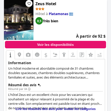
élevées de propreté et l'excellent service.
Zeus Hotel
Hôtel à
Platamonas
Très bien
8,5
À partir de 92 $
Voir les disponibilités
$
+4
Information
Un hôtel moderne et abordable composé de 31 chambres
doubles spacieuses, chambres doubles supérieures, chambres
familiales et suites, avec des éléments architecturaux
traditionnels en pierre et en bois.
Résumé des avis
Résumé par IA
L'hôtel Zeus est un excellent choix pour les vacanciers qui
souhaitent un séjour relaxant à proximité de la plage et du
centre-ville. Son emplacement est paisible tout en étant proche
de nombreuses attractions et les clients apprécient la
Lire les résumés des avis pour toutes les catégories