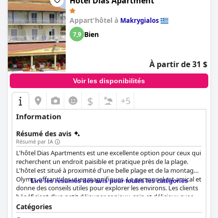
Hotel Dias Apartment
Appart'hôtel à
Makrygialos
Bien
7,9
À partir de 31 $
Voir les disponibilités
$
+5
Information
Résumé des avis
Résumé par IA
L'hôtel Dias Apartments est une excellente option pour ceux qui
recherchent un endroit paisible et pratique près de la plage.
L'hôtel est situé à proximité d'une belle plage et de la montagne
Olymp, offrant des vues magnifiques. Le personnel est amical et
Lire les résumés des avis pour toutes les catégories
donne des conseils utiles pour explorer les environs. Les clients
bénéficient d'un petit déjeuner copieux, sain et délicieux avec
des options provenant directement du jardin. Les appartements
Catégories
sont spacieux et dotés d'une kitchenette et d'une salle de bains