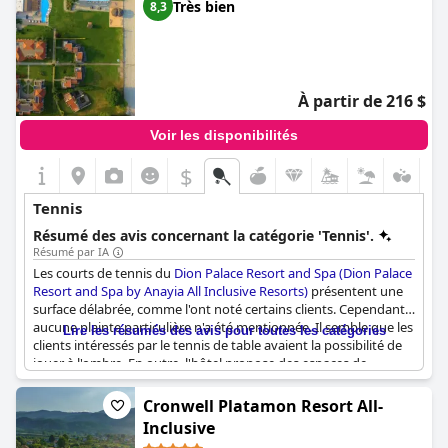
Très bien
8,3
À partir de 216 $
Voir les disponibilités
$
Tennis
Résumé des avis concernant la catégorie 'Tennis'.
Résumé par IA
Les courts de tennis du
Dion Palace Resort and Spa (Dion Palace
Resort and Spa by Anayia All Inclusive Resorts)
présentent une
surface délabrée, comme l'ont noté certains clients. Cependant,
aucune plainte particulière n'a été mentionnée. Il semble que les
Lire les résumés des avis pour toutes les catégories
clients intéressés par le tennis de table avaient la possibilité de
jouer à l'ombre. En outre, l'hôtel propose des espaces de
détente attrayants près de la plage pour que les clients puissent
se détendre. Malgré l'absence de commentaires détaillés, il
Cronwell Platamon Resort All-
semble que les installations de tennis soient adéquates pour les
Inclusive
clients qui souhaitent profiter d'une partie décontractée