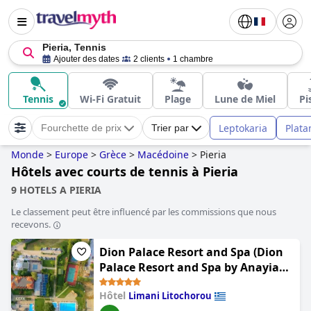
Pieria, Tennis
Ajouter des dates
2 clients
1 chambre
Tennis
Wi-Fi Gratuit
Plage
Lune de Miel
Pi
Leptokaria
Plat
Fourchette de prix
Trier par
Monde
>
Europe
>
Grèce
>
Macédoine
>
Pieria
Hôtels avec courts de tennis à Pieria
9 HOTELS A PIERIA
Le classement peut être influencé par les commissions que nous
recevons.
Dion Palace Resort and Spa (Dion
Palace Resort and Spa by Anayia
All Inclusive Resorts)
Hôtel
Limani Litochorou