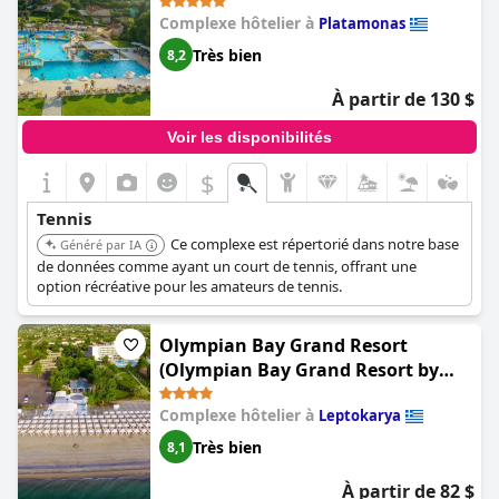
pendant leur séjour.
Complexe hôtelier à
Platamonas
Très bien
8,2
À partir de 130 $
Voir les disponibilités
$
Tennis
Ce complexe est répertorié dans notre base
Généré par IA
de données comme ayant un court de tennis, offrant une
option récréative pour les amateurs de tennis.
Olympian Bay Grand Resort
(Olympian Bay Grand Resort by
Anayia All Inclusive Resorts)
Complexe hôtelier à
Leptokarya
Très bien
8,1
À partir de 82 $