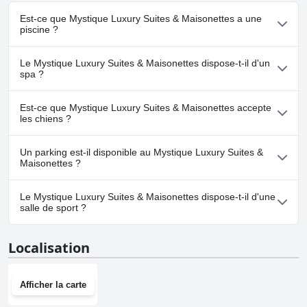
Est-ce que Mystique Luxury Suites & Maisonettes a une
piscine ?
Oui, Mystique Luxury Suites & Maisonettes dispose de piscine(s)
Le Mystique Luxury Suites & Maisonettes dispose-t-il d'un
appartenant à une ou plusieurs des catégories suivantes : Piscine
spa ?
Extérieure.
Non, il n'y a pas de spa à Mystique Luxury Suites & Maisonettes.
Est-ce que Mystique Luxury Suites & Maisonettes accepte
les chiens ?
Non, Mystique Luxury Suites & Maisonettes n'accepte pas les
Un parking est-il disponible au Mystique Luxury Suites &
chiens.
Maisonettes ?
Oui, un parking est disponible à Mystique Luxury Suites &
Le Mystique Luxury Suites & Maisonettes dispose-t-il d'une
Maisonettes.
salle de sport ?
Non, Mystique Luxury Suites & Maisonettes n'a pas de salle de
Localisation
sport.
Afficher la carte