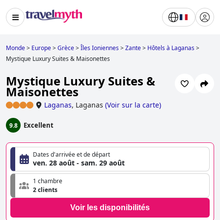
Monde
>
Europe
>
Grèce
>
Îles Ioniennes
>
Zante
>
Hôtels à Laganas
>
Mystique Luxury Suites & Maisonettes
Mystique Luxury Suites &
Maisonettes
Laganas
,
Laganas
(
Voir sur la carte
)
Excellent
9.8
Dates d'arrivée et de départ
ven. 28 août - sam. 29 août
1 chambre
2 clients
Voir les disponibilités