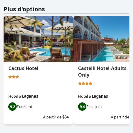
Plus d'options
Cactus Hotel
Castelli Hotel-Adults
Only
Hôtel
à
Laganas
Hôtel
à
Laganas
Excellent
Excellent
9.2
9.4
À partir de
$84
À partir de
$