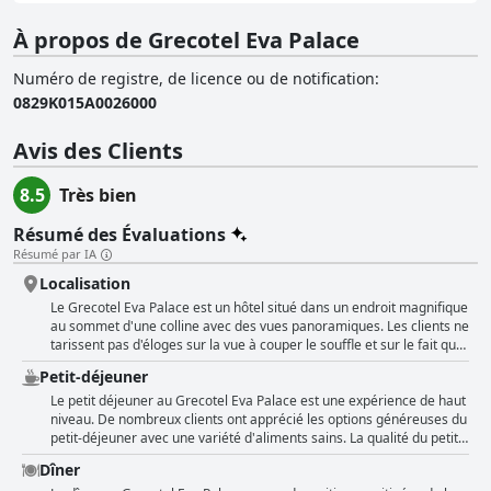
À propos de Grecotel Eva Palace
Numéro de registre, de licence ou de notification
:
0829Κ015Α0026000
Avis des Clients
8.5
Très bien
Résumé des Évaluations
Résumé par IA
Localisation
Le Grecotel Eva Palace est un hôtel situé dans un endroit magnifique
au sommet d'une colline avec des vues panoramiques. Les clients ne
tarissent pas d'éloges sur la vue à couper le souffle et sur le fait que
l'hôtel est situé au bord de la mer. L'hôtel est bien situé, avec des
Petit-déjeuner
restaurants à proximité et une promenade en bateau depuis la
vieille ville de Corfou. Les vols depuis le Royaume-Uni ne sont pas
Le petit déjeuner au Grecotel Eva Palace est une expérience de haut
trop loin, ce qui rend l'hôtel facilement accessible. Les collines
niveau. De nombreux clients ont apprécié les options généreuses du
environnantes ajoutent au charme et à la beauté de l'hôtel. Si
petit-déjeuner avec une variété d'aliments sains. La qualité du petit-
certains clients ont trouvé la situation isolée et difficile d'accès pour
déjeuner et du dîner correspond au prix. Le petit déjeuner était très
Dîner
les personnes handicapées ou âgées, la plupart d'entre eux ont
riche, ce qui en fait un excellent début de journée. Cependant,