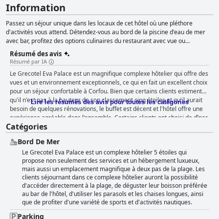
Information
Passez un séjour unique dans les locaux de cet hôtel où une pléthore
d'activités vous attend. Détendez-vous au bord de la piscine d'eau de mer
avec bar, profitez des options culinaires du restaurant avec vue ou
rajeunissez votre corps et votre âme en vous relaxant au spa, en vous
Résumé des avis
entraînant à la salle de sport ou en testant vos talents sportifs. L'hôtel 5
Résumé par IA
étoiles organise également des mariages et propose des forfaits mariage
Le Grecotel Eva Palace est un magnifique complexe hôtelier qui offre des
pour les nouveaux couples.
vues et un environnement exceptionnels, ce qui en fait un excellent choix
pour un séjour confortable à Corfou. Bien que certains clients estiment
qu'il n'est pas à la hauteur de son classement cinq étoiles et qu'il aurait
Lire les résumés des avis pour toutes les catégories
besoin de quelques rénovations, le buffet est décent et l'hôtel offre une
expérience agréable dans l'ensemble. Certains clients ont choisi de dîner
Catégories
ailleurs en raison d'une offre insuffisante, mais l'emplacement et le
paysage de l'hôtel compensent tous les défauts. L'absence de service
Bord De Mer
d'étage et la nécessité de se rendre au bar pour boire et manger sur la
Le Grecotel Eva Palace est un complexe hôtelier 5 étoiles qui
plage ont déçu certains, mais l'hôtel reste une option viable pour ceux qui
propose non seulement des services et un hébergement luxueux,
recherchent des vacances relaxantes.
mais aussi un emplacement magnifique à deux pas de la plage. Les
clients séjournant dans ce complexe hôtelier auront la possibilité
d'accéder directement à la plage, de déguster leur boisson préférée
au bar de l'hôtel, d'utiliser les parasols et les chaises longues, ainsi
que de profiter d'une variété de sports et d'activités nautiques.
Parking