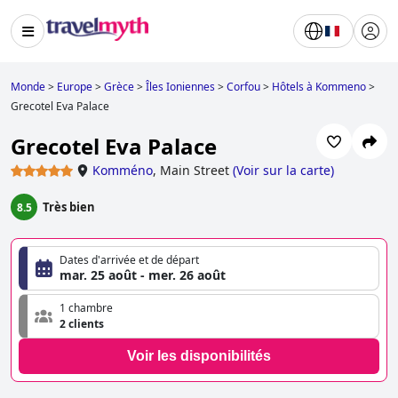
Monde
>
Europe
>
Grèce
>
Îles Ioniennes
>
Corfou
>
Hôtels à Kommeno
>
Grecotel Eva Palace
Grecotel Eva Palace
Komméno
,
Main Street
(
Voir sur la carte
)
Très bien
8.5
Dates d'arrivée et de départ
mar. 25 août - mer. 26 août
1 chambre
2 clients
Voir les disponibilités