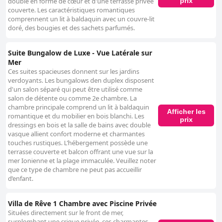
prix
double en forme de cœur et d'une terrasse privée
couverte. Les caractéristiques romantiques
comprennent un lit à baldaquin avec un couvre-lit
doré, des bougies et des sachets parfumés.
Suite Bungalow de Luxe - Vue Latérale sur
Mer
Ces suites spacieuses donnent sur les jardins
verdoyants. Les bungalows den duplex disposent
d'un salon séparé qui peut être utilisé comme
salon de détente ou comme 2e chambre. La
chambre principale comprend un lit à baldaquin
Afficher les
romantique et du mobilier en bois blanchi. Les
prix
dressings en bois et la salle de bains avec double
vasque allient confort moderne et charmantes
touches rustiques. L’hébergement possède une
terrasse couverte et balcon offrant une vue sur la
mer Ionienne et la plage immaculée. Veuillez noter
que ce type de chambre ne peut pas accueillir
d’enfant.
Villa de Rêve 1 Chambre avec Piscine Privée
Situées directement sur le front de mer,
surplombant une crique privée, ces charmantes