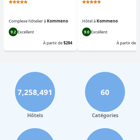
Complexe hôtelier
à
Kommeno
Hôtel
à
Kommeno
Excellent
Excellent
9.2
9.0
À partir de
$284
À partir de
$
7,258,491
60
Hôtels
Catégories