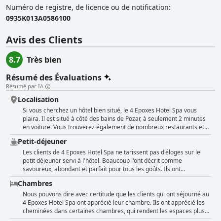
Numéro de registre, de licence ou de notification
:
0935K013A0586100
Avis des Clients
8.7
Très bien
Résumé des Évaluations
Résumé par IA
Localisation
Si vous cherchez un hôtel bien situé, le 4 Epoxes Hotel Spa vous
plaira. Il est situé à côté des bains de Pozar, à seulement 2 minutes
en voiture. Vous trouverez également de nombreux restaurants et
tavernes à proximité, ce qui vous permettra de vous restaurer
Petit-déjeuner
facilement. La situation est décrite comme merveilleuse, excellente
et magnifique par les clients satisfaits, qui apprécient son
Les clients de 4 Epoxes Hotel Spa ne tarissent pas d'éloges sur le
emplacement central à Loutraki. Ils apprécient également la facilité
petit déjeuner servi à l'hôtel. Beaucoup l'ont décrit comme
d'accès aux bains et aux tavernes, ce qui en fait un endroit idéal
savoureux, abondant et parfait pour tous les goûts. Ils ont
pour ceux qui souhaitent explorer les environs. L'emplacement est
complimenté la variété des choix et le fait que tout était délicieux, y
Chambres
loué dans de nombreuses langues, les clients le décrivant comme
compris le café. La propreté de la salle de petit-déjeuner et des
parfait, satisfaisant et juste comme il faut. Que vous voyagiez pour
locaux de l'hôtel en général a également fait l'objet de
Nous pouvons dire avec certitude que les clients qui ont séjourné au
les loisirs ou pour les affaires, l'emplacement de cet hôtel est sans
commentaires positifs. L'espace spa a également été qualifié de
4 Epoxes Hotel Spa ont apprécié leur chambre. Ils ont apprécié les
aucun doute un point fort.
fantastique par certains clients. Les quelques commentaires
cheminées dans certaines chambres, qui rendent les espaces plus
négatifs portaient sur la qualité du café servi, mais ils ont été
confortables et plus chaleureux. Beaucoup ont souligné la propreté