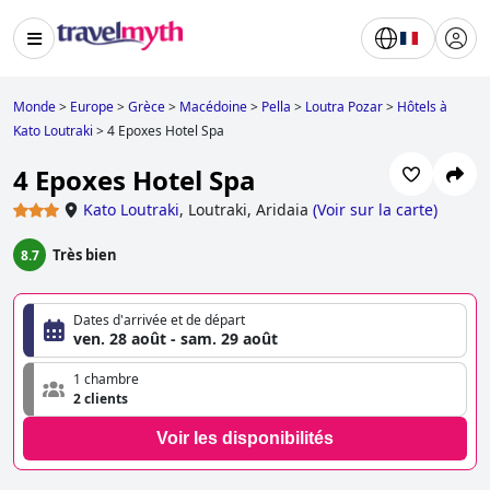
Monde
>
Europe
>
Grèce
>
Macédoine
>
Pella
>
Loutra Pozar
>
Hôtels à
Kato Loutraki
>
4 Epoxes Hotel Spa
4 Epoxes Hotel Spa
Kato Loutraki
,
Loutraki, Aridaia
(
Voir sur la carte
)
Très bien
8.7
Dates d'arrivée et de départ
ven. 28 août - sam. 29 août
1 chambre
2 clients
Voir les disponibilités