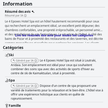
Information
Résumé des avis
Résumé par IA
Le 4 Epoxes Hotel Spa est un hôtel hautement recommandé pour ceux
qui recherchent un emplacement idéal, un excellent petit déjeuner, des
chambres confortables, une propreté irréprochable, un personnel amical
et des installations de spa fantastiques. La situation de l'hôtel, à côté des
Lire les résumés des avis pour toutes les catégories
bains de Pozar et à proximité des restaurants et des tavernes, est décrite
comme merveilleuse et parfaite pour explorer les environs. Les clients
Catégories
n'ont pas tari d'éloges sur le petit déjeuner, qui était copieux, savoureux
et parfait pour tous les goûts. Les chambres sont bien aménagées,
Ski
propres et confortables, avec des cheminées confortables dans certaines
d'entre elles. Les installations de spa, y compris la grande piscine
Le 4 Epoxes Hotel Spa est situé à Loutraki,
Généré par IA
intérieure chaude, le jacuzzi et le sauna, sont un point fort et les clients
Aridaia. Son emplacement est idéal pour ceux qui souhaitent
les décrivent comme fantastiques et attrayantes. Le personnel est
combiner des soins spa avec des activités de sports d'hiver au
centre de ski de Kaimaktsalan, situé à proximité.
amical, serviable et professionnel, et les clients se sentent bien accueillis
et pris en charge tout au long de leur séjour. Les parkings sont vastes et
Spa
faciles d'accès, ce qui permet aux clients de se garer sans problème.
Dispose d'un centre de spa proposant une
Généré par IA
Dans l'ensemble, le 4 Epoxes Hotel Spa est un excellent rapport qualité-
variété de traitements pour la relaxation et le bien-être. L'hôtel vise à
prix et un lieu de retraite idéal pour ceux qui recherchent la détente et le
offrir une expérience holistique aux clients en quête de
confort.
rajeunissement.
Famille