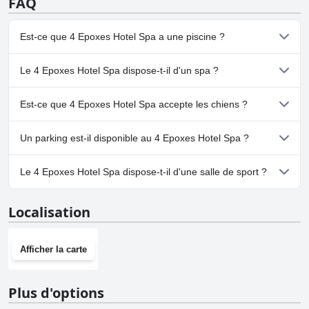
FAQ
l'ensemble, la piscine extérieure chauffée est un équipement très
les commentaires sur le parking ont été très positifs. L'hôtel propose
apprécié des clients.
également un parking privé à proximité de la propriété, ce qui est
encore plus pratique pour les clients. Toute personne à la recherche
Est-ce que 4 Epoxes Hotel Spa a une piscine ?
d'un hôtel avec un parking sans problème devrait considérer le 4
Epoxes Hotel Spa pour son prochain séjour.
Oui, 4 Epoxes Hotel Spa dispose de piscine(s) appartenant à une
Le 4 Epoxes Hotel Spa dispose-t-il d'un spa ?
ou plusieurs des catégories suivantes : Piscine Chauffée, Piscine
Intérieure, Piscine Extérieure.
Oui, un spa est disponible à 4 Epoxes Hotel Spa.
Est-ce que 4 Epoxes Hotel Spa accepte les chiens ?
Non, 4 Epoxes Hotel Spa n'accepte pas les chiens.
Un parking est-il disponible au 4 Epoxes Hotel Spa ?
Oui, un parking est disponible à 4 Epoxes Hotel Spa.
Le 4 Epoxes Hotel Spa dispose-t-il d'une salle de sport ?
Oui, 4 Epoxes Hotel Spa dispose d'une salle de sport.
Localisation
Afficher la carte
Plus d'options