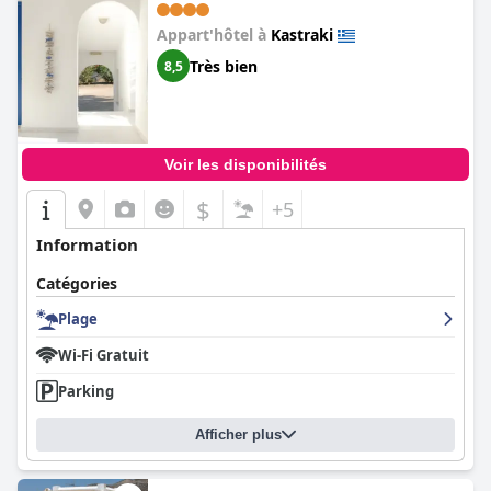
Appart'hôtel à
Kastraki
Très bien
8,5
Voir les disponibilités
$
+5
Information
Catégories
Plage
Wi-Fi Gratuit
Parking
Afficher plus