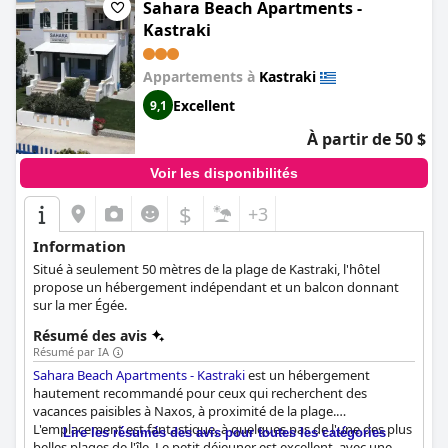
Sahara Beach Apartments -
Kastraki
Appartements à
Kastraki
Excellent
9,1
À partir de 50 $
Voir les disponibilités
$
+3
Information
Situé à seulement 50 mètres de la plage de Kastraki, l'hôtel
propose un hébergement indépendant et un balcon donnant
sur la mer Égée.
Résumé des avis
Résumé par IA
Sahara Beach Apartments - Kastraki
est un hébergement
hautement recommandé pour ceux qui recherchent des
vacances paisibles à Naxos, à proximité de la plage.
L'emplacement est fantastique, à quelques pas de l'une des plus
Lire les résumés des avis pour toutes les catégories
belles plages de l'île. Le petit déjeuner est excellent, avec une