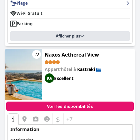
Plage
Wi-Fi Gratuit
Parking
Afficher plus
Naxos Aethereal View
Appart'hôtel à
Kastraki
Excellent
9,6
Voir les disponibilités
$
+7
Information