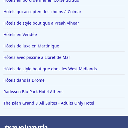
Hôtels en bord de mer en Corse du Sud
Hôtels à Ténériffe
Hôtels qui acceptent les chiens à Colmar
Hôtels à Plailly
Hôtels de style boutique à Preah Vihear
Hôtels à La Toussuire
Hôtels en Lorraine
Hôtels en Vendée
Hôtels à Monte Carlo
Hôtels de luxe en Martinique
Hôtels à San Sebastian
Hôtels avec piscine à Lloret de Mar
Hôtels à Dieulefit
Hôtels de style boutique dans les West Midlands
Hôtels à Châtillon-sur-Seine
Hôtels dans la Drome
Hôtels à Brest
Hôtels dans Loctudy
Radisson Blu Park Hotel Athens
Hôtels à Auron
The Ixian Grand & All Suites - Adults Only Hotel
Hôtels à Thiers
Hôtels à Positano