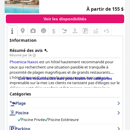
À partir de 155 $
Voir les disponibilités
$
+5
Information
Résumé des avis
Résumé par IA
Phoenicia Naxos
est un hôtel hautement recommandé pour
ceux qui recherchent une situation paisible et tranquille à
proximité de plages magnifiques et de grands restaurants.
L'hôtel dispose d'une grande piscine propre avec une vue
Lire les résumés des avis pour toutes les catégories
imprenable sur la mer. Les clients ne tarissent pas d'éloges sur le
délicieux petit déjeuner frais et fait maison, servi dans leur
chambre ou à l'extérieur avec vue sur la mer. Les chambres sont
Catégories
spacieuses, modernes et bien décorées, avec des balcons
Plage
offrant de magnifiques vues sur la mer. Le personnel est
exceptionnel, décrit comme gentil, amical, professionnel et
Piscine
accommodant. La piscine extérieure est l'un des points forts de
l'hôtel et les clients louent son intimité et sa beauté. L'hôtel est
Piscine Privée
Piscine Extérieure
également très apprécié pour sa propreté et ses excellents
Parking
équipements. Dans l'ensemble, le
Phoenicia Naxos
est une