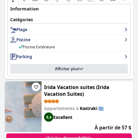
Information
Catégories
Plage
Piscine
Piscine Extérieure
Parking
Afficher plus
Irida Vacation suites (Irida
Vacation Suites)
Appartements à
Kastraki
Excellent
9,4
À partir de 57 $