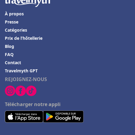
Hôtels à Roscoff
Hôtels aux Baux-de-Provence
À propos
Presse
Hôtels dans le Gers
Catégories
Hôtels à Ramara
Prix de l’hôtellerie
Hôtels dans la Drome
Blog
Hôtels à Rocamadour
FAQ
Contact
Hôtels à Ramatuelle
Travelmyth GPT
Hôtels à Châtenay-Malabry
REJOIGNEZ-NOUS
Hôtels à Grigny
Hôtels à Avallon
Télécharger notre appli
Hôtels à Amneville
Hôtels à Maussane les Alpilles
Hôtels à Meschers-sur-Gironde