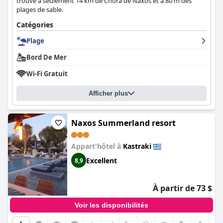
trouve à seulement 14 km de Chora de Naxos et à 80 m des
plages de sable.
Catégories
Plage
Bord De Mer
Wi-Fi Gratuit
Afficher plus
Naxos Summerland resort
Appart'hôtel à
Kastraki
Excellent
8,9
À partir de 73 $
Voir les disponibilités