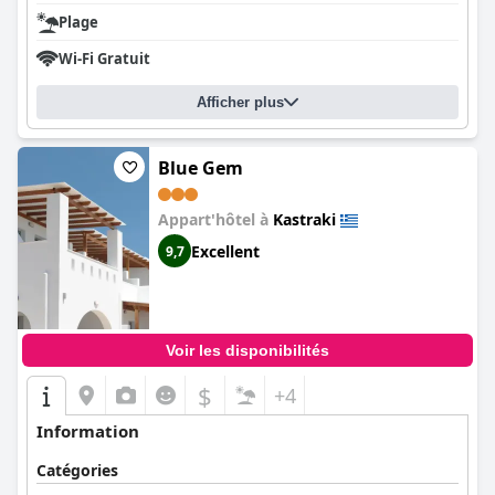
Plage
Wi-Fi Gratuit
Afficher plus
Blue Gem
Appart'hôtel à
Kastraki
Excellent
9,7
Voir les disponibilités
$
+4
Information
Catégories