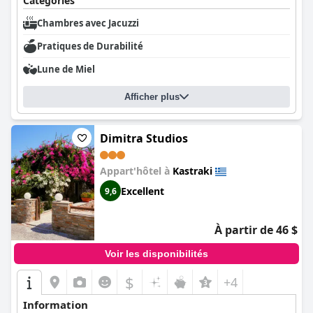
Catégories
Chambres avec Jacuzzi
Pratiques de Durabilité
Lune de Miel
Afficher plus
Dimitra Studios
Appart'hôtel à
Kastraki
Excellent
9,6
À partir de 46 $
Voir les disponibilités
$
+4
Information