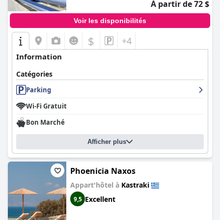
À partir de 72 $
Voir les disponibilités
$
+4
Information
Catégories
Parking
Wi-Fi Gratuit
Bon Marché
Afficher plus
Phoenicia Naxos
Appart'hôtel à
Kastraki
Excellent
9,5