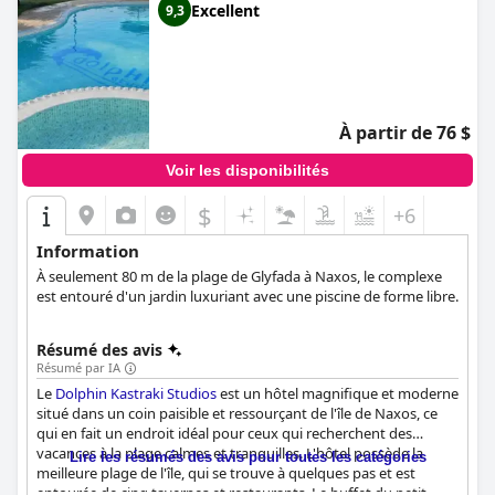
Excellent
9,3
À partir de 76 $
Voir les disponibilités
$
+6
Information
À seulement 80 m de la plage de Glyfada à Naxos, le complexe
est entouré d'un jardin luxuriant avec une piscine de forme libre.
Résumé des avis
Résumé par IA
Le
Dolphin Kastraki Studios
est un hôtel magnifique et moderne
situé dans un coin paisible et ressourçant de l'île de Naxos, ce
qui en fait un endroit idéal pour ceux qui recherchent des
vacances à la plage calmes et tranquilles. L'hôtel possède la
Lire les résumés des avis pour toutes les catégories
meilleure plage de l'île, qui se trouve à quelques pas et est
entourée de cinq tavernes et restaurants. Le buffet du petit-