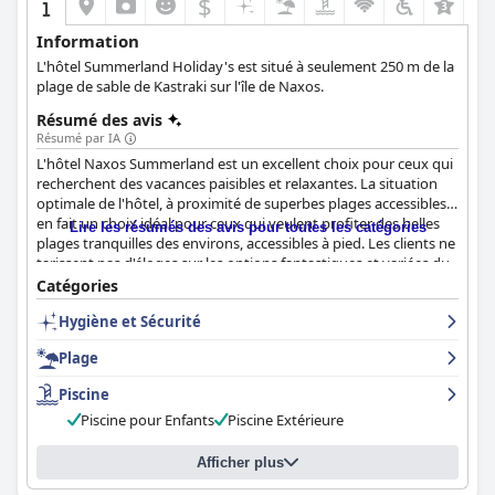
$
Information
L'hôtel Summerland Holiday's est situé à seulement 250 m de la
plage de sable de Kastraki sur l'île de Naxos.
Résumé des avis
Résumé par IA
L'hôtel Naxos Summerland est un excellent choix pour ceux qui
recherchent des vacances paisibles et relaxantes. La situation
optimale de l'hôtel, à proximité de superbes plages accessibles,
en fait un choix idéal pour ceux qui veulent profiter des belles
Lire les résumés des avis pour toutes les catégories
plages tranquilles des environs, accessibles à pied. Les clients ne
tarissent pas d'éloges sur les options fantastiques et variées du
petit déjeuner, allant des crêpes et des pancakes au petit
Catégories
déjeuner continental avec des fruits frais, des muffins, des
Hygiène et Sécurité
céréales et bien d'autres choses encore. Les délicieux et
abondants petits-déjeuners et dîners proposés par l'hôtel ont
Plage
été un point fort pour les clients qui ont eu une expérience
agréable au restaurant de l'hôtel. L'hôtel Naxos Summerland
Piscine
propose des chambres spacieuses, propres et confortables,
Piscine pour Enfants
Piscine Extérieure
dotées de balcons offrant des vues sur la piscine et la mer. Le
personnel du
Naxos Summerland resort
a été très apprécié et a
contribué à une expérience positive des clients. La piscine est
Afficher plus
magnifique et il n'est pas difficile de comprendre pourquoi de