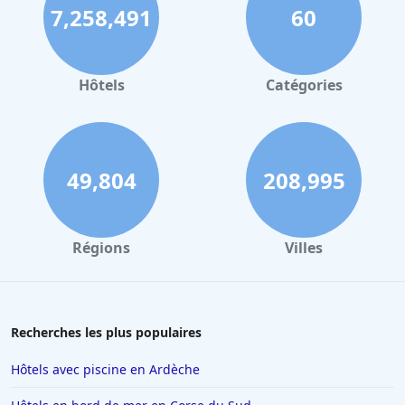
7,258,491
60
Hôtels à Strasbourg
Hôtels à Valence
Hôtels à Gerardmer
Hôtels
Catégories
Hôtels au Mans
Hôtels à Nantes
Hôtels à Tours
49,804
208,995
Hôtels à Concarneau
Hôtels à Saintes
Régions
Villes
Hôtels à Santorin
Hôtels à Montélimar
Hôtels à Aix-les-Bains
Recherches les plus populaires
Hôtels à Istanbul
Hôtels avec piscine en Ardèche
Hôtels en Espagne