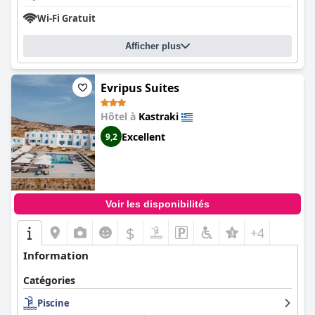
Wi-Fi Gratuit
Afficher plus
Evripus Suites
Hôtel à
Kastraki
Excellent
9,2
Voir les disponibilités
$
+4
Information
Catégories
Piscine