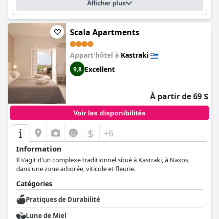
nautiques. Les clients peuvent profiter d'équipements luxueux
Afficher plus
tels que des jacuzzis extérieurs privés offrant des vues
spectaculaires. Dans l'ensemble, l'
Irida Vacation suites (Irida
Vacation Suites)
est un joyau et un excellent choix pour des
Scala Apartments
vacances relaxantes et inoubliables.
Appart'hôtel à
Kastraki
Excellent
9,8
À partir de 69 $
Voir les disponibilités
$
+6
Information
Il s'agit d'un complexe traditionnel situé à Kastraki, à Naxos,
dans une zone arborée, viticole et fleurie.
Catégories
Pratiques de Durabilité
Lune de Miel