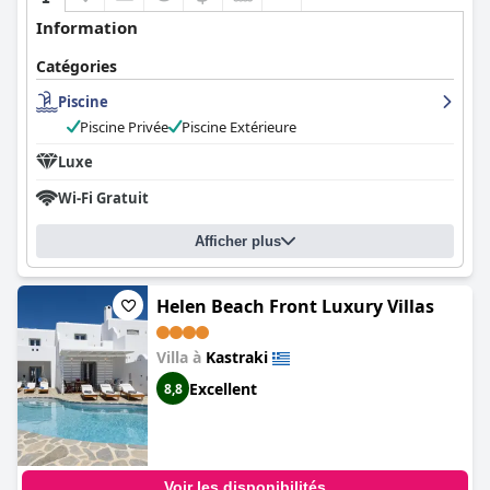
Information
Catégories
Piscine
Piscine Privée
Piscine Extérieure
Luxe
Wi-Fi Gratuit
Afficher plus
Helen Beach Front Luxury Villas
Villa à
Kastraki
Excellent
8,8
Voir les disponibilités