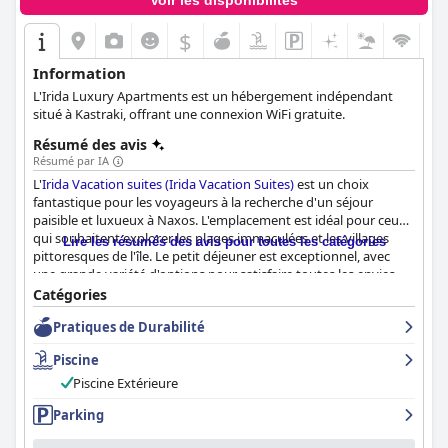
Voir les disponibilités
$
Information
L'Irida Luxury Apartments est un hébergement indépendant
situé à Kastraki, offrant une connexion WiFi gratuite.
Résumé des avis
Résumé par IA
L'
Irida Vacation suites (Irida Vacation Suites)
est un choix
fantastique pour les voyageurs à la recherche d'un séjour
paisible et luxueux à Naxos. L'emplacement est idéal pour ceux
qui souhaitent explorer les plages immaculées et les villages
Lire les résumés des avis pour toutes les catégories
pittoresques de l'île. Le petit déjeuner est exceptionnel, avec
une grande variété d'options pour satisfaire toutes les envies.
Les chambres sont spacieuses, propres et joliment conçues avec
Catégories
tous les équipements nécessaires. Le personnel est
Pratiques de Durabilité
exceptionnel, offrant une hospitalité chaleureuse et accueillante
et se surpassant pour s'assurer que les clients passent un séjour
Piscine
agréable et confortable. Alors que le WiFi peut être aléatoire, la
piscine est une caractéristique remarquable avec un design
Piscine Extérieure
élégant, un grand espace pour se détendre et un service de
Parking
restauration et de boissons toute la journée. La plage se trouve
également à proximité et est idéale pour pratiquer des sports