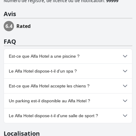
Numéro de registre, de licence ou de notification
:
99999
Avis
6.4
Rated
FAQ
Est-ce que Alfa Hotel a une piscine ?
Non, Alfa Hotel n'a pas de piscine.
Le Alfa Hotel dispose-t-il d'un spa ?
Non, il n'y a pas de spa à Alfa Hotel.
Est-ce que Alfa Hotel accepte les chiens ?
Non, Alfa Hotel n'accepte pas les chiens.
Un parking est-il disponible au Alfa Hotel ?
Oui, un parking est disponible à Alfa Hotel.
Le Alfa Hotel dispose-t-il d'une salle de sport ?
Non, Alfa Hotel n'a pas de salle de sport.
Localisation