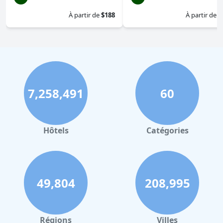
À partir de
$188
À partir de
$
7,258,491
60
Hôtels
Catégories
49,804
208,995
Régions
Villes