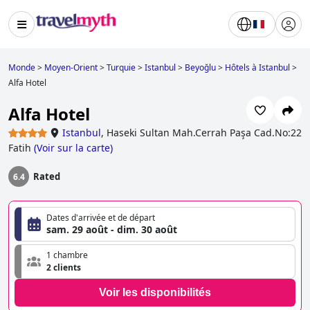
Monde
>
Moyen-Orient
>
Turquie
>
Istanbul
>
Beyoğlu
>
Hôtels à Istanbul
>
Alfa Hotel
Alfa Hotel
Istanbul
,
Haseki Sultan Mah.Cerrah Paşa Cad.No:22
Fatih
(
Voir sur la carte
)
Rated
6.4
Dates d'arrivée et de départ
sam. 29 août - dim. 30 août
1 chambre
2 clients
Voir les disponibilités