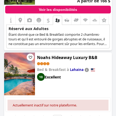
À partir de 166 $
Voir les disponibilités
$
+4
Réservé aux Adultes
Étant donné que ce Bed & Breakfast comporte 2 chambres-
tours et qu'il est entouré de gorges abruptes et de ruisseaux, il
ne constitue pas un environnement sûr pour les enfants. Pour
cette raison, seuls les clients âgés de plus de 18 ans peuvent être
hébergés.
Noahs Hideaway Luxury B&B
Bed & Breakfast à
Lahaina
Excellent
10
Actuellement inactif sur notre plateforme.