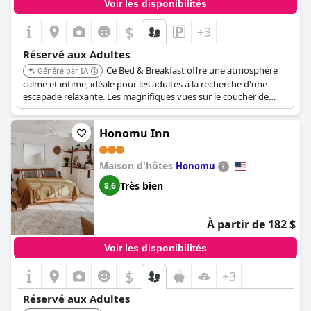
Voir les disponibilités
$
+3
Réservé aux Adultes
Ce Bed & Breakfast offre une atmosphère
Généré par IA
calme et intime, idéale pour les adultes à la recherche d'une
escapade relaxante. Les magnifiques vues sur le coucher de
soleil et le service personnalisé améliorent l'expérience.
Honomu Inn
Maison d'hôtes
Honomu
Très bien
8,6
À partir de 182 $
Voir les disponibilités
$
+3
Réservé aux Adultes