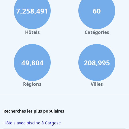
base par rapport à l'espace et au luxe moderne. Le personnel
7,258,491
60
amical et dévoué enrichit encore l'expérience, ce qui en fait un
lieu de séjour confortable et accueillant à Kauai.
Hôtels
Catégories
49,804
208,995
Régions
Villes
Recherches les plus populaires
Hôtels avec piscine à Cargese