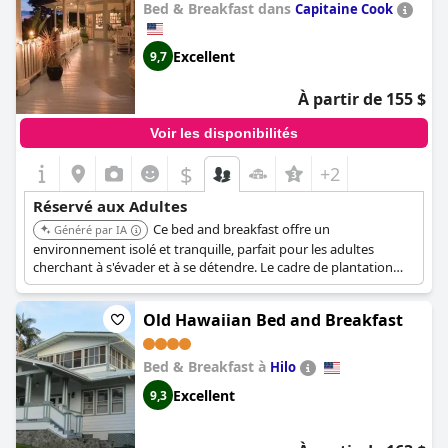
Bed & Breakfast dans
Capitaine Cook
Excellent
9,7
À partir de 155 $
Voir les disponibilités
$
+2
Réservé aux Adultes
Ce bed and breakfast offre un
Généré par IA
environnement isolé et tranquille, parfait pour les adultes
cherchant à s'évader et à se détendre. Le cadre de plantation
ajoute un élément unique et apaisant.
Old Hawaiian Bed and Breakfast
Bed & Breakfast à
Hilo
Excellent
9,3