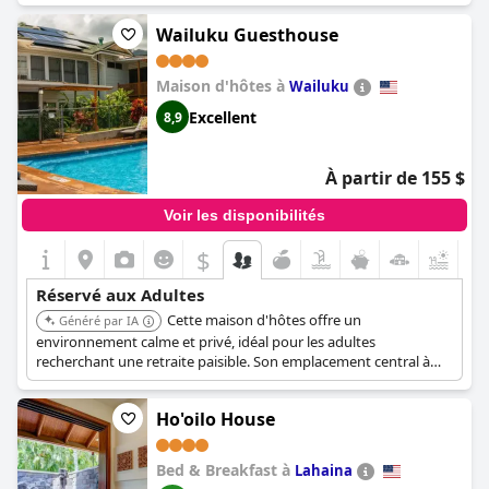
Wailuku Guesthouse
Maison d'hôtes à
Wailuku
Excellent
8,9
À partir de 155 $
Voir les disponibilités
$
+4
Réservé aux Adultes
Cette maison d'hôtes offre un
Généré par IA
environnement calme et privé, idéal pour les adultes
recherchant une retraite paisible. Son emplacement central à
Wailuku offre un accès pratique pour explorer l'île. Son accent
sur le confort des clients assure un séjour relaxant et agréable.
Ho'oilo House
Bed & Breakfast à
Lahaina