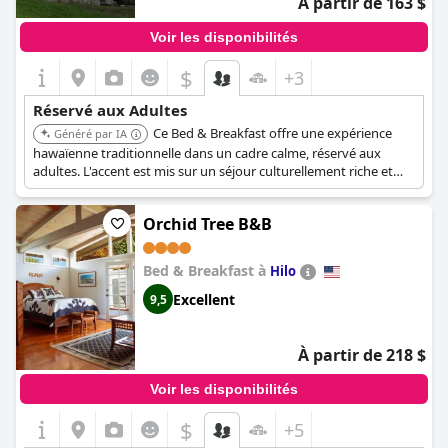
À partir de 163 $
Voir les disponibilités
$
+3
Réservé aux Adultes
Ce Bed & Breakfast offre une expérience
Généré par IA
hawaïenne traditionnelle dans un cadre calme, réservé aux
adultes. L'accent est mis sur un séjour culturellement riche et
relaxant.
Orchid Tree B&B
Bed & Breakfast à
Hilo
Excellent
9,5
À partir de 218 $
Voir les disponibilités
$
+5