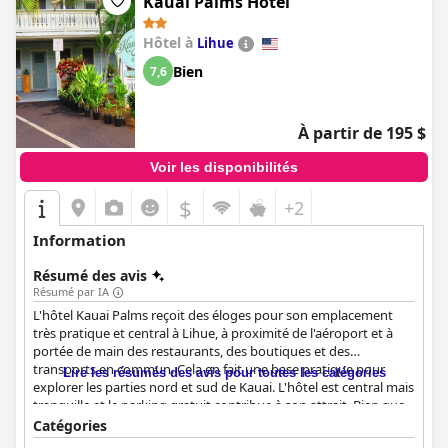
Kauai Palms Hotel
Hôtel à
Lihue
Bien
7,6
À partir de 195 $
Voir les disponibilités
$
+2
Information
Résumé des avis
Résumé par IA
L'hôtel Kauai Palms reçoit des éloges pour son emplacement
très pratique et central à Lihue, à proximité de l'aéroport et à
portée de main des restaurants, des boutiques et des
transports en commun. Cela en fait une base pratique pour
Lire les résumés des avis pour toutes les catégories
explorer les parties nord et sud de Kauai. L'hôtel est central mais
tranquille et le parking gratuit contribue à son attrait. Bien que
n'étant pas pittoresque, l'emplacement stratégique associé à un
Catégories
personnel sincère et amical contribue à un séjour agréable.