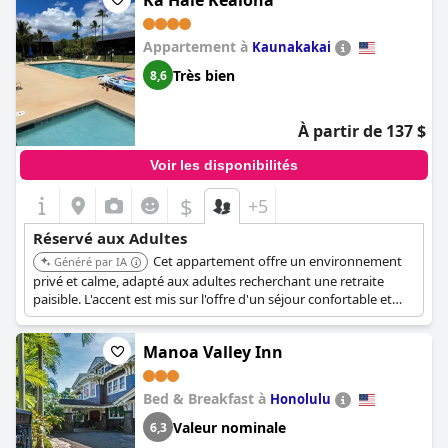
Ka Hale Kealoha
Appartement à
Kaunakakai
Très bien
8,6
À partir de 137 $
Voir les disponibilités
$
+5
Réservé aux Adultes
Cet appartement offre un environnement
Généré par IA
privé et calme, adapté aux adultes recherchant une retraite
paisible. L'accent est mis sur l'offre d'un séjour confortable et
relaxant.
Manoa Valley Inn
Bed & Breakfast à
Honolulu
Valeur nominale
6,3