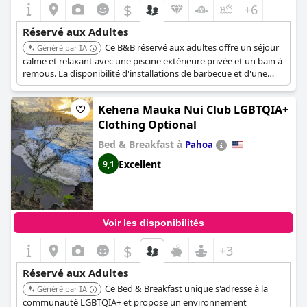
$
+6
Réservé aux Adultes
Ce B&B réservé aux adultes offre un séjour
Généré par IA
calme et relaxant avec une piscine extérieure privée et un bain à
remous. La disponibilité d'installations de barbecue et d'une
salle de sport sur place répond aux besoins des clients
recherchant à la fois détente et loisirs. Le Wi-Fi et le parking
Kehena Mauka Nui Club LGBTQIA+
gratuits ajoutent à la commodité.
Clothing Optional
Bed & Breakfast à
Pahoa
Excellent
9,1
Voir les disponibilités
$
+3
Réservé aux Adultes
Ce Bed & Breakfast unique s'adresse à la
Généré par IA
communauté LGBTQIA+ et propose un environnement