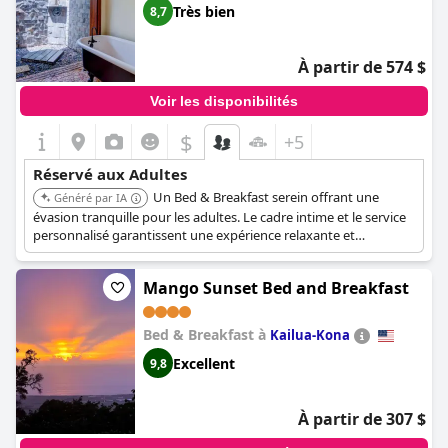
Très bien
8,7
À partir de 574 $
Voir les disponibilités
$
+5
Réservé aux Adultes
Un Bed & Breakfast serein offrant une
Généré par IA
évasion tranquille pour les adultes. Le cadre intime et le service
personnalisé garantissent une expérience relaxante et
ressourçante. Son emplacement offre un accès facile aux
attractions locales tout en maintenant une atmosphère paisible.
Mango Sunset Bed and Breakfast
Bed & Breakfast à
Kailua-Kona
Excellent
9,8
À partir de 307 $