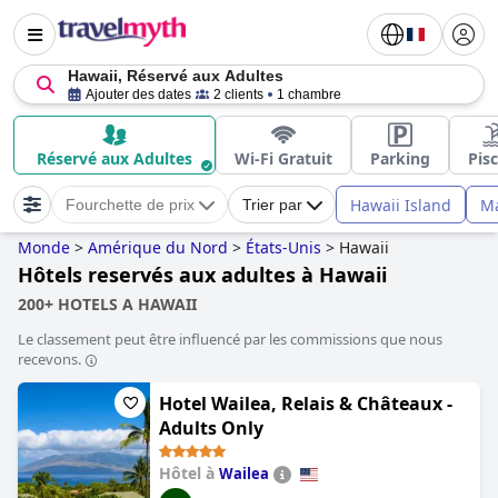
Hawaii, Réservé aux Adultes
Ajouter des dates
2 clients
1 chambre
Réservé aux Adultes
Wi-Fi Gratuit
Parking
Pis
Hawaii Island
M
Fourchette de prix
Trier par
Monde
>
Amérique du Nord
>
États-Unis
>
Hawaii
Hôtels reservés aux adultes à Hawaii
200+ HOTELS A HAWAII
Le classement peut être influencé par les commissions que nous
recevons.
Hotel Wailea, Relais & Châteaux -
Adults Only
Hôtel à
Wailea