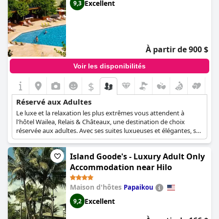
Excellent
9,3
À partir de 900 $
Voir les disponibilités
$
Réservé aux Adultes
Le luxe et la relaxation les plus extrêmes vous attendent à
l'hôtel Wailea, Relais & Châteaux, une destination de choix
réservée aux adultes. Avec ses suites luxueuses et élégantes, ses
vastes étendues de jardins d'inspiration zen, son centre de bien-
être bien équipé et son atmosphère calme et tranquille, ce
Island Goode's - Luxury Adult Only
complexe 5 étoiles vous garantit l'intimité et la tranquillité que
vous méritez pour une escapade des plus relaxantes et sans
Accommodation near Hilo
stress.
Maison d'hôtes
Papaikou
Excellent
9,2