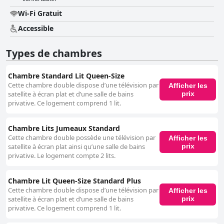
critiques mitigées, allant de très bon à incohérent, le service global et
l'emplacement contribuent toujours positivement au séjour. En résumé,
Wi-Fi Gratuit
Premiere Classe Dreux est apprécié pour son emplacement pratique, ses
prix économiques, son parking sécurisé et surtout pour son personnel
Accessible
amical et arrangeant. Malgré certaines incohérences dans la propreté et
l'entretien des chambres, il reste une option pratique pour les voyageurs
Types de chambres
à la recherche d'un hébergement simple et confortable.
Chambre Standard Lit Queen-Size
Cette chambre double dispose d’une télévision par
Afficher les
prix
satellite à écran plat et d’une salle de bains
privative. Ce logement comprend 1 lit.
Chambre Lits Jumeaux Standard
Cette chambre double possède une télévision par
Afficher les
prix
satellite à écran plat ainsi qu’une salle de bains
privative. Le logement compte 2 lits.
Chambre Lit Queen-Size Standard Plus
Cette chambre double dispose d’une télévision par
Afficher les
prix
satellite à écran plat et d’une salle de bains
privative. Ce logement comprend 1 lit.