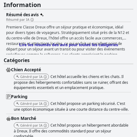
Information
Résumé des avis
Résumé par IA
Premiere Classe Dreux offre un séjour pratique et économique, idéal
pour divers types de voyageurs. Stratégiquement situé près de la N12 et
du centre-ville de Dreux, l'hôtel offre un accès facile aux commerces,
restaurants et attractions locales, ce qui en fait un excellent point de
Lire les résumés des avis pour toutes les catégories
départ pour un séjour avant un transit ou pour visiter des événements
spécifiques comme le rallycross. Les clients apprécient le parking
Catégories
spacieux, propre et sécurisé, ce qui ajoute une tranquillité d'esprit pour
ceux qui viennent en voiture. Le petit-déjeuner de l'hôtel, bien que
Chien Accepté
basique, reçoit des remarques positives pour le pain frais et son prix
raisonnable. Cependant, le manque de variété et l'espace limité dans la
Cet hôtel accueille les chiens et les chats. Il
Généré par IA
salle de petit-déjeuner peuvent être un inconvénient pour certains. Les
propose des hébergements confortables sans se ruiner, offrant des
chambres sont décrites comme petites et ayant besoin de modernisation
équipements essentiels et un emplacement pratique.
avec une propreté variable, mais elles sont généralement considérées
Parking
comme adaptées pour des séjours courts ou d'urgence. Malgré l'usure,
Cet hôtel propose un parking sécurisé. C'est
Généré par IA
les lits sont fréquemment mentionnés comme confortables, contribuant
une option économique située à une courte distance du centre-ville.
à une nuit de sommeil réparatrice. L'atout majeur du Premiere Classe
Dreux est son personnel, qui est constamment loué pour sa gentillesse et
Bon Marché
son serviabilité. Que ce soit l'accueil chaleureux ou le service attentif de
Cet hôtel propose un hébergement abordable
Généré par IA
l'équipe de nettoyage, les efforts du personnel améliorent
à Dreux. Il offre des commodités standard pour un séjour
considérablement l'expérience client. Bien que le service Wi-Fi ait des
confortable.