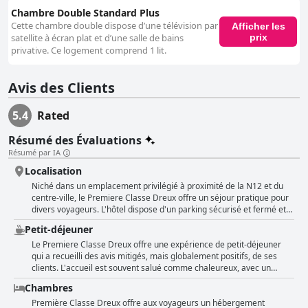
Chambre Double Standard Plus
Cette chambre double dispose d’une télévision par
Afficher les
prix
satellite à écran plat et d’une salle de bains
privative. Ce logement comprend 1 lit.
Avis des Clients
5.4
Rated
Résumé des Évaluations
Résumé par IA
Localisation
Niché dans un emplacement privilégié à proximité de la N12 et du
centre-ville, le Premiere Classe Dreux offre un séjour pratique pour
divers voyageurs. L'hôtel dispose d'un parking sécurisé et fermé et
de nombreux emplacements de stationnement, assurant la
Petit-déjeuner
tranquillité d'esprit aux visiteurs venant en voiture. Ses installations
propres et bien entretenues, combinées à des commodités
Le Premiere Classe Dreux offre une expérience de petit-déjeuner
essentielles comme le Wi-Fi, la télévision, la douche et les toilettes
qui a recueilli des avis mitigés, mais globalement positifs, de ses
dans la chambre, en font une excellente option en termes de rapport
clients. L'accueil est souvent salué comme chaleureux, avec un
qualité-prix. La position stratégique de l'hôtel le rend idéal pour ceux
personnel amical qui contribue à l'atmosphère agréable générale.
Chambres
qui visitent les boutiques, restaurants et supermarchés à proximité,
Le petit-déjeuner lui-même est fréquemment décrit comme simple
avec de grands magasins, une boulangerie et une pizzeria juste à la
mais bon, avec du pain frais qui est un élément remarquable. Les
Première Classe Dreux offre aux voyageurs un hébergement