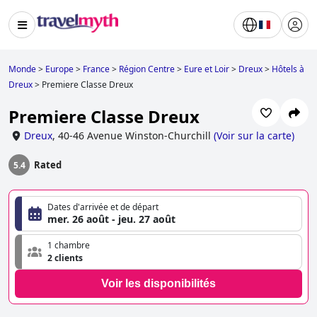
Monde
>
Europe
>
France
>
Région Centre
>
Eure et Loir
>
Dreux
>
Hôtels à
Dreux
>
Premiere Classe Dreux
Premiere Classe Dreux
Dreux
,
40-46 Avenue Winston-Churchill
(
Voir sur la carte
)
Rated
5.4
Dates d'arrivée et de départ
mer. 26 août - jeu. 27 août
1 chambre
2 clients
Voir les disponibilités