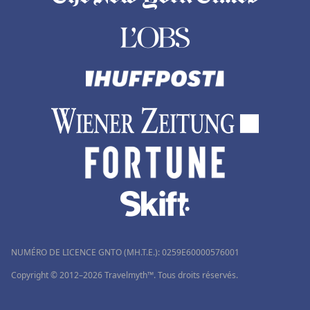
NUMÉRO DE LICENCE GNTO (MH.T.E.): 0259Ε60000576001
Copyright © 2012–2026 Travelmyth™. Tous droits réservés.