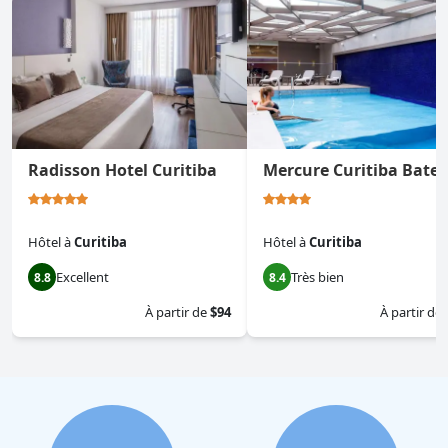
Radisson Hotel Curitiba
Mercure Curitiba Batel
Hôtel
à
Curitiba
Hôtel
à
Curitiba
Excellent
Très bien
8.8
8.4
À partir de
$94
À partir de