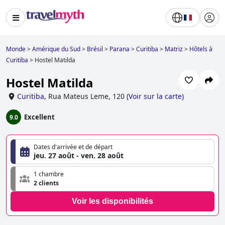
Monde
>
Amérique du Sud
>
Brésil
>
Parana
>
Curitiba
>
Matriz
>
Hôtels à
Curitiba
>
Hostel Matilda
Hostel Matilda
Curitiba
,
Rua Mateus Leme, 120
(
Voir sur la carte
)
Excellent
9.0
Dates d'arrivée et de départ
jeu. 27 août - ven. 28 août
1 chambre
2 clients
Voir les disponibilités